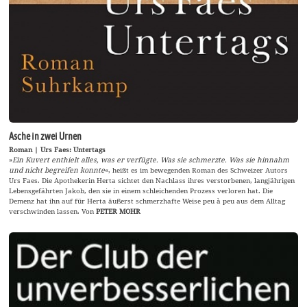
Asche in zwei Urnen
Roman | Urs Faes: Untertags
»
Ein Kuvert enthielt alles, was er verfügte. Was sie schmerzte. Was sie hinnahm
und nicht begreifen konnte
«, heißt es im bewegenden Roman des Schweizer Autors
Urs Faes. Die Apothekerin Herta sichtet den Nachlass ihres verstorbenen, langjährigen
Lebensgefährten Jakob, den sie in einem schleichenden Prozess verloren hat. Die
Demenz hat ihn auf für Herta äußerst schmerzhafte Weise peu à peu aus dem Alltag
verschwinden lassen. Von
PETER MOHR