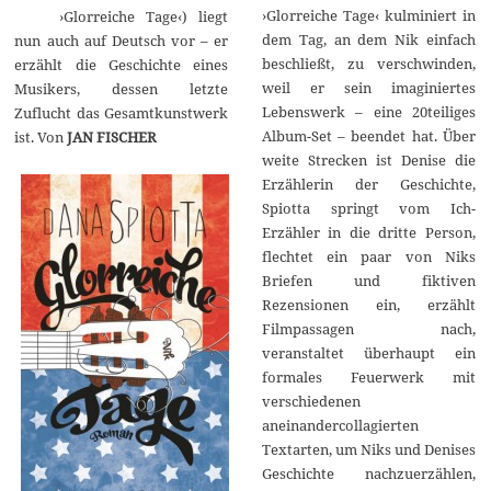
›Glorreiche Tage‹ kulminiert in
›Glorreiche Tage‹) liegt
r
2
dem Tag, an dem Nik einfach
nun auch auf Deutsch vor – er
0
beschließt, zu verschwinden,
erzählt die Geschichte eines
1
4
weil er sein imaginiertes
Musikers, dessen letzte
Lebenswerk – eine 20teiliges
Zuflucht das Gesamtkunstwerk
Album-Set – beendet hat. Über
ist. Von
JAN FISCHER
weite Strecken ist Denise die
Erzählerin der Geschichte,
Spiotta springt vom Ich-
Erzähler in die dritte Person,
flechtet ein paar von Niks
Briefen und fiktiven
Rezensionen ein, erzählt
Filmpassagen nach,
veranstaltet überhaupt ein
formales Feuerwerk mit
verschiedenen
aneinandercollagierten
Textarten, um Niks und Denises
Geschichte nachzuerzählen,