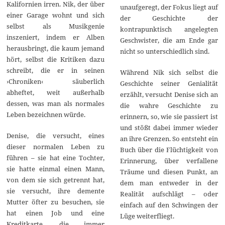
Kalifornien irren. Nik, der über
unaufgeregt, der Fokus liegt auf
einer Garage wohnt und sich
der Geschichte der
selbst als Musikgenie
kontrapunktisch angelegten
inszeniert, indem er Alben
Geschwister, die am Ende gar
herausbringt, die kaum jemand
nicht so unterschiedlich sind.
hört, selbst die Kritiken dazu
schreibt, die er in seinen
Während Nik sich selbst die
›Chroniken‹ säuberlich
Geschichte seiner Genialität
abheftet, weit außerhalb
erzählt, versucht Denise sich an
dessen, was man als normales
die wahre Geschichte zu
Leben bezeichnen würde.
erinnern, so, wie sie passiert ist
und stößt dabei immer wieder
Denise, die versucht, eines
an ihre Grenzen. So entsteht ein
dieser normalen Leben zu
Buch über die Flüchtigkeit von
führen – sie hat eine Tochter,
Erinnerung, über verfallene
sie hatte einmal einen Mann,
Träume und diesen Punkt, an
von dem sie sich getrennt hat,
dem man entweder in der
sie versucht, ihre demente
Realität aufschlägt – oder
Mutter öfter zu besuchen, sie
einfach auf den Schwingen der
hat einen Job und eine
Lüge weiterfliegt.
Kreditkarte, die immer