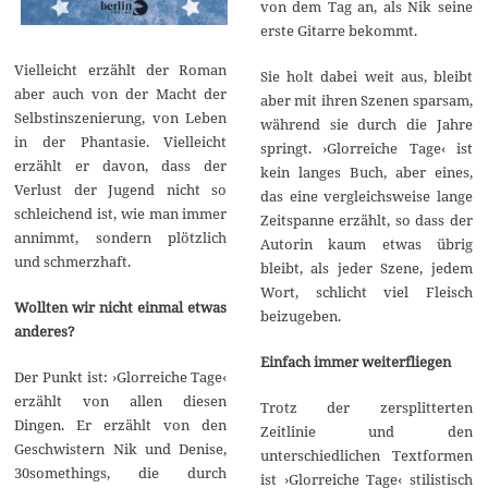
von dem Tag an, als Nik seine
erste Gitarre bekommt.
Vielleicht erzählt der Roman
Sie holt dabei weit aus, bleibt
aber auch von der Macht der
aber mit ihren Szenen sparsam,
Selbstinszenierung, von Leben
während sie durch die Jahre
in der Phantasie. Vielleicht
springt. ›Glorreiche Tage‹ ist
erzählt er davon, dass der
kein langes Buch, aber eines,
Verlust der Jugend nicht so
das eine vergleichsweise lange
schleichend ist, wie man immer
Zeitspanne erzählt, so dass der
annimmt, sondern plötzlich
Autorin kaum etwas übrig
und schmerzhaft.
bleibt, als jeder Szene, jedem
Wort, schlicht viel Fleisch
Wollten wir nicht einmal etwas
beizugeben.
anderes?
Einfach immer weiterfliegen
Der Punkt ist: ›Glorreiche Tage‹
erzählt von allen diesen
Trotz der zersplitterten
Dingen. Er erzählt von den
Zeitlinie und den
Geschwistern Nik und Denise,
unterschiedlichen Textformen
30somethings, die durch
ist ›Glorreiche Tage‹ stilistisch