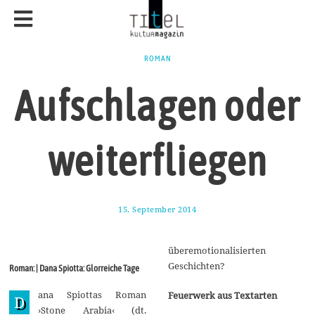
ROMAN
Aufschlagen oder
weiterfliegen
15. September 2014
2
5
.
S
überemotionalisierten
e
p
Geschichten?
Roman: | Dana Spiotta: Glorreiche Tage
t
e
ana Spiottas Roman
m
Feuerwerk aus Textarten
D
b
›Stone Arabia‹ (dt.
e