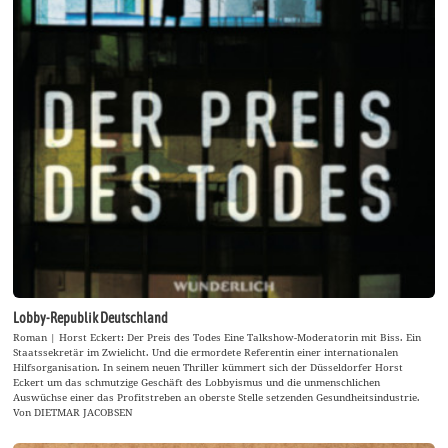
Lobby-Republik Deutschland
Roman | Horst Eckert: Der Preis des Todes Eine Talkshow-Moderatorin mit Biss. Ein
Staatssekretär im Zwielicht. Und die ermordete Referentin einer internationalen
Hilfsorganisation. In seinem neuen Thriller kümmert sich der Düsseldorfer Horst
Eckert um das schmutzige Geschäft des Lobbyismus und die unmenschlichen
Auswüchse einer das Profitstreben an oberste Stelle setzenden Gesundheitsindustrie.
Von DIETMAR JACOBSEN