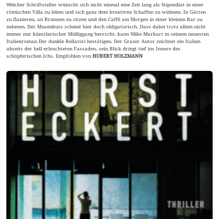
Welcher Schriftsteller wünscht sich nicht einmal eine Zeit lang als Stipendiat in einer
römischen Villa zu leben und sich ganz dem kreativen Schaffen zu widmen. In Gärten
zu flanieren, an Brunnen zu sitzen und den Caffé am Morgen in einer kleinen Bar zu
nehmen. Der Musenkuss scheint hier doch obligatorisch. Dass dabei trotz allem nicht
immer nur künstlerischer Müßiggang herrscht, kann Mike Markart in seinem neuesten
Italienroman Der dunkle Bellaviri bestätigen. Der Grazer Autor zeichnet ein Italien
abseits der hell erleuchteten Fassaden, sein Blick dringt tief ins Innere des
schöpferischen Ichs. Empfohlen von
HUBERT HOLZMANN