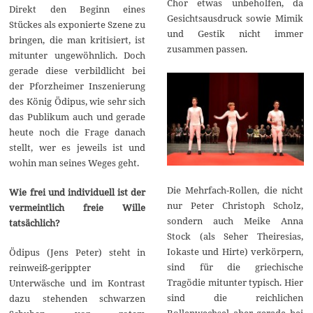
Chor etwas unbeholfen, da
Direkt den Beginn eines
Gesichtsausdruck sowie Mimik
Stückes als exponierte Szene zu
und Gestik nicht immer
bringen, die man kritisiert, ist
zusammen passen.
mitunter ungewöhnlich. Doch
gerade diese verbildlicht bei
der Pforzheimer Inszenierung
des König Ödipus, wie sehr sich
das Publikum auch und gerade
heute noch die Frage danach
stellt, wer es jeweils ist und
wohin man seines Weges geht.
Die Mehrfach-Rollen, die nicht
Wie frei und individuell ist der
nur Peter Christoph Scholz,
vermeintlich freie Wille
sondern auch Meike Anna
tatsächlich?
Stock (als Seher Theiresias,
Iokaste und Hirte) verkörpern,
Ödipus (Jens Peter) steht in
sind für die griechische
reinweiß-gerippter
Tragödie mitunter typisch. Hier
Unterwäsche und im Kontrast
sind die reichlichen
dazu stehenden schwarzen
Rollenwechsel aber gerade bei