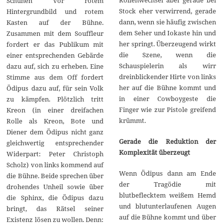
Schuhen vor rotem
Stock eher verwirrend, gerade
Hintergrundbild und rotem
dann, wenn sie häufig zwischen
Kasten auf der Bühne.
dem Seher und Iokaste hin und
Zusammen mit dem Souffleur
her springt. Überzeugend wirkt
fordert er das Publikum mit
die Szene, wenn die
einer entsprechenden Gebärde
Schauspielerin als wirr
dazu auf, sich zu erheben. Eine
dreinblickender Hirte von links
Stimme aus dem Off fordert
her auf die Bühne kommt und
Ödipus dazu auf, für sein Volk
in einer Cowboygeste die
zu kämpfen. Plötzlich tritt
Finger wie zur Pistole greifend
Kreon (in einer dreifachen
krümmt.
Rolle als Kreon, Bote und
Diener dem Ödipus nicht ganz
Gerade die Reduktion der
gleichwertig entsprechender
Komplexität überzeugt
Widerpart: Peter Christoph
Scholz) von links kommend auf
Wenn Ödipus dann am Ende
die Bühne. Beide sprechen über
der Tragödie mit
drohendes Unheil sowie über
blutbeflecktem weißem Hemd
die Sphinx, die Ödipus dazu
und blutunterlaufenen Augen
bringt, das Rätsel seiner
auf die Bühne kommt und über
Existenz lösen zu wollen. Denn: