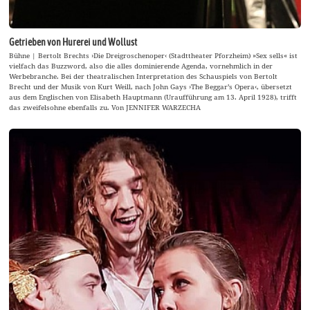
Getrieben von Hurerei und Wollust
Bühne | Bertolt Brechts ›Die Dreigroschenoper‹ (Stadttheater Pforzheim) »Sex sells« ist
vielfach das Buzzword, also die alles dominierende Agenda, vornehmlich in der
Werbebranche. Bei der theatralischen Interpretation des Schauspiels von Bertolt
Brecht und der Musik von Kurt Weill, nach John Gays ›The Beggar’s Opera‹, übersetzt
aus dem Englischen von Elisabeth Hauptmann (Uraufführung am 13. April 1928), trifft
das zweifelsohne ebenfalls zu. Von JENNIFER WARZECHA