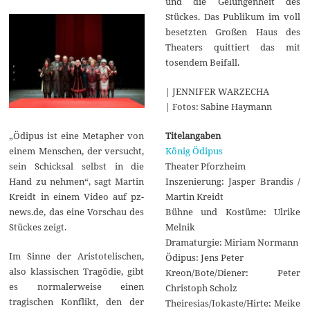
und die Gelungenheit des
Stückes. Das Publikum im voll
besetzten Großen Haus des
Theaters quittiert das mit
tosendem Beifall.
| JENNIFER WARZECHA
| Fotos: Sabine Haymann
Titelangaben
„Ödipus ist eine Metapher von
König Ödipus
einem Menschen, der versucht,
Theater Pforzheim
sein Schicksal selbst in die
Inszenierung: Jasper Brandis /
Hand zu nehmen“, sagt Martin
Martin Kreidt
Kreidt in einem Video auf pz-
Bühne und Kostüme: Ulrike
news.de, das eine Vorschau des
Melnik
Stückes zeigt.
Dramaturgie: Miriam Normann
Im Sinne der Aristotelischen,
Ödipus: Jens Peter
also klassischen Tragödie, gibt
Kreon/Bote/Diener: Peter
es normalerweise einen
Christoph Scholz
tragischen Konflikt, den der
Theiresias/Iokaste/Hirte: Meike