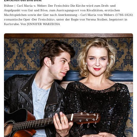
Bühne | Carl Maria v. Weber: Der Freischütz Die Kirche wird zum Dreh- und
Angelpunkt von Gut und Böse, zum Austragungsort von Rivalitäten, erotischen
Machtspielchen sowie der Gier nach Anerkennung – Carl Maria von Webers (1786-1826)
romantische Oper ›Der Freischütz‹, unter der Regie von Verena Stoiber, begeistert in
Karlsruhe. Von JENNIFER WARZECHA