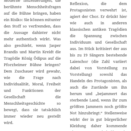
Moderne Inszenierungen, die
Reflexion, die dem
berühmte Menschheitsfragen
Protagonisten verwehrt ist,
auf die Bühne bringen, haben
agiert der Chor. Er drückt hier
ein Risiko: Sie können mitunter
wie auch in anderen
den Stoff so verfremden, dass
klassischen antiken Tragödien
die Aussage dahinter nicht
die Spannung zwischen
mehr authentisch wirkt. Was
Individuum und Gesellschaft
also geschieht, wenn Jasper
aus. Im Stück kritisiert der aus
Brandis und Martin Kreidt die
bis zu 19 Sängern bestehende
Tragödie König Ödipus auf die
Laienchor (die Zahl variiert
Pforzheimer Bühne bringen?
dabei von Vorstellung zu
Dem Zuschauer wird gewahr,
Vorstellung) sowohl das
wie die Frage nach
Handeln des Protagonisten, als
Individualität, Moral, Freiheit
auch die Zustände um ihn
und Funktionen der
herum und „bejammert das
Gesellschaft die
sterbende Land, wenn ihr zum
Menschheitsgeschichte so
größten Jammern noch größte
bewegt, dass sie tatsächlich
Not hinzubringt.“ Stellenweise
immer wieder neu gestellt
wirkt der in gut bürgerlicher
wird.
Kleidung daher kommende