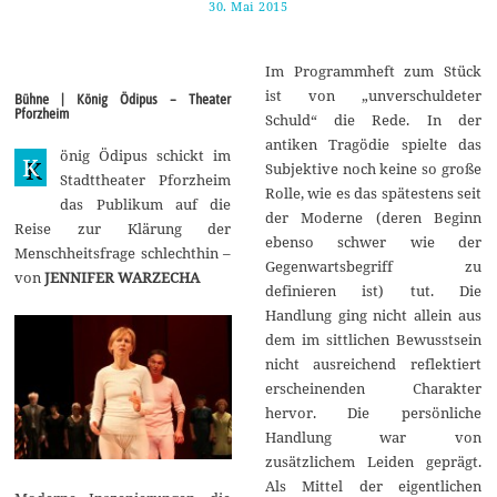
30. Mai 2015
3
0
.
M
Im Programmheft zum Stück
a
i
ist von „unverschuldeter
Bühne | König Ödipus – Theater
2
Pforzheim
Schuld“ die Rede. In der
0
1
antiken Tragödie spielte das
önig Ödipus schickt im
5
K
Subjektive noch keine so große
Stadttheater Pforzheim
Rolle, wie es das spätestens seit
das Publikum auf die
der Moderne (deren Beginn
Reise zur Klärung der
ebenso schwer wie der
Menschheitsfrage schlechthin –
Gegenwartsbegriff zu
von
JENNIFER WARZECHA
definieren ist) tut. Die
Handlung ging nicht allein aus
dem im sittlichen Bewusstsein
nicht ausreichend reflektiert
erscheinenden Charakter
hervor. Die persönliche
Handlung war von
zusätzlichem Leiden geprägt.
Als Mittel der eigentlichen