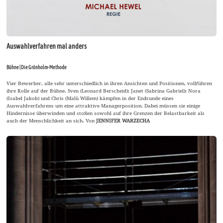
Auswahlverfahren mal anders
Bühne | Die Grönholm-Methode
Vier Bewerber, alle sehr unterschiedlich in ihren Ansichten und Positionen, vollführen
ihre Rolle auf der Bühne. Sven (Leonard Berscheid); Janet (Sabrina Gabriel); Nora
(Isabel Jakob) und Chris (Malù Willem) kämpfen in der Endrunde eines
Auswahlverfahrens um eine attraktive Managerposition. Dabei müssen sie einige
Hindernisse überwinden und stoßen sowohl auf ihre Grenzen der Belastbarkeit als
auch der Menschlichkeit an sich. Von
JENNIFER WARZECHA