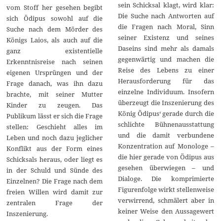
sein Schicksal klagt, wird klar:
vom Stoff her gesehen begibt
Die Suche nach Antworten auf
sich Ödipus sowohl auf die
die Fragen nach Moral, Sinn
Suche nach dem Mörder des
seiner Existenz und seines
Königs Laios, als auch auf die
Daseins sind mehr als damals
ganz existentielle
gegenwärtig und machen die
Erkenntnisreise nach seinen
Reise des Lebens zu einer
eigenen Ursprüngen und der
Herausforderung für das
Frage danach, was ihn dazu
einzelne Individuum. Insofern
brachte, mit seiner Mutter
überzeugt die Inszenierung des
Kinder zu zeugen. Das
König Ödipus‘ gerade durch die
Publikum lässt er sich die Frage
schlichte Bühnenausstattung
stellen: Geschieht alles im
und die damit verbundene
Leben und noch dazu jeglicher
Konzentration auf Monologe –
Konflikt aus der Form eines
die hier gerade von Ödipus aus
Schicksals heraus, oder liegt es
gesehen überwiegen – und
in der Schuld und Sünde des
Dialoge. Die komprimierte
Einzelnen? Die Frage nach dem
Figurenfolge wirkt stellenweise
freien Willen wird damit zur
verwirrend, schmälert aber in
zentralen Frage der
keiner Weise den Aussagewert
Inszenierung.