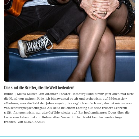
Das sind die Bretter, die die Welt bedeuten!
Bühne | Mikro-Musical am Altonaer Theater Hamburg »Und nimm‘ jetzt auch mal bitte
die Hand von meinem Knie, ich bin zweimal so alt und stehe nicht auf Päderastie!«
»Madame, was die Zahl der Jahre angeht, das sag‘ ich einfach mal, das ist mir so was
von schnurzpiepscheißegal!« Als Delio bei einem Casting auf seine frühere Lehrerin
trifft, flammen nicht nur alte Gefühle wieder auf. Ein hochamüsantes Duett über die
Liebe zum Leben und zur Bühne. Aber Vorsicht: Hier bleibt kein lachendes Auge
trocken. Von MONA KAMPE