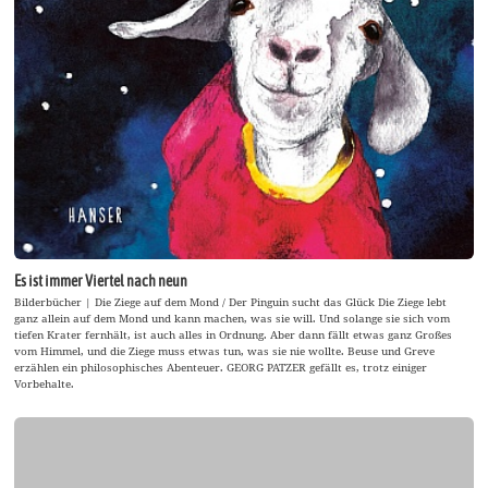
Es ist immer Viertel nach neun
Bilderbücher | Die Ziege auf dem Mond / Der Pinguin sucht das Glück Die Ziege lebt
ganz allein auf dem Mond und kann machen, was sie will. Und solange sie sich vom
tiefen Krater fernhält, ist auch alles in Ordnung. Aber dann fällt etwas ganz Großes
vom Himmel, und die Ziege muss etwas tun, was sie nie wollte. Beuse und Greve
erzählen ein philosophisches Abenteuer. GEORG PATZER gefällt es, trotz einiger
Vorbehalte.