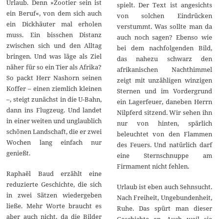
Urlaub. Denn »Zootier sein ist
spielt. Der Text ist angesichts
ein Beruf«, von dem sich auch
von solchen Eindrücken
ein Dickhäuter mal erholen
verstummt. Was sollte man da
muss. Ein bisschen Distanz
auch noch sagen? Ebenso wie
zwischen sich und den Alltag
bei dem nachfolgenden Bild,
bringen. Und was läge als Ziel
das nahezu schwarz den
näher für so ein Tier als Afrika?
afrikanischen Nachthimmel
So packt Herr Nashorn seinen
zeigt mit unzähligen winzigen
Koffer – einen ziemlich kleinen
Sternen und im Vordergrund
–, steigt zunächst in die U-Bahn,
ein Lagerfeuer, daneben Herrn
dann ins Flugzeug. Und landet
Nilpferd sitzend. Wir sehen ihn
in einer weiten und unglaublich
nur von hinten, spärlich
schönen Landschaft, die er zwei
beleuchtet von den Flammen
Wochen lang einfach nur
des Feuers. Und natürlich darf
genießt.
eine Sternschnuppe am
Firmament nicht fehlen.
Raphaël Baud erzählt eine
reduzierte Geschichte, die sich
Urlaub ist eben auch Sehnsucht.
in zwei Sätzen wiedergeben
Nach Freiheit, Ungebundenheit,
ließe. Mehr Worte braucht es
Ruhe. Das spürt man dieser
aber auch nicht, da die Bilder
Geschichte an. Auch weil sie