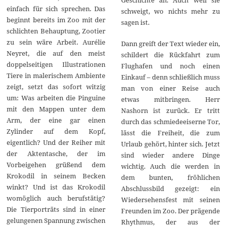
einfach für sich sprechen. Das
schweigt, wo nichts mehr zu
beginnt bereits im Zoo mit der
sagen ist.
schlichten Behauptung, Zootier
zu sein wäre Arbeit. Aurélie
Dann greift der Text wieder ein,
Neyret, die auf den meist
schildert die Rückfahrt zum
doppelseitigen Illustrationen
Flughafen und noch einen
Tiere in malerischem Ambiente
Einkauf – denn schließlich muss
zeigt, setzt das sofort witzig
man von einer Reise auch
um: Was arbeiten die Pinguine
etwas mitbringen. Herr
mit den Mappen unter dem
Nashorn ist zurück. Er tritt
Arm, der eine gar einen
durch das schmiedeeiserne Tor,
Zylinder auf dem Kopf,
lässt die Freiheit, die zum
eigentlich? Und der Reiher mit
Urlaub gehört, hinter sich. Jetzt
der Aktentasche, der im
sind wieder andere Dinge
Vorbeigehen grüßend dem
wichtig. Auch die werden in
Krokodil in seinem Becken
dem bunten, fröhlichen
winkt? Und ist das Krokodil
Abschlussbild gezeigt: ein
womöglich auch berufstätig?
Wiedersehensfest mit seinen
Die Tierporträts sind in einer
Freunden im Zoo. Der prägende
gelungenen Spannung zwischen
Rhythmus, der aus der