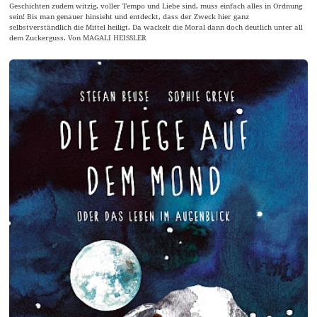
Geschichten zudem witzig, voller Tempo und Liebe sind, muss einfach alles in Ordnung
sein! Bis man genauer hinsieht und entdeckt, dass der Zweck hier ganz
selbstverständlich die Mittel heiligt. Da wackelt die Moral dann doch deutlich unter all
dem Zuckerguss. Von MAGALI HEISSLER