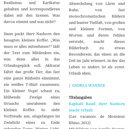
Realismus und Karikatur
Abwechslung von Lärm und
gehalten und korrespondieren
Ruhe, von fast
dabei mit den Szenen. Was
monochromatischen Bildern
davon stimmt und was nicht?
und bunter Vielfalt, von großen
und kleinen Formen, von
Dann packt Herr Nashorn den
Worten und deren Fehlen
besagten kleinen Koffer. „Was
entsteht, macht dieses
muss er alles mitnehmen?“ lädt
Bilderbuch zu etwas
der Text zum Mitdenken ein,
Besonderem, das einen an die
was denn alles in das
Zeit im Jahr erinnert, in der das
Urlaubsgepäck soll. Akkurat
Leben so anders ist als sonst.
faltet das große Tier, das fast
Urlaub eben.
eine ganze Bildseite einnimmt,
ein weißes T-Shirt zusammen.
|
ANDREA WANNER
Ein kleiner Vogel schaut zu,
blühende Zweige eines
Titelangaben
Strauchs umrahmen den
Raphaël Baud: Herr Nashorn
kleinen Koffer. So sieht
macht Urlaub
Vorfreude aus, eingefangen im
(Les vacances de Monsieur
Zwielicht eines zu Ende
Rhino, 2012)
gehenden Tages. Wetter, Licht,
Mit Bildern von Aurélie Neyret.