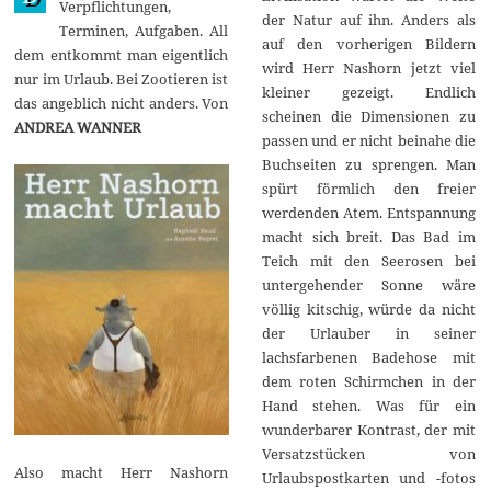
Verpflichtungen,
1
der Natur auf ihn. Anders als
Terminen, Aufgaben. All
7
auf den vorherigen Bildern
dem entkommt man eigentlich
wird Herr Nashorn jetzt viel
nur im Urlaub. Bei Zootieren ist
kleiner gezeigt. Endlich
das angeblich nicht anders. Von
scheinen die Dimensionen zu
ANDREA WANNER
passen und er nicht beinahe die
Buchseiten zu sprengen. Man
spürt förmlich den freier
werdenden Atem. Entspannung
macht sich breit. Das Bad im
Teich mit den Seerosen bei
untergehender Sonne wäre
völlig kitschig, würde da nicht
der Urlauber in seiner
lachsfarbenen Badehose mit
dem roten Schirmchen in der
Hand stehen. Was für ein
wunderbarer Kontrast, der mit
Versatzstücken von
Also macht Herr Nashorn
Urlaubspostkarten und -fotos