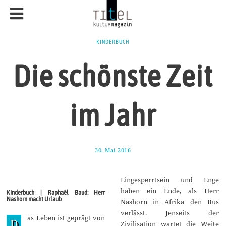
KINDERBUCH
Die schönste Zeit
im Jahr
30. Mai 2016
1
7
.
A
Eingesperrtsein und Enge
u
g
haben ein Ende, als Herr
Kinderbuch | Raphaël Baud: Herr
u
Nashorn macht Urlaub
Nashorn in Afrika den Bus
s
t
verlässt. Jenseits der
as Leben ist geprägt von
2
D
Zivilisation wartet die Weite
0