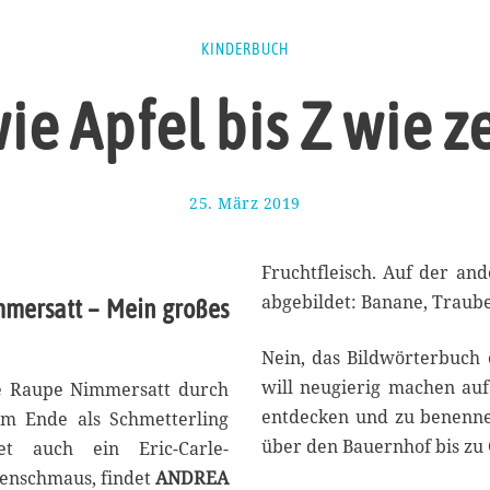
KINDERBUCH
ie Apfel bis Z wie 
25. März 2019
2
8
.
M
Fruchtfleisch. Auf der an
ä
abgebildet: Banane, Traube
immersatt – Mein großes
r
z
Nein, das Bildwörterbuch 
2
0
will neugierig machen auf
ine Raupe Nimmersatt durch
1
entdecken und zu benenne
am Ende als Schmetterling
9
über den Bauernhof bis zu 
et auch ein Eric-Carle-
genschmaus, findet
ANDREA