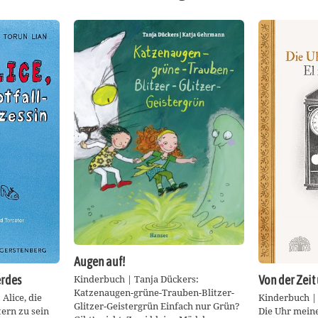
Augen auf!
Kinderbuch | Tanja Dückers:
erdes
Von der Zeit
Katzenaugen-grüne-Trauben-Blitzer-
Alice, die
Kinderbuch |
Glitzer-Geistergrün Einfach nur Grün?
tern zu sein
Die Uhr mein