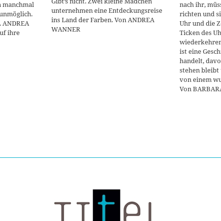
Gibt’s nicht. Zwei kleine Mädchen
en manchmal
nach ihr, müs
unternehmen eine Entdeckungsreise
unmöglich.
richten und s
ins Land der Farben. Von ANDREA
ce. ANDREA
Uhr und die Ze
WANNER
f ihre
Ticken des U
wiederkehrend
ist eine Gesch
handelt, davo
stehen bleibt 
von einem wu
Von BARBA