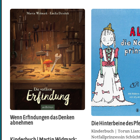
Wenn Erfindungen das Denken
abnehmen
Die Hinterbeine des Pf
Kinderbuch | Torun Lian: 
Notfallprinzessin Schüch
Kinderbuch | Martin Widmark: