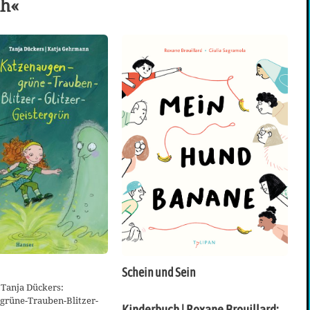
ch«
Schein und Sein
 Tanja Dückers:
grüne-Trauben-Blitzer-
Kinderbuch | Roxane Brouillard: