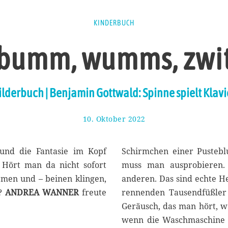
KINDERBUCH
 bumm, wumms, zwi
ilderbuch | Benjamin Gottwald: Spinne spielt Klavi
10. Oktober 2022
1
7
.
O
 und die Fantasie im Kopf
Schirmchen einer Pustebl
k
. Hört man da nicht sofort
muss man ausprobieren.
t
armen und – beinen klingen,
anderen. Das sind echte H
o
b
n?
ANDREA WANNER
freute
rennenden Tausendfüßler
e
Geräusch, das man hört, w
r
wenn die Waschmaschine s
2