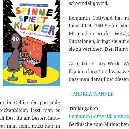
0
schwindelig wird.
2
2
Benjamin Gottwald hat mi
tatsächlich 160 Seiten st
Mitmachen weckt. Witzige
Situationen, bringt sie au
sie zu vertonen. Den Hamb
Also, frisch ans Werk. 
flippern lässt? Und was, 
dass man darauf bei diese
|
ANDREA WANNER
kann im Gehirn das passende
Titelangaben
eckenbleibt, lässt man es
Benjamin Gottwald: Spinne 
ch liest du am besten laut.«
Geräusche zum Mitmachen
 was man sieht, muss man in