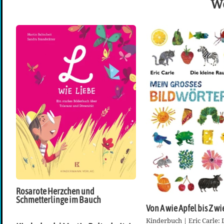
We
Rosarote Herzchen und
Schmetterlinge im Bauch
Von A wie Apfel bis Z w
Kinderbuch | Eric Carle: 