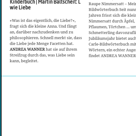
Kinderbuch | Martin Baltscheit: L
Raupe Nimmersatt – Mei
wie Liebe
Bildwörterbuch Seit nun
Jahren frisst sich die kle
»Was ist das eigentlich, die Liebe?«,
Nimmersatt durch Äpfel, 
fragt sich die kleine Anna. Und fängt
Pflaumen, Törtchen … um
an, darüber nachzudenken und zu
Schmetterling davonzufli
philosophieren. Schnell merkt sie, dass
Jubiläumsjahr bietet auch
die Liebe jede Menge Facetten hat.
Carle-Bildwörterbuch mit
ANDREA WANNER
hat sie auf ihrem
Wörtern, ein echter Aug
Streifzug durch das, was Liebe sein
findet ANDREA WANNER
kann, begleitet.