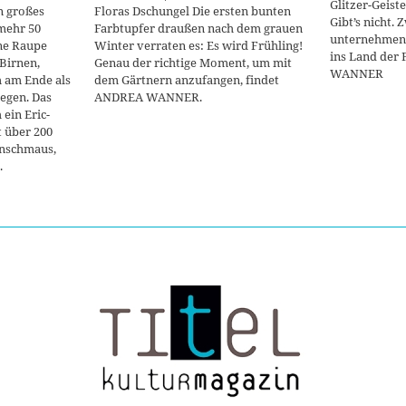
Glitzer-Geist
n großes
Floras Dschungel Die ersten bunten
Gibt’s nicht.
mehr 50
Farbtupfer draußen nach dem grauen
unternehmen 
ine Raupe
Winter verraten es: Es wird Frühling!
ins Land der
Birnen,
Genau der richtige Moment, um mit
WANNER
 am Ende als
dem Gärtnern anzufangen, findet
egen. Das
ANDREA WANNER.
 ein Eric-
 über 200
enschmaus,
.