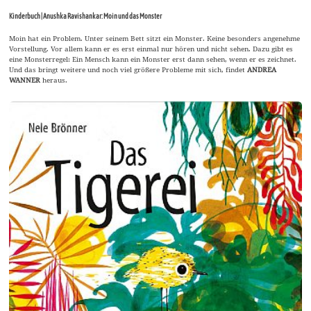
Kinderbuch | Anushka Ravishankar: Moin und das Monster
Moin hat ein Problem. Unter seinem Bett sitzt ein Monster. Keine besonders angenehme
Vorstellung. Vor allem kann er es erst einmal nur hören und nicht sehen. Dazu gibt es
eine Monsterregel: Ein Mensch kann ein Monster erst dann sehen, wenn er es zeichnet.
Und das bringt weitere und noch viel größere Probleme mit sich, findet
ANDREA
WANNER
heraus.