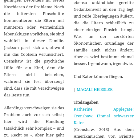
ebenso unkindliche gereifte
Kaschieren der Probleme. Noch
Gedankenwelt an den Tag legt
die bittersten Einschnitte
und reife Überlegungen äußert,
kommentieren die Eltern mit
die die Eltern schließlich zu
munteren oder vermeintlich
einer einzigen Einsicht bringt.
lebensklugen Sprüchen, sie sind
Was an der zerstörten
wohlfeil in dieser Familie.
ökonomischen Grundlage der
Jackson passt sich an, obwohl
Familie auch nichts ändert.
ihn das Coolsein verunsichert.
Aber es wird bestimmt einmal
Crenshaw ist die psychische
besser. Irgendwann, irgendwie.
Hilfe für ein Kind, dem die
Eltern nicht beistehen,
Und Kater können fliegen.
während sie fest überzeugt
sind, dass sie mit Verschweigen
|
MAGALI HEISSLER
das Beste tun.
Titelangaben
Allerdings verschweigen sie das
Katherine Applegate:
Problem auch vor sich selbst;
Crenshaw. Einmal schwarzer
hier wird die Handlung
Kater
tatsächlich sehr komplex – und
(Crenshaw, 2015) Aus dem
zu Recht so -, aber hier geht
Amerikanischen von Brigitte