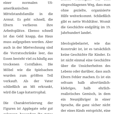
einer normalen US-
eingeschlagenen Weg, dass man
amerikanischen
ohne gezielte, organisierte
Mittelstandsfamilie in die
Hilfe weiterkommt. Schließlich
Armut. Es geht schnell, die
gibt es nette Wohltäter. Womit
Eltern verlieren ihre
die Geschichte endgültig im 19.
Arbeitsplätze. Ebenso schnell
Jahrhundert landet.
ist das Geld knapp, das Haus
muss aufgegeben werden. Aber
Ideologiebelastet, wie das
auch in der Mietwohnung sind
Konstrukt ist, ist es tatsächlich
die Vorratsschränke leer, das
keine Geschichte für Kinder. Es
Essen besteht viel zu häufig aus
ist nicht einmal eine Geschichte
trockenen Cornflakes. Die
über die Unsicherheiten des
Möbel wie die Spielsachen
Lebens oder darüber, dass auch
wurden zum größten Teil
Eltern Fehler machen. Es ist ein
verkauft. Als der Vater
seltsam halb altertümlich-
schließlich an MS erkrankt,
klebriges, halb ehrlich-
wird die Lage katastrophal.
realistisches Gemisch, in dem
ein Neunjähriger in einer
Die Charakterisierung der
Sprache, die ganz sicher nicht
Figuren ist Applegate sehr gut
der eines Kinds entspricht, eine
gelungen, besonders ihr stetes