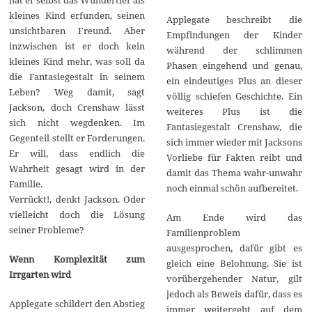
kleines Kind erfunden, seinen
Applegate beschreibt die
unsichtbaren Freund. Aber
Empfindungen der Kinder
inzwischen ist er doch kein
während der schlimmen
kleines Kind mehr, was soll da
Phasen eingehend und genau,
die Fantasiegestalt in seinem
ein eindeutiges Plus an dieser
Leben? Weg damit, sagt
völlig schiefen Geschichte. Ein
Jackson, doch Crenshaw lässt
weiteres Plus ist die
sich nicht wegdenken. Im
Fantasiegestalt Crenshaw, die
Gegenteil stellt er Forderungen.
sich immer wieder mit Jacksons
Er will, dass endlich die
Vorliebe für Fakten reibt und
Wahrheit gesagt wird in der
damit das Thema wahr-unwahr
Familie.
noch einmal schön aufbereitet.
Verrückt!, denkt Jackson. Oder
vielleicht doch die Lösung
Am Ende wird das
seiner Probleme?
Familienproblem
ausgesprochen, dafür gibt es
Wenn Komplexität zum
gleich eine Belohnung. Sie ist
Irrgarten wird
vorübergehender Natur, gilt
jedoch als Beweis dafür, dass es
Applegate schildert den Abstieg
immer weitergeht auf dem