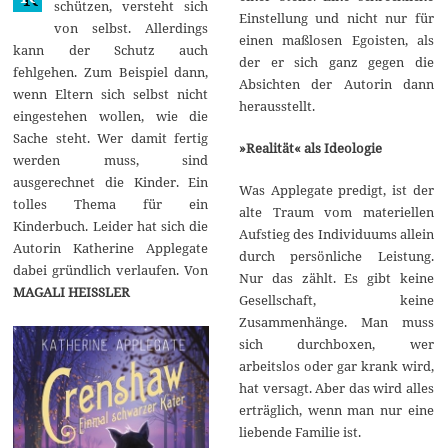
schützen, versteht sich
1
Einstellung und nicht nur für
von selbst. Allerdings
7
einen maßlosen Egoisten, als
kann der Schutz auch
der er sich ganz gegen die
fehlgehen. Zum Beispiel dann,
Absichten der Autorin dann
wenn Eltern sich selbst nicht
herausstellt.
eingestehen wollen, wie die
Sache steht. Wer damit fertig
»Realität« als Ideologie
werden muss, sind
ausgerechnet die Kinder. Ein
Was Applegate predigt, ist der
tolles Thema für ein
alte Traum vom materiellen
Kinderbuch. Leider hat sich die
Aufstieg des Individuums allein
Autorin Katherine Applegate
durch persönliche Leistung.
dabei gründlich verlaufen. Von
Nur das zählt. Es gibt keine
MAGALI HEISSLER
Gesellschaft, keine
Zusammenhänge. Man muss
sich durchboxen, wer
arbeitslos oder gar krank wird,
hat versagt. Aber das wird alles
erträglich, wenn man nur eine
liebende Familie ist.