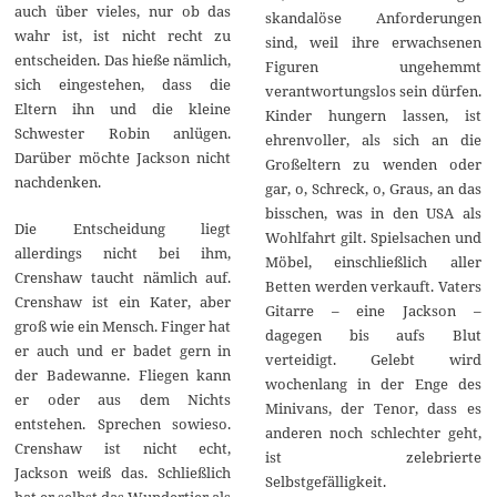
auch über vieles, nur ob das
skandalöse Anforderungen
wahr ist, ist nicht recht zu
sind, weil ihre erwachsenen
entscheiden. Das hieße nämlich,
Figuren ungehemmt
sich eingestehen, dass die
verantwortungslos sein dürfen.
Eltern ihn und die kleine
Kinder hungern lassen, ist
Schwester Robin anlügen.
ehrenvoller, als sich an die
Darüber möchte Jackson nicht
Großeltern zu wenden oder
nachdenken.
gar, o, Schreck, o, Graus, an das
bisschen, was in den USA als
Die Entscheidung liegt
Wohlfahrt gilt. Spielsachen und
allerdings nicht bei ihm,
Möbel, einschließlich aller
Crenshaw taucht nämlich auf.
Betten werden verkauft. Vaters
Crenshaw ist ein Kater, aber
Gitarre – eine Jackson –
groß wie ein Mensch. Finger hat
dagegen bis aufs Blut
er auch und er badet gern in
verteidigt. Gelebt wird
der Badewanne. Fliegen kann
wochenlang in der Enge des
er oder aus dem Nichts
Minivans, der Tenor, dass es
entstehen. Sprechen sowieso.
anderen noch schlechter geht,
Crenshaw ist nicht echt,
ist zelebrierte
Jackson weiß das. Schließlich
Selbstgefälligkeit.
hat er selbst das Wundertier als