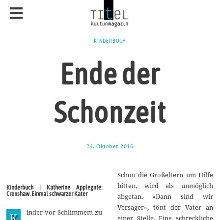
KINDERBUCH
Ende der
Schonzeit
24. Oktober 2016
1
7
.
A
Schon die Großeltern um Hilfe
u
g
bitten, wird als unmöglich
Kinderbuch | Katherine Applegate:
u
Crenshaw. Einmal schwarzer Kater
abgetan. »Dann sind wir
s
t
Versager«, tönt der Vater an
inder vor Schlimmem zu
2
K
einer Stelle. Eine schreckliche
0