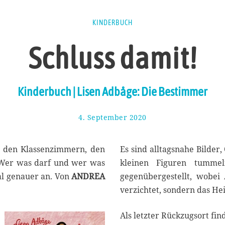
KINDERBUCH
Schluss damit!
Kinderbuch | Lisen Adbåge: Die Bestimmer
4. September 2020
1
0
.
S
in den Klassenzimmern, den
Es sind alltagsnahe Bilder, 
e
t. Wer was darf und wer was
kleinen Figuren tumme
p
mal genauer an. Von
ANDREA
gegenübergestellt, wobei
t
e
verzichtet, sondern das He
m
b
Als letzter Rückzugsort find
e