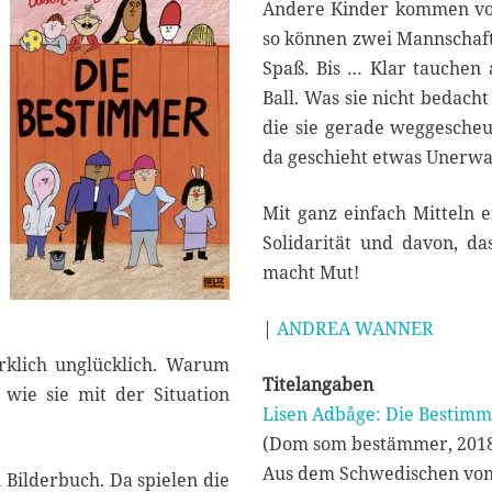
r
Andere Kinder kommen vorb
2
so können zwei Mannschaf
0
Spaß. Bis … Klar tauchen a
2
0
Ball. Was sie nicht bedacht
die sie gerade weggesche
da geschieht etwas Unerwa
Mit ganz einfach Mitteln 
Solidarität und davon, da
macht Mut!
|
ANDREA WANNER
irklich unglücklich. Warum
Titelangaben
, wie sie mit der Situation
Lisen Adbåge: Die Bestim
(Dom som bestämmer, 201
Aus dem Schwedischen von
 Bilderbuch. Da spielen die