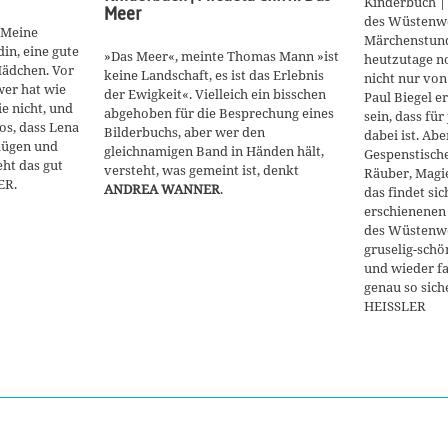
Kinderbuch | 
Meer
des Wüstenw
 Meine
Märchenstund
in, eine gute
»Das Meer«, meinte Thomas Mann »ist
heutzutage no
Mädchen. Vor
keine Landschaft, es ist das Erlebnis
nicht nur von
wer hat wie
der Ewigkeit«. Vielleich ein bisschen
Paul Biegel e
ie nicht, und
abgehoben für die Besprechung eines
sein, dass fü
los, dass Lena
Bilderbuchs, aber wer den
dabei ist. Ab
 lügen und
gleichnamigen Band in Händen hält,
Gespenstisch
eht das gut
versteht, was gemeint ist, denkt
Räuber, Magie
ER.
ANDREA WANNER
.
das findet sic
erschienenen 
des Wüstenwol
gruselig-sch
und wieder fa
genau so sic
HEISSLER