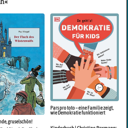
ch«
Pars pro toto – eine Familie zeigt,
wie Demokratie funktioniert
de, gruselschön!
Kinderbuch | Christine Paxmann: