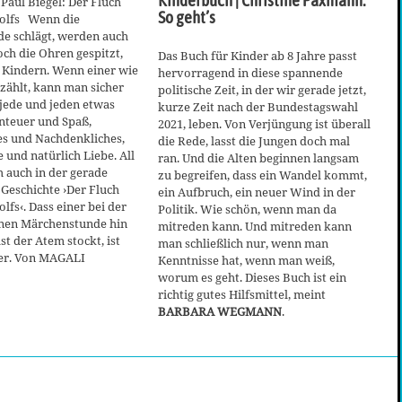
Paul Biegel: Der Fluch
So geht’s
olfs Wenn die
e schlägt, werden auch
ch die Ohren gespitzt,
Das Buch für Kinder ab 8 Jahre passt
 Kindern. Wenn einer wie
hervorragend in diese spannende
rzählt, kann man sicher
politische Zeit, in der wir gerade jetzt,
r jede und jeden etwas
kurze Zeit nach der Bundestagswahl
enteuer und Spaß,
2021, leben. Von Verjüngung ist überall
es und Nachdenkliches,
die Rede, lasst die Jungen doch mal
 und natürlich Liebe. All
ran. Und die Alten beginnen langsam
h auch in der gerade
zu begreifen, dass ein Wandel kommt,
Geschichte ›Der Fluch
ein Aufbruch, ein neuer Wind in der
fs‹. Dass einer bei der
Politik. Wie schön, wenn man da
önen Märchenstunde hin
mitreden kann. Und mitreden kann
st der Atem stockt, ist
man schließlich nur, wenn man
her. Von MAGALI
Kenntnisse hat, wenn man weiß,
worum es geht. Dieses Buch ist ein
richtig gutes Hilfsmittel, meint
BARBARA WEGMANN
.