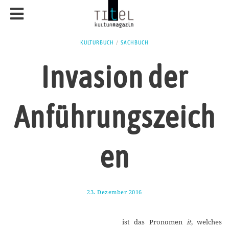
KULTURBUCH
/
SACHBUCH
Invasion der
Anführungszeich
en
23. Dezember 2016
2
8
.
D
ist das Pronomen
it
, welches
e