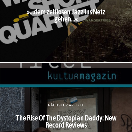
»…dem zeitlosen Jazz ins Netz
gehen…«
NÄCHSTER ARTIKEL
The Rise Of The Dystopian Daddy: New
Record Reviews