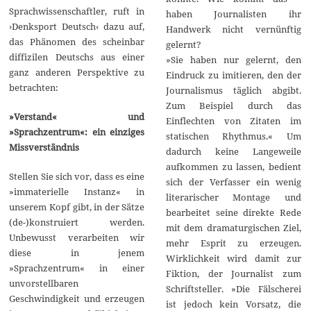
Sprachwissenschaftler, ruft in
haben Journalisten ihr
›Denksport Deutsch‹ dazu auf,
Handwerk nicht vernünftig
das Phänomen des scheinbar
gelernt?
diffizilen Deutschs aus einer
»Sie haben nur gelernt, den
ganz anderen Perspektive zu
Eindruck zu imitieren, den der
betrachten:
Journalismus täglich abgibt.
Zum Beispiel durch das
»Verstand« und
Einflechten von Zitaten im
»Sprachzentrum«: ein einziges
statischen Rhythmus.« Um
Missverständnis
dadurch keine Langeweile
aufkommen zu lassen, bedient
Stellen Sie sich vor, dass es eine
sich der Verfasser ein wenig
»immaterielle Instanz« in
literarischer Montage und
unserem Kopf gibt, in der Sätze
bearbeitet seine direkte Rede
(de-)konstruiert werden.
mit dem dramaturgischen Ziel,
Unbewusst verarbeiten wir
mehr Esprit zu erzeugen.
diese in jenem
Wirklichkeit wird damit zur
»Sprachzentrum« in einer
Fiktion, der Journalist zum
unvorstellbaren
Schriftsteller. »Die Fälscherei
Geschwindigkeit und erzeugen
ist jedoch kein Vorsatz, die