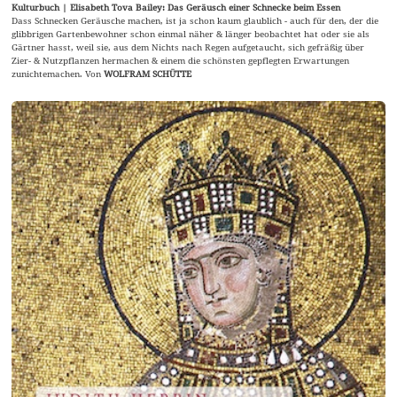
Kulturbuch | Elisabeth Tova Bailey: Das Geräusch einer Schnecke beim Essen
Dass Schnecken Geräusche machen, ist ja schon kaum glaublich - auch für den, der die
glibbrigen Gartenbewohner schon einmal näher & länger beobachtet hat oder sie als
Gärtner hasst, weil sie, aus dem Nichts nach Regen aufgetaucht, sich gefräßig über
Zier- & Nutzpflanzen hermachen & einem die schönsten gepflegten Erwartungen
zunichtemachen. Von
WOLFRAM SCHÜTTE