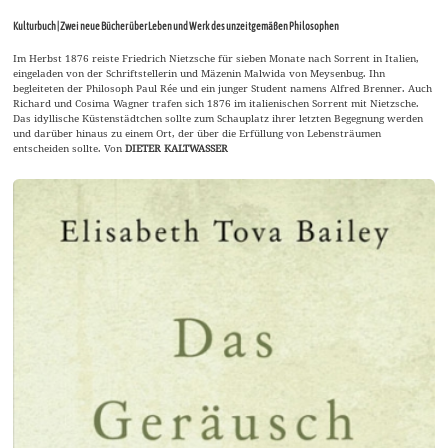
Kulturbuch | Zwei neue Bücher über Leben und Werk des unzeitgemäßen Philosophen
Im Herbst 1876 reiste Friedrich Nietzsche für sieben Monate nach Sorrent in Italien,
eingeladen von der Schriftstellerin und Mäzenin Malwida von Meysenbug. Ihn
begleiteten der Philosoph Paul Rée und ein junger Student namens Alfred Brenner. Auch
Richard und Cosima Wagner trafen sich 1876 im italienischen Sorrent mit Nietzsche.
Das idyllische Küstenstädtchen sollte zum Schauplatz ihrer letzten Begegnung werden
und darüber hinaus zu einem Ort, der über die Erfüllung von Lebensträumen
entscheiden sollte. Von
DIETER KALTWASSER