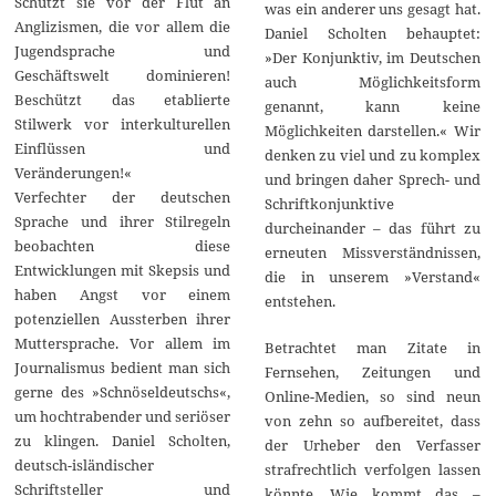
Schützt sie vor der Flut an
was ein anderer uns gesagt hat.
Anglizismen, die vor allem die
Daniel Scholten behauptet:
Jugendsprache und
»Der Konjunktiv, im Deutschen
Geschäftswelt dominieren!
auch Möglichkeitsform
Beschützt das etablierte
genannt, kann keine
Stilwerk vor interkulturellen
Möglichkeiten darstellen.« Wir
Einflüssen und
denken zu viel und zu komplex
Veränderungen!«
und bringen daher Sprech- und
Verfechter der deutschen
Schriftkonjunktive
Sprache und ihrer Stilregeln
durcheinander – das führt zu
beobachten diese
erneuten Missverständnissen,
Entwicklungen mit Skepsis und
die in unserem »Verstand«
haben Angst vor einem
entstehen.
potenziellen Aussterben ihrer
Muttersprache. Vor allem im
Betrachtet man Zitate in
Journalismus bedient man sich
Fernsehen, Zeitungen und
gerne des »Schnöseldeutschs«,
Online-Medien, so sind neun
um hochtrabender und seriöser
von zehn so aufbereitet, dass
zu klingen. Daniel Scholten,
der Urheber den Verfasser
deutsch-isländischer
strafrechtlich verfolgen lassen
Schriftsteller und
könnte. Wie kommt das –