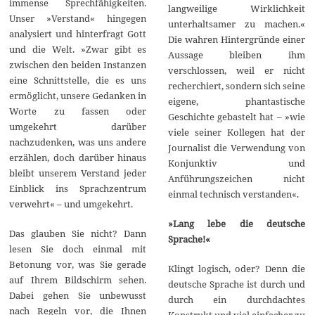
immense Sprechfähigkeiten.
langweilige Wirklichkeit
Unser »Verstand« hingegen
unterhaltsamer zu machen.«
analysiert und hinterfragt Gott
Die wahren Hintergründe einer
und die Welt. »Zwar gibt es
Aussage bleiben ihm
zwischen den beiden Instanzen
verschlossen, weil er nicht
eine Schnittstelle, die es uns
recherchiert, sondern sich seine
ermöglicht, unsere Gedanken in
eigene, phantastische
Worte zu fassen oder
Geschichte gebastelt hat – »wie
umgekehrt darüber
viele seiner Kollegen hat der
nachzudenken, was uns andere
Journalist die Verwendung von
erzählen, doch darüber hinaus
Konjunktiv und
bleibt unserem Verstand jeder
Anführungszeichen nicht
Einblick ins Sprachzentrum
einmal technisch verstanden«.
verwehrt« – und umgekehrt.
»Lang lebe die deutsche
Das glauben Sie nicht? Dann
Sprache!«
lesen Sie doch einmal mit
Betonung vor, was Sie gerade
Klingt logisch, oder? Denn die
auf Ihrem Bildschirm sehen.
deutsche Sprache ist durch und
Dabei gehen Sie unbewusst
durch ein durchdachtes
nach Regeln vor, die Ihnen
Konstrukt und viel einfacher zu