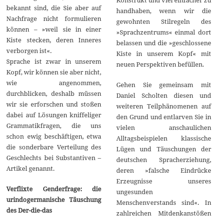
bekannt sind, die Sie aber auf
handhaben, wenn wir die
Nachfrage nicht formulieren
gewohnten Stilregeln des
können – »weil sie in einer
»Sprachzentrums« einmal dort
Kiste stecken, deren Inneres
belassen und die »geschlossene
verborgen ist«.
Kiste in unserem Kopf« mit
Sprache ist zwar in unserem
neuen Perspektiven befüllen.
Kopf, wir können sie aber nicht,
wie angenommen,
Gehen Sie gemeinsam mit
durchblicken, deshalb müssen
Daniel Scholten diesen und
wir sie erforschen und stoßen
weiteren Teilphänomenen auf
dabei auf Lösungen kniffeliger
den Grund und entlarven Sie in
Grammatikfragen, die uns
vielen anschaulichen
schon ewig beschäftigen, etwa
Alltagsbeispielen klassische
die sonderbare Verteilung des
Lügen und Täuschungen der
Geschlechts bei Substantiven –
deutschen Spracherziehung,
Artikel genannt.
deren »falsche Eindrücke
Erzeugnisse unseres
Verflixte Genderfrage: die
ungesunden
urindogermanische Täuschung
Menschenverstands sind«. In
des Der-die-das
zahlreichen Mitdenkanstößen