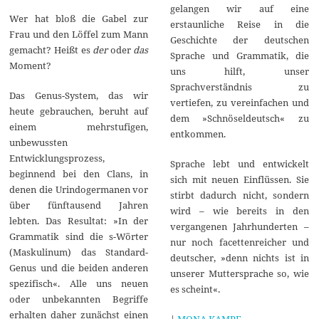
gelangen wir auf eine
Wer hat bloß die Gabel zur
erstaunliche Reise in die
Frau und den Löffel zum Mann
Geschichte der deutschen
gemacht? Heißt es
der
oder
das
Sprache und Grammatik, die
Moment?
uns hilft, unser
Sprachverständnis zu
Das Genus-System, das wir
vertiefen, zu vereinfachen und
heute gebrauchen, beruht auf
dem »Schnöseldeutsch« zu
einem mehrstufigen,
entkommen.
unbewussten
Entwicklungsprozess,
Sprache lebt und entwickelt
beginnend bei den Clans, in
sich mit neuen Einflüssen. Sie
denen die Urindogermanen vor
stirbt dadurch nicht, sondern
über fünftausend Jahren
wird – wie bereits in den
lebten. Das Resultat: »In der
vergangenen Jahrhunderten –
Grammatik sind die s-Wörter
nur noch facettenreicher und
(Maskulinum) das Standard-
deutscher, »denn nichts ist in
Genus und die beiden anderen
unserer Muttersprache so, wie
spezifisch«. Alle uns neuen
es scheint«.
oder unbekannten Begriffe
erhalten daher zunächst einen
|
MONA KAMPE