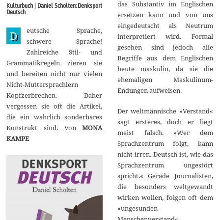
z
das Substantiv im Englischen
Kulturbuch | Daniel Scholten: Denksport
e
Deutsch
ersetzen kann und von uns
m
b
eingedeutscht als Neutrum
eutsche Sprache,
e
D
interpretiert wird. Formal
r
schwere Sprache!
2
gesehen sind jedoch alle
Zahlreiche Stil- und
0
Begriffe aus dem Englischen
1
Grammatikregeln zieren sie
6
heute maskulin, da sie die
und bereiten nicht nur vielen
ehemaligen Maskulinum-
Nicht-Muttersprachlern
Endungen aufweisen.
Kopfzerbrechen. Daher
vergessen sie oft die Artikel,
Der weltmännische »Verstand«
die ein wahrlich sonderbares
sagt ersteres, doch er liegt
Konstrukt sind. Von
MONA
meist falsch. »Wer dem
KAMPE
Sprachzentrum folgt, kann
nicht irren. Deutsch ist, wie das
Sprachzentrum ungestört
spricht.« Gerade Journalisten,
die besonders weltgewandt
wirken wollen, folgen oft dem
»ungesunden
Menschenverstand«.