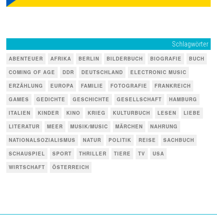
Schlagwörter
ABENTEUER
AFRIKA
BERLIN
BILDERBUCH
BIOGRAFIE
BUCH
COMING OF AGE
DDR
DEUTSCHLAND
ELECTRONIC MUSIC
ERZÄHLUNG
EUROPA
FAMILIE
FOTOGRAFIE
FRANKREICH
GAMES
GEDICHTE
GESCHICHTE
GESELLSCHAFT
HAMBURG
ITALIEN
KINDER
KINO
KRIEG
KULTURBUCH
LESEN
LIEBE
LITERATUR
MEER
MUSIK/MUSIC
MÄRCHEN
NAHRUNG
NATIONALSOZIALISMUS
NATUR
POLITIK
REISE
SACHBUCH
SCHAUSPIEL
SPORT
THRILLER
TIERE
TV
USA
WIRTSCHAFT
ÖSTERREICH