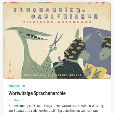
8
KINDERBUCH
Wortwitzige Sprachanarchie
11. Mai 2015
1
7
Kinderbuch | S.Urbach: Flugsaurier Gaulfriseur. M.Port: Was liegt
.
am Strand und redet undeutlich? Sprache lernen wir, um uns
A