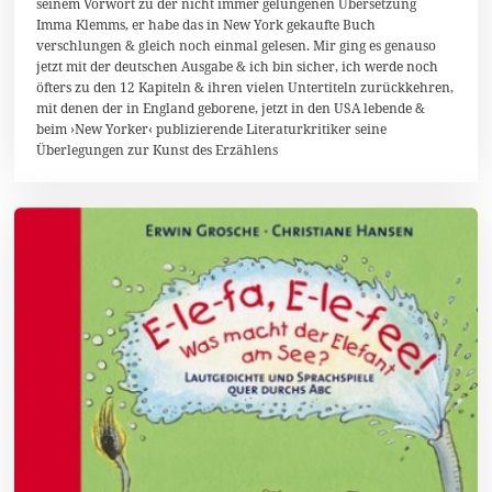
seinem Vorwort zu der nicht immer gelungenen Übersetzung
u
Imma Klemms, er habe das in New York gekaufte Buch
a
verschlungen & gleich noch einmal gelesen. Mir ging es genauso
r
2
jetzt mit der deutschen Ausgabe & ich bin sicher, ich werde noch
0
öfters zu den 12 Kapiteln & ihren vielen Untertiteln zurückkehren,
1
mit denen der in England geborene, jetzt in den USA lebende &
8
beim ›New Yorker‹ publizierende Literaturkritiker seine
Überlegungen zur Kunst des Erzählens