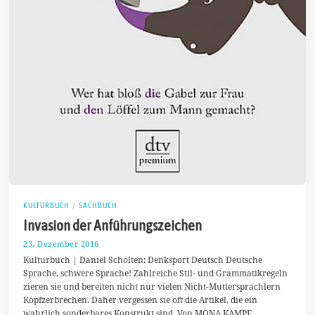
KULTURBUCH
/
SACHBUCH
Invasion der Anführungszeichen
23. Dezember 2016
2
8
Kulturbuch | Daniel Scholten: Denksport Deutsch Deutsche
.
Sprache, schwere Sprache! Zahlreiche Stil- und Grammatikregeln
D
zieren sie und bereiten nicht nur vielen Nicht-Muttersprachlern
e
z
Kopfzerbrechen. Daher vergessen sie oft die Artikel, die ein
e
wahrlich sonderbares Konstrukt sind. Von MONA KAMPE