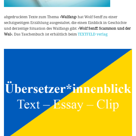
abgedruckten Texte zum Thema
›Walfang‹
hat Wolf Senff zu einer
sechzigseitigen Erzählung ausgestaltet, die einen Einblick in Geschichte
und derzeitige Situation des Walfangs gibt:
›Wolf Senff: Scammon und der
Wal‹
. Das Taschenbuch ist erhältlich beim
TEXTFELD verlag