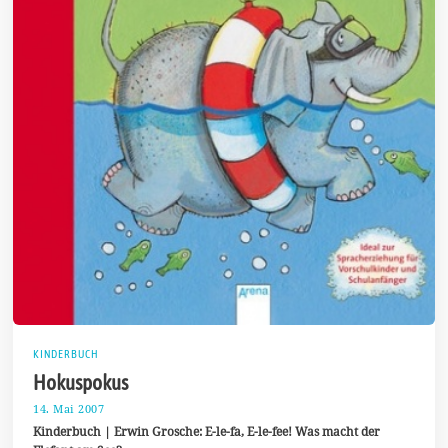
KINDERBUCH
Hokuspokus
14. Mai 2007
7
.
Kinderbuch | Erwin Grosche: E-le-fa, E-le-fee! Was macht der
J