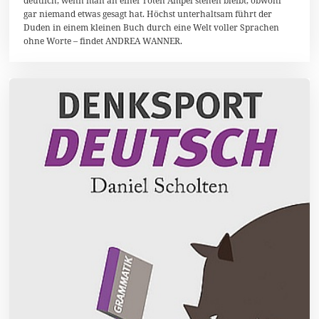
m
gar niemand etwas gesagt hat. Höchst unterhaltsam führt der
b
Duden in einem kleinen Buch durch eine Welt voller Sprachen
e
r
ohne Worte – findet ANDREA WANNER.
2
0
1
9