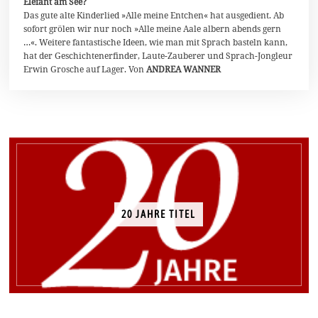
Elefant am See?
u
Das gute alte Kinderlied »Alle meine Entchen« hat ausgedient. Ab
l
i
sofort grölen wir nur noch »Alle meine Aale albern abends gern
2
…«. Weitere fantastische Ideen, wie man mit Sprach basteln kann,
0
hat der Geschichtenerfinder, Laute-Zauberer und Sprach-Jongleur
2
0
Erwin Grosche auf Lager. Von
ANDREA WANNER
20 JAHRE TITEL