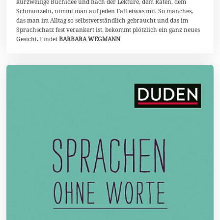
kurzweilige Buchidee und nach der Lektüre, dem Raten, dem
b
Schmunzeln, nimmt man auf jeden Fall etwas mit. So manches,
e
r
das man im Alltag so selbstverständlich gebraucht und das im
2
Sprachschatz fest verankert ist, bekommt plötzlich ein ganz neues
0
Gesicht. Findet
BARBARA WEGMANN
2
0