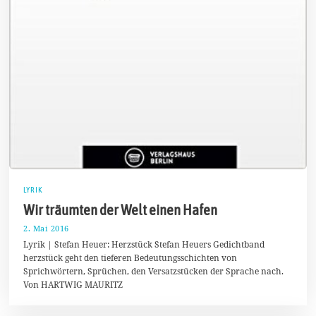
LYRIK
Wir träumten der Welt einen Hafen
2. Mai 2016
4
.
Lyrik | Stefan Heuer: Herzstück Stefan Heuers Gedichtband
J
herzstück geht den tieferen Bedeutungsschichten von
u
Sprichwörtern, Sprüchen, den Versatzstücken der Sprache nach.
n
i
Von HARTWIG MAURITZ
2
0
1