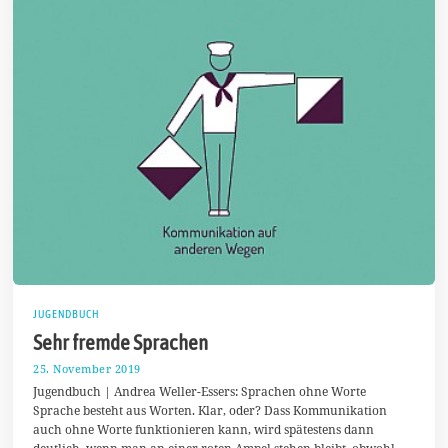
JUGENDBUCH
Sehr fremde Sprachen
25. November 2019
1
.
Jugendbuch | Andrea Weller-Essers: Sprachen ohne Worte
D
Sprache besteht aus Worten. Klar, oder? Dass Kommunikation
e
auch ohne Worte funktionieren kann, wird spätestens dann
z
e
deutlich, wenn man an einer roten Ampel stehen bleibt, obwohl