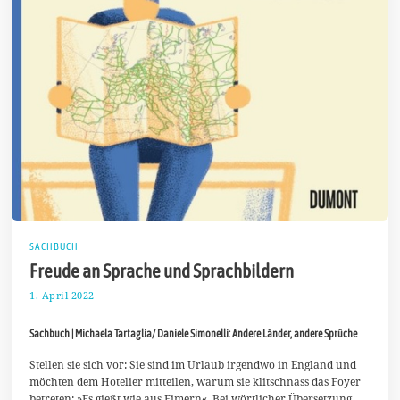
SACHBUCH
Freude an Sprache und Sprachbildern
1. April 2022
8
.
A
Sachbuch | Michaela Tartaglia/ Daniele Simonelli: Andere Länder, andere Sprüche
p
r
i
Stellen sie sich vor: Sie sind im Urlaub irgendwo in England und
l
möchten dem Hotelier mitteilen, warum sie klitschnass das Foyer
2
betreten: »Es gießt wie aus Eimern«. Bei wörtlicher Übersetzung