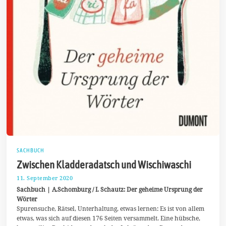
SACHBUCH
Zwischen Kladderadatsch und Wischiwaschi
11. September 2020
1
8
Sachbuch | A.Schomburg / I. Schautz: Der geheime Ursprung der
.
Wörter
O
Spurensuche, Rätsel, Unterhaltung, etwas lernen: Es ist von allem
k
t
etwas, was sich auf diesen 176 Seiten versammelt. Eine hübsche,
o