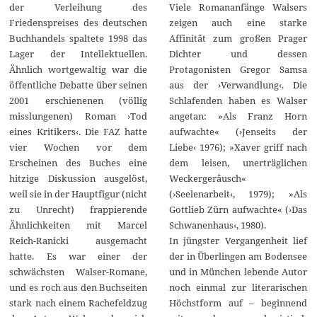
Viele Romananfänge Walsers
der Verleihung des
zeigen auch eine starke
Friedenspreises des deutschen
Affinität zum großen Prager
Buchhandels spaltete 1998 das
Dichter und dessen
Lager der Intellektuellen.
Protagonisten Gregor Samsa
Ähnlich wortgewaltig war die
aus der ›Verwandlung‹. Die
öffentliche Debatte über seinen
Schlafenden haben es Walser
2001 erschienenen (völlig
angetan: »Als Franz Horn
misslungenen) Roman ›Tod
aufwachte« (›Jenseits der
eines Kritikers‹. Die FAZ hatte
Liebe‹ 1976); »Xaver griff nach
vier Wochen vor dem
dem leisen, unerträglichen
Erscheinen des Buches eine
Weckergeräusch«
hitzige Diskussion ausgelöst,
(›Seelenarbeit‹, 1979); »Als
weil sie in der Hauptfigur (nicht
Gottlieb Zürn aufwachte« (›Das
zu Unrecht) frappierende
Schwanenhaus‹, 1980).
Ähnlichkeiten mit Marcel
In jüngster Vergangenheit lief
Reich-Ranicki ausgemacht
der in Überlingen am Bodensee
hatte. Es war einer der
und in München lebende Autor
schwächsten Walser-Romane,
noch einmal zur literarischen
und es roch aus den Buchseiten
Höchstform auf – beginnend
stark nach einem Rachefeldzug