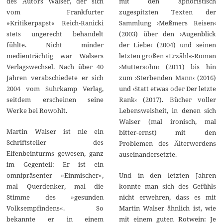
mit den aphoristisch
des Autors Walser, der sich
zugespitzten Texten der
vom Frankfurter
Sammlung ›Meßmers Reisen‹
»Kritikerpapst« Reich-Ranicki
(2003) über den ›Augenblick
stets ungerecht behandelt
der Liebe‹ (2004) und seinen
fühlte. Nicht minder
letzten großen »Erzähl«-Roman
medienträchtig war Walsers
›Muttersohn‹ (2011) bis hin
Verlagswechsel. Nach über 40
zum ›Sterbenden Mann‹ (2016)
Jahren verabschiedete er sich
und ›Statt etwas oder Der letzte
2004 vom Suhrkamp Verlag,
Rank‹ (2017). Bücher voller
seitdem erscheinen seine
Lebensweisheit, in denen sich
Werke bei Rowohlt.
Walser (mal ironisch, mal
Martin Walser ist nie ein
bitter-ernst) mit den
Schriftsteller des
Problemen des Älterwerdens
Elfenbeinturms gewesen, ganz
auseinandersetzte.
im Gegenteil: Er ist ein
Und in den letzten Jahren
omnipräsenter »Einmischer«,
konnte man sich des Gefühls
mal Querdenker, mal die
nicht erwehren, dass es mit
Stimme des »gesunden
Martin Walser ähnlich ist, wie
Volksempfindens«. So
mit einem guten Rotwein: Je
bekannte er in einem