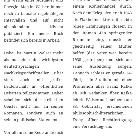
mit welch einer Ausdauer und
einem Kohlenhandel durch.
Energie Martin Walser immer
Nach dem Krieg, den er ab 1943
noch in beinahe regelmäßigen
als Flakhelfer aktiv miterlebte
Intervallen und auf nicht
(diese Erfahrungen flossen in
absinkendem Niveau
den Roman ›Ein springender
publiziert. Ein neues Buch
Brunnen‹ ein), musste er
befindet sich bereits in Arbeit.
gleichzeitig seiner Mutter
helfen (der Vater war bereits
Dabei ist Martin Walser mehr
1938 gestorben) und sich um
als nur einer der wichtigsten
seine Ausbildung sorgen.
deutschsprachigen
Dennoch schloss er gerade 24-
Nachkriegsschriftsteller. Er hat
jährig sein Studium mit einer
stets auch mit großer
Promotion über Franz Kafka
Leidenschaft an öffentlichen
ab. Mit Gedanken über Kafka
Debatten teilgenommen. Daher
leitete Walser auch seinen zum
scheiden sich die kritischen
85. Geburtstag erschienenen
Geister nicht nur an seinen
philosophisch-literarischen
Romanen, sondern auch an
Essay ›Über Rechtfertigung,
seinen politischen Statements.
eine Versuchung‹ ein.
Vor allem seine Rede anlässlich