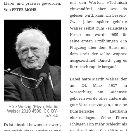
mit den Worten: »Technisch
klarer und präziser geworden.
einwandfrei, aber was da
Von
PETER MOHR
gelesen wird, kann ich besser.«
Zwei Jahre später gehörte
Walser selbst zum »erlauchten
Kreis« und wurde 1955 für
seine ersten Erzählungen ›Ein
Flugzeug über dem Haus‹ mit
dem Preis der »Elite-Gruppe«
ausgezeichnet. Danach ging es
literarisch rapide bergauf.
Dabei hatte Martin Walser, der
am 24. März 1927 in
Wasserburg am Bodensee
geboren wurde, alles andere als
gute Voraussetzungen, um eine
Elke Wetzig (Elya), Martin
künstlerische Laufbahn
Walser 2010 4598, CC BY-
SA 3.0
einzuschlagen. Seine Eltern
schlugen sich mehr schlecht als
Es ist absolut bewundernswert,
recht mit einer Gaststätte und