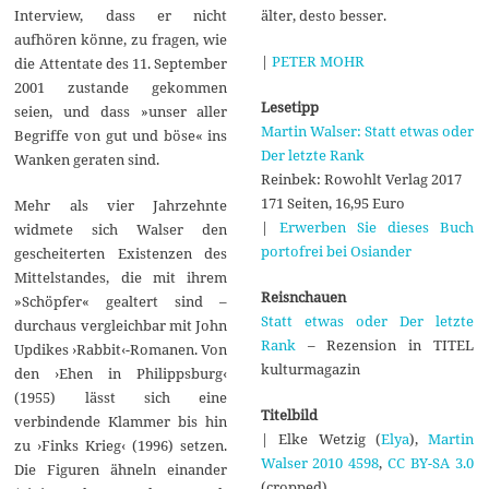
älter, desto besser.
Interview, dass er nicht
aufhören könne, zu fragen, wie
|
PETER MOHR
die Attentate des 11. September
2001 zustande gekommen
Lesetipp
seien, und dass »unser aller
Martin Walser: Statt etwas oder
Begriffe von gut und böse« ins
Der letzte Rank
Wanken geraten sind.
Reinbek: Rowohlt Verlag 2017
171 Seiten, 16,95 Euro
Mehr als vier Jahrzehnte
|
Erwerben Sie dieses Buch
widmete sich Walser den
portofrei bei Osiander
gescheiterten Existenzen des
Mittelstandes, die mit ihrem
Reisnchauen
»Schöpfer« gealtert sind –
Statt etwas oder Der letzte
durchaus vergleichbar mit John
Rank
– Rezension in TITEL
Updikes ›Rabbit‹-Romanen. Von
kulturmagazin
den ›Ehen in Philippsburg‹
(1955) lässt sich eine
Titelbild
verbindende Klammer bis hin
| Elke Wetzig (
Elya
),
Martin
zu ›Finks Krieg‹ (1996) setzen.
Walser 2010 4598
,
CC BY-SA 3.0
Die Figuren ähneln einander
(cropped)