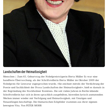
Landschaften der Heimatlosigkeit
Menschen | Zum 65. Geburtstag der Nobelpreisträgerin Herta Müller Es war eine
handfeste Überraschung, als der Schriftstellerin Herta Müller im Oktober 2009 der
Nobelpreis für Literatur zugesprochen wurde. »Sie zeichnet mittels der Verdichtung der
Poesie und Sachlichkeit der Prosa Landschaften der Heimatlosigkeit«, hieß es damals in
der Begründung des Stockholmer Komitees. Die seit vielen Jahren in Berlin lebende
Schriftstellerin hat sich in ihren sprachlich ausgefeilten, bisweilen lyrisch anmutenden
Werken immer wieder mit Verfolgung und Heimatlosigkeit, mit Umzügen und
Neuanfängen beschäftigt. Die thematischen Eckpfeiler stammen aus ihrer eigenen
bewegten Vita. Von PETER MOHR