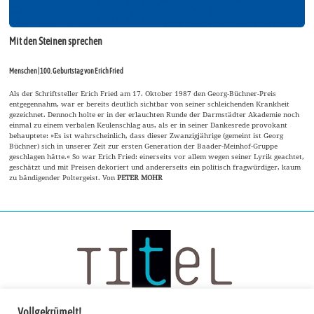
Mit den Steinen sprechen
Menschen | 100. Geburtstag von Erich Fried
Als der Schriftsteller Erich Fried am 17. Oktober 1987 den Georg-Büchner-Preis
entgegennahm, war er bereits deutlich sichtbar von seiner schleichenden Krankheit
gezeichnet. Dennoch holte er in der erlauchten Runde der Darmstädter Akademie noch
einmal zu einem verbalen Keulenschlag aus, als er in seiner Dankesrede provokant
behauptete: »Es ist wahrscheinlich, dass dieser Zwanzigjährige (gemeint ist Georg
Büchner) sich in unserer Zeit zur ersten Generation der Baader-Meinhof-Gruppe
geschlagen hätte.« So war Erich Fried: einerseits vor allem wegen seiner Lyrik geachtet,
geschätzt und mit Preisen dekoriert und andererseits ein politisch fragwürdiger, kaum
zu bändigender Poltergeist. Von
PETER MOHR
Vollgekrümelt!