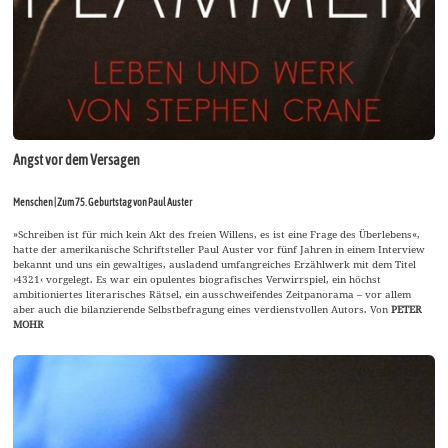
Angst vor dem Versagen
Menschen | Zum 75. Geburtstag von Paul Auster
»Schreiben ist für mich kein Akt des freien Willens, es ist eine Frage des Überlebens«,
hatte der amerikanische Schriftsteller Paul Auster vor fünf Jahren in einem Interview
bekannt und uns ein gewaltiges, ausladend umfangreiches Erzählwerk mit dem Titel
›4321‹ vorgelegt. Es war ein opulentes biografisches Verwirrspiel, ein höchst
ambitioniertes literarisches Rätsel, ein ausschweifendes Zeitpanorama – vor allem
aber auch die bilanzierende Selbstbefragung eines verdienstvollen Autors. Von
PETER
MOHR