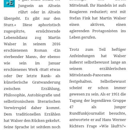
»E
Mittelmaß. Ihr Handeln ist aufs
Jungsein an Altsein
Reagieren reduziert; erst mit
rührt oder in Altsein
Stefan Fink hat Martin Walser
übergeht. Es gibt nur den
einen aktiven, einen
Sturz.« Diese aphoristisch
agierenden Protagonisten ins
zugespitzte, ernüchternde
Leben gerufen.
Lebensbilanz zog Martin
Walser in seinem 2016
Trotz zum Teil heftiger
erschienenen Roman ›Ein
Anfeindungen hat Walser
sterbender Mann‹, der ebenso
äußerst selbstbewusst lange an
wie sein im Januar
seinem erzählerischen
erschienenes Werk ›Statt etwas
Mittelstands-Panorama
oder Der letzte Rank‹ als
festgehalten. Selbstbewusst
künstlerische Gratwanderung
scheint er schon immer
zwischen Erzählung,
gewesen zu sein. Als er 1951 die
Philosophie, Autobiografie und
Tagung der legendären Gruppe
selbstironischem literarischen
47 als junger
Verwirrspiel daher kommt.
Rundfunkjournalist besuchte,
Dem traditionellen Erzählen
antwortete er auf Hans Werner
hat Walser den Rücken gekehrt.
Richters Frage »Wie läuft’s?«
Seine Sprache ist seitdem noch