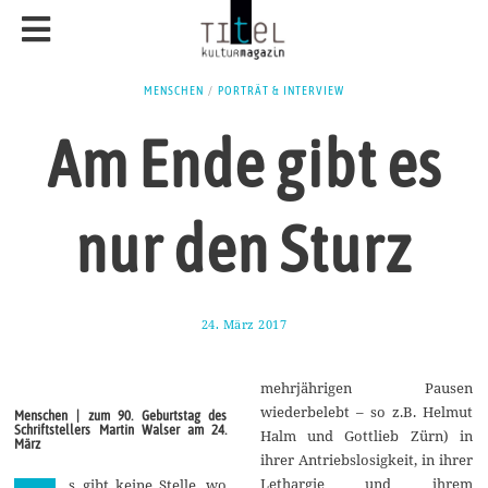
MENSCHEN
/
PORTRÄT & INTERVIEW
Am Ende gibt es
nur den Sturz
24. März 2017
2
7
.
M
mehrjährigen Pausen
ä
r
wiederbelebt – so z.B. Helmut
Menschen | zum 90. Geburtstag des
z
Schriftstellers Martin Walser am 24.
Halm und Gottlieb Zürn) in
2
März
0
ihrer Antriebslosigkeit, in ihrer
1
Lethargie und ihrem
s gibt keine Stelle, wo
7