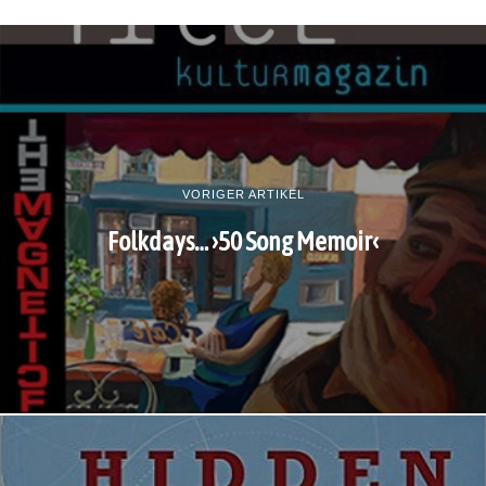
VORIGER ARTIKEL
Folkdays… ›50 Song Memoir‹