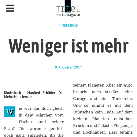
KINDERBUCH
Weniger ist mehr
9. Oktober 2017
1
1
.
M
seinem Planeten. Aber ein Auto
a
i
braucht auch Straßen, eine
Kinderbuch | Manfred Schlüter: Der
2
kleine Herr Jemine
Garage und eine Tankstelle.
0
1
Und so nimmt es mit dem
ie war das doch gleich
8
W
Wünschen kein Ende. Auf dem
in dem Märchen vom
kleinen Planeten entstehen
Fischer und seiner
Brücken und Paläste, Flugzeuge
Frau? Die waren eigentlich
und Hochhäuser. Herr Jemine
doch ganz zufrieden. Bis die