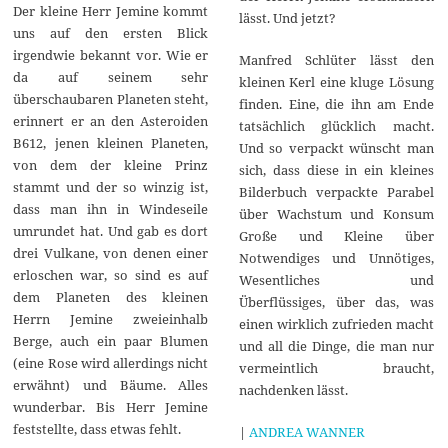
Der kleine Herr Jemine kommt
lässt. Und jetzt?
uns auf den ersten Blick
irgendwie bekannt vor. Wie er
Manfred Schlüter lässt den
da auf seinem sehr
kleinen Kerl eine kluge Lösung
überschaubaren Planeten steht,
finden. Eine, die ihn am Ende
erinnert er an den Asteroiden
tatsächlich glücklich macht.
B612, jenen kleinen Planeten,
Und so verpackt wünscht man
von dem der kleine Prinz
sich, dass diese in ein kleines
stammt und der so winzig ist,
Bilderbuch verpackte Parabel
dass man ihn in Windeseile
über Wachstum und Konsum
umrundet hat. Und gab es dort
Große und Kleine über
drei Vulkane, von denen einer
Notwendiges und Unnötiges,
erloschen war, so sind es auf
Wesentliches und
dem Planeten des kleinen
Überflüssiges, über das, was
Herrn Jemine zweieinhalb
einen wirklich zufrieden macht
Berge, auch ein paar Blumen
und all die Dinge, die man nur
(eine Rose wird allerdings nicht
vermeintlich braucht,
erwähnt) und Bäume. Alles
nachdenken lässt.
wunderbar. Bis Herr Jemine
feststellte, dass etwas fehlt.
|
ANDREA WANNER