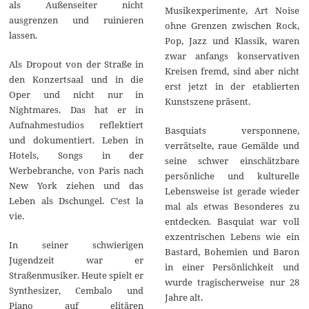
als Außenseiter nicht
Musikexperimente, Art Noise
ausgrenzen und ruinieren
ohne Grenzen zwischen Rock,
lassen.
Pop, Jazz und Klassik, waren
zwar anfangs konservativen
Als Dropout von der Straße in
Kreisen fremd, sind aber nicht
den Konzertsaal und in die
erst jetzt in der etablierten
Oper und nicht nur in
Kunstszene präsent.
Nightmares. Das hat er in
Aufnahmestudios reflektiert
Basquiats versponnene,
und dokumentiert. Leben in
verrätselte, raue Gemälde und
Hotels, Songs in der
seine schwer einschätzbare
Werbebranche, von Paris nach
persönliche und kulturelle
New York ziehen und das
Lebensweise ist gerade wieder
Leben als Dschungel. C’est la
mal als etwas Besonderes zu
vie.
entdecken. Basquiat war voll
exzentrischen Lebens wie ein
In seiner schwierigen
Bastard, Bohemien und Baron
Jugendzeit war er
in einer Persönlichkeit und
Straßenmusiker. Heute spielt er
wurde tragischerweise nur 28
Synthesizer, Cembalo und
Jahre alt.
Piano auf elitären