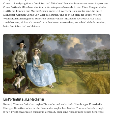
Comic | Rundgang übers Comicfestival München Über den interessantesten Aspekt des
Comicfestivals München, das übers Vatertagswochenende in der Alten Kongresshalle
stattfand, können nur Mutmaßungen angestellt werden: Gleichzeitig ging die erste
Münchner German Comic Con über die Bühne, und es stellt sich die Frage: Welche
Wechselwirkungen gab es zwischen beiden Veranstaltungen? ANDREAS ALT hatte
zunächst vor, sich auch beim Con in Freimann umzusehen, entschied sich dann aber,
beim Comicfestival zu bleiben.
Ein Porträtist als Landschafter
Kunst | Thomas Gainsborough – Die moderne Landschaft. Hamburger Kunsthalle
Hiesigen Kunstfreunden ist der Name des englischen Malers Thomas Gainsborough
(1727-1788) gewöhnlich durchaus vertraut, aber eine Anschauung seines Schaffens