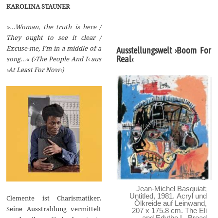
KAROLINA STAUNER
»…Woman, the truth is here /
They ought to see it clear /
Excuse-me, I’m in a middle of a
Ausstellungswelt ›Boom For
Real‹
song…« (›The People And I‹ aus
›At Least For Now‹)
Jean-Michel Basquiat;
Untitled, 1981. Acryl und
Clemente ist Charismatiker.
Ölkreide auf Leinwand,
Seine Ausstrahlung vermittelt
207 x 175.8 cm. The Eli
and Edythe L. Broad