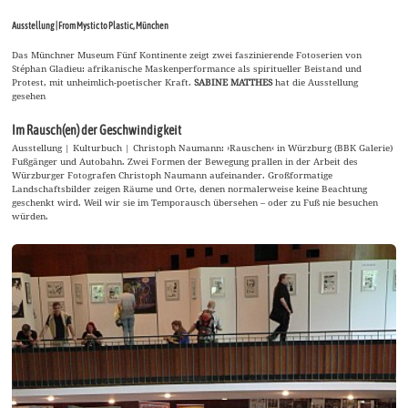
Ausstellung | From Mystic to Plastic, München
Das Münchner Museum Fünf Kontinente zeigt zwei faszinierende Fotoserien von
Stéphan Gladieu: afrikanische Maskenperformance als spiritueller Beistand und
Protest, mit unheimlich-poetischer Kraft.
SABINE MATTHES
hat die Ausstellung
gesehen
Im Rausch(en) der Geschwindigkeit
Ausstellung | Kulturbuch | Christoph Naumann: ›Rauschen‹ in Würzburg (BBK Galerie)
Fußgänger und Autobahn. Zwei Formen der Bewegung prallen in der Arbeit des
Würzburger Fotografen Christoph Naumann aufeinander. Großformatige
Landschaftsbilder zeigen Räume und Orte, denen normalerweise keine Beachtung
geschenkt wird. Weil wir sie im Temporausch übersehen – oder zu Fuß nie besuchen
würden.