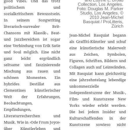
good vibes. Und das trotz
Collection, Los Angeles.
politischem und
Foto: Douglas M. Parker
Studio, Los Angeles. ©
sozialkritischem Bewusstsein.
2010 Jean-Michel
In seinem Songwriting
Basquiat / ProLitteris,
Zürich
literarisch-surrealer Brit-
Chansons mit Klassik-, Beat-
Jean-Michel Basquiat begann
und Jazzbereichen ist sogar
als Graffiti-Künstler und schuf
eine Verbindung von Erik Satie
eine künstlerische Malerwelt
und Soul möglich. Eine nicht
aus Zeichen, Symbolen,
ganz leicht ergründlich
Figuren, Schriften, Bildern und
seltsame und faszinierende
Collagen auch auf Leinwänden.
Mischung aus rauen und
Mit Basquiat kann gleichzeitig
schönen Momenten. Ein
eine jahrzehntelang lebendige
hybrides Destillat aus
unkommerzielle
Clementines künstlerischer
Independentszene der Musik-,
Welt der Erfahrungen,
Film- und Kunstszene New
Beobachtungen,
Yorks wieder erlebt werden.
Empfindungen,
Die bei jedem Insider und
Literaturrecherchen und
Kulturschaffenden in der
Musik. Wie in ›Ode From Joyce‹
Kunstszene sowieso nicht
über Künstlerleben und