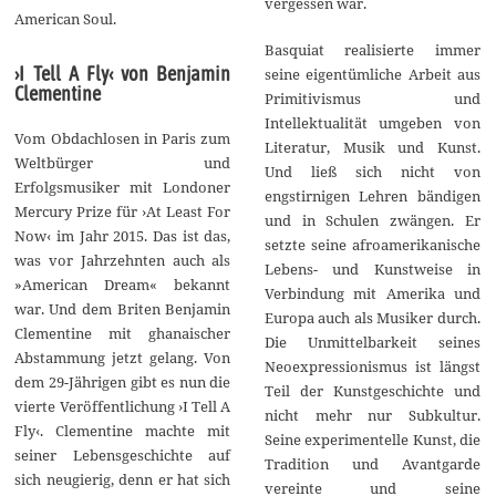
vergessen war.
American Soul.
Basquiat realisierte immer
›I Tell A Fly‹ von Benjamin
seine eigentümliche Arbeit aus
Clementine
Primitivismus und
Intellektualität umgeben von
Vom Obdachlosen in Paris zum
Literatur, Musik und Kunst.
Weltbürger und
Und ließ sich nicht von
Erfolgsmusiker mit Londoner
engstirnigen Lehren bändigen
Mercury Prize für ›At Least For
und in Schulen zwängen. Er
Now‹ im Jahr 2015. Das ist das,
setzte seine afroamerikanische
was vor Jahrzehnten auch als
Lebens- und Kunstweise in
»American Dream« bekannt
Verbindung mit Amerika und
war. Und dem Briten Benjamin
Europa auch als Musiker durch.
Clementine mit ghanaischer
Die Unmittelbarkeit seines
Abstammung jetzt gelang. Von
Neoexpressionismus ist längst
dem 29-Jährigen gibt es nun die
Teil der Kunstgeschichte und
vierte Veröffentlichung ›I Tell A
nicht mehr nur Subkultur.
Fly‹. Clementine machte mit
Seine experimentelle Kunst, die
seiner Lebensgeschichte auf
Tradition und Avantgarde
sich neugierig, denn er hat sich
vereinte und seine