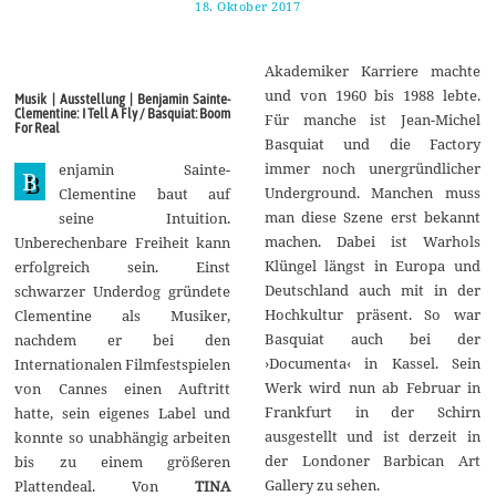
18. Oktober 2017
1
1
.
M
Akademiker Karriere machte
a
i
und von 1960 bis 1988 lebte.
Musik | Ausstellung | Benjamin Sainte-
2
Clementine: I Tell A Fly / Basquiat: Boom
Für manche ist Jean-Michel
0
For Real
1
Basquiat und die Factory
8
immer noch unergründlicher
enjamin Sainte-
B
Underground. Manchen muss
Clementine baut auf
man diese Szene erst bekannt
seine Intuition.
machen. Dabei ist Warhols
Unberechenbare Freiheit kann
Klüngel längst in Europa und
erfolgreich sein. Einst
Deutschland auch mit in der
schwarzer Underdog gründete
Hochkultur präsent. So war
Clementine als Musiker,
Basquiat auch bei der
nachdem er bei den
›Documenta‹ in Kassel. Sein
Internationalen Filmfestspielen
Werk wird nun ab Februar in
von Cannes einen Auftritt
Frankfurt in der Schirn
hatte, sein eigenes Label und
ausgestellt und ist derzeit in
konnte so unabhängig arbeiten
der Londoner Barbican Art
bis zu einem größeren
Gallery zu sehen.
Plattendeal. Von
TINA