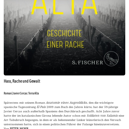
Hass, Rache und Gewalt
Roman | Javier Cercas: Terra Alta
Spätestens mit seinem Roman
Anatomie eines Augenblicks
, den die wichtigste
spanische Tageszeitung
El Pais
2009 zum Buch des Jahres kürte, hat der 59-jährige
Javier Cercas auch außerhalb Spaniens den Durchbruch geschafft. Acht Jahre zuvor
hatte der im katalanischen Girona lebende Autor schon mit
Soldaten von Salamis
eine
Art Tabubruch begangen, in dem er als bekennender Linker künstlerisch den Versuch
unternommen hatte, sich in einen politischen Führer der Falange hineinzuversetzen.
Von
PETER MOHR