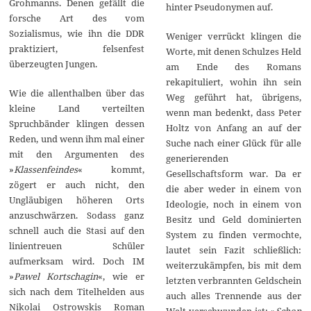
Grohmanns. Denen gefällt die
hinter Pseudonymen auf.
forsche Art des vom
Sozialismus, wie ihn die DDR
Weniger verrückt klingen die
praktiziert, felsenfest
Worte, mit denen Schulzes Held
überzeugten Jungen.
am Ende des Romans
rekapituliert, wohin ihn sein
Wie die allenthalben über das
Weg geführt hat, übrigens,
kleine Land verteilten
wenn man bedenkt, dass Peter
Spruchbänder klingen dessen
Holtz von Anfang an auf der
Reden, und wenn ihm mal einer
Suche nach einer Glück für alle
mit den Argumenten des
generierenden
»
Klassenfeindes
« kommt,
Gesellschaftsform war. Da er
zögert er auch nicht, den
die aber weder in einem von
Ungläubigen höheren Orts
Ideologie, noch in einem von
anzuschwärzen. Sodass ganz
Besitz und Geld dominierten
schnell auch die Stasi auf den
System zu finden vermochte,
linientreuen Schüler
lautet sein Fazit schließlich:
aufmerksam wird. Doch IM
weiterzukämpfen, bis mit dem
»
Pawel Kortschagin
«, wie er
letzten verbrannten Geldschein
sich nach dem Titelhelden aus
auch alles Trennende aus der
Nikolai Ostrowskis Roman
Welt verschwunden ist: »
Schon