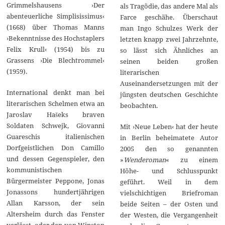
Grimmelshausens ›Der
als Tragödie, das andere Mal als
abenteuerliche Simplisissimus‹
Farce geschähe. Überschaut
(1668) über Thomas Manns
man Ingo Schulzes Werk der
›Bekenntnisse des Hochstaplers
letzten knapp zwei Jahrzehnte,
Felix Krull‹ (1954) bis zu
so lässt sich Ähnliches an
Grassens ›Die Blechtrommel‹
seinen beiden großen
(1959).
literarischen
Auseinandersetzungen mit der
International denkt man bei
jüngsten deutschen Geschichte
literarischen Schelmen etwa an
beobachten.
Jaroslav Hašeks braven
Soldaten Schwejk, Giovanni
Mit ›Neue Leben‹ hat der heute
Guareschis italienischen
in Berlin beheimatete Autor
Dorfgeistlichen Don Camillo
2005 den so genannten
und dessen Gegenspieler, den
»
Wenderoman
« zu einem
kommunistischen
Höhe- und Schlusspunkt
Bürgermeister Peppone, Jonas
geführt. Weil in dem
Jonassons hundertjährigen
vielschichtigen Briefroman
Allan Karsson, der sein
beide Seiten – der Osten und
Altersheim durch das Fenster
der Westen, die Vergangenheit