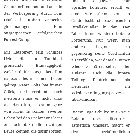
verlässt, oder den von Winston
und die Gegenwart – zur
Groom erfundenen und auch in
Sprache kommen, erfüllt er
der Verkörperung durch Tom
eine vor allem von in
Hanks in Robert Zemeckis
Ostdeutschland sozialisierten
gleichnamigen Film
Intellektuellen in den 90er
ausgesprochen erfolgreichen
Jahren immer wieder erhobene
Forrest Gump.
Forderung. Nur wenn man
endlich beginne, sich
Mit Letzterem teilt Schulzes
gegenseitig seine Geschichten
Held die an Tumbheit
zu erzählen, war damals immer
grenzende Blauäugigkeit,
wieder zu hören, sei nach der
welche dafür sorgt, dass ihm
äußeren auch die innere
nahezu alles in seinem Leben
Teilung Deutschlands als
gelingt. Peter Holtz hat immer
Hemmnis im
Glück, mal verdient, doch
Wiedervereinigungsprozess
meistens muss er nicht allzu
überwindbar.
viel dazu tun, es kommt ganz
von allein. In seinem zweiten
Indem Ingo Schulze mit ›Neue
Leben bei den Grohmanns lernt
Leben‹ dies literarisch-
er noch dazu die richtigen
ästhetisch umsetzt, macht er
Leute kennen, die dafür sorgen,
den herkömmlichen