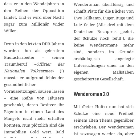
dass er in den Wendejahren in
Wenderoman überflüssig und
den Reihen der Opposition
schafft Platz für die Bücher von
landet. Und er wird über Nacht
Uwe Tellkamp, Eugen Ruge und
sogar zum Millionär wider
Lutz Seiler (Alle drei mit dem
Willen.
Deutschen Buchpreis geehrt,
der Schulze noch fehlt!), die
Denn in den letzten DDR-Jahren
keine Wenderomane mehr
wurden ihm als gelerntem
sind, sondern im Grunde
Baufacharbeiter – seinen
archäologisch angelegte
Traumberuf »
Offizier der
Untersuchungen einer an den
Nationalen Volksarmee
« (!)
eigenen Maßstäben
musste er aufgrund fehlender
gescheiterten Gesellschaft.
gesundheitlicher
Voraussetzungen sausen lassen
Wenderoman 2.0
– eine Reihe von Häusern
geschenkt, deren Besitzer ihr
Mit ›Peter Holtz‹ nun hat sich
Eigentum in einem Land des
Schulze eine neue Freiheit
Mangels nicht mehr erhalten
seinem alten Thema gegenüber
konnten. Nun plötzlich sind die
erschrieben. Der Wenderoman
Immobilien Gold wert. Bald
ist sozusagen wieder da, aber