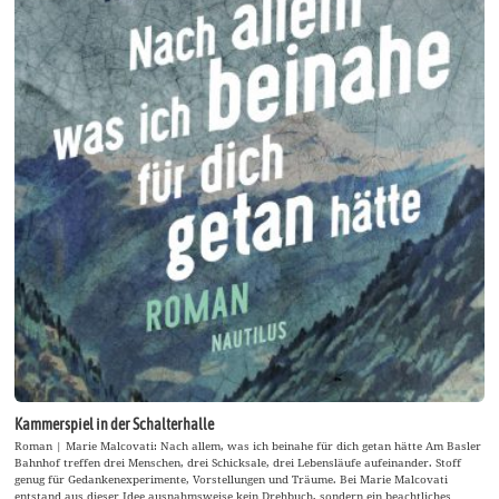
Kammerspiel in der Schalterhalle
Roman | Marie Malcovati: Nach allem, was ich beinahe für dich getan hätte Am Basler
Bahnhof treffen drei Menschen, drei Schicksale, drei Lebensläufe aufeinander. Stoff
genug für Gedankenexperimente, Vorstellungen und Träume. Bei Marie Malcovati
entstand aus dieser Idee ausnahmsweise kein Drehbuch, sondern ein beachtliches