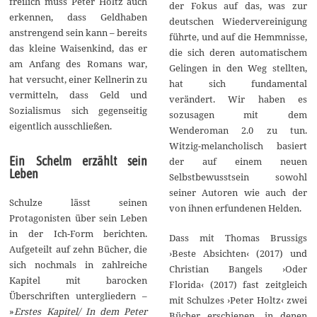
freilich muss Peter Holtz auch
der Fokus auf das, was zur
erkennen, dass Geldhaben
deutschen Wiedervereinigung
anstrengend sein kann – bereits
führte, und auf die Hemmnisse,
das kleine Waisenkind, das er
die sich deren automatischem
am Anfang des Romans war,
Gelingen in den Weg stellten,
hat versucht, einer Kellnerin zu
hat sich fundamental
vermitteln, dass Geld und
verändert. Wir haben es
Sozialismus sich gegenseitig
sozusagen mit dem
eigentlich ausschließen.
Wenderoman 2.0 zu tun.
Witzig-melancholisch basiert
Ein Schelm erzählt sein
der auf einem neuen
Leben
Selbstbewusstsein sowohl
seiner Autoren wie auch der
Schulze lässt seinen
von ihnen erfundenen Helden.
Protagonisten über sein Leben
in der Ich-Form berichten.
Dass mit Thomas Brussigs
Aufgeteilt auf zehn Bücher, die
›Beste Absichten‹ (2017) und
sich nochmals in zahlreiche
Christian Bangels ›Oder
Kapitel mit barocken
Florida‹ (2017) fast zeitgleich
Überschriften untergliedern –
mit Schulzes ›Peter Holtz‹ zwei
»
Erstes Kapitel/ In dem Peter
Bücher erschienen, in denen