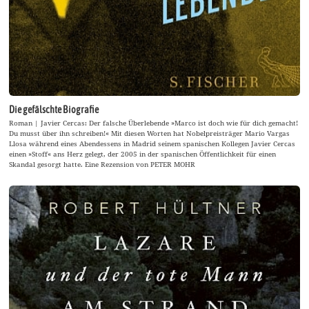
Die gefälschte Biografie
Roman | Javier Cercas: Der falsche Überlebende »Marco ist doch wie für dich gemacht!
Du musst über ihn schreiben!« Mit diesen Worten hat Nobelpreisträger Mario Vargas
Llosa während eines Abendessens in Madrid seinem spanischen Kollegen Javier Cercas
einen »Stoff« ans Herz gelegt, der 2005 in der spanischen Öffentlichkeit für einen
Skandal gesorgt hatte. Eine Rezension von PETER MOHR