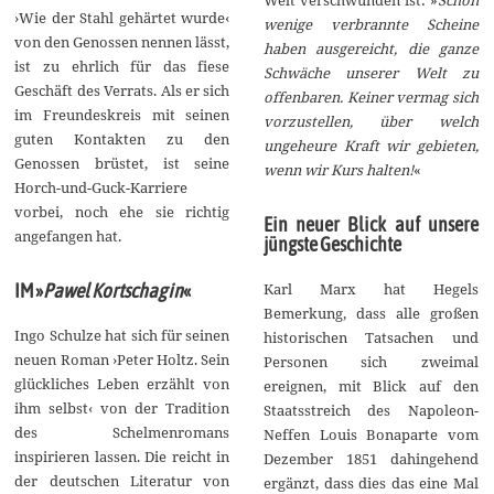
›Wie der Stahl gehärtet wurde‹
wenige verbrannte Scheine
von den Genossen nennen lässt,
haben ausgereicht, die ganze
ist zu ehrlich für das fiese
Schwäche unserer Welt zu
Geschäft des Verrats. Als er sich
offenbaren. Keiner vermag sich
im Freundeskreis mit seinen
vorzustellen, über welch
guten Kontakten zu den
ungeheure Kraft wir gebieten,
Genossen brüstet, ist seine
wenn wir Kurs halten!
«
Horch-und-Guck-Karriere
vorbei, noch ehe sie richtig
Ein neuer Blick auf unsere
angefangen hat.
jüngste Geschichte
Karl Marx hat Hegels
IM »
Pawel Kortschagin
«
Bemerkung, dass alle großen
Ingo Schulze hat sich für seinen
historischen Tatsachen und
neuen Roman ›Peter Holtz. Sein
Personen sich zweimal
glückliches Leben erzählt von
ereignen, mit Blick auf den
ihm selbst‹ von der Tradition
Staatsstreich des Napoleon-
des Schelmenromans
Neffen Louis Bonaparte vom
inspirieren lassen. Die reicht in
Dezember 1851 dahingehend
der deutschen Literatur von
ergänzt, dass dies das eine Mal