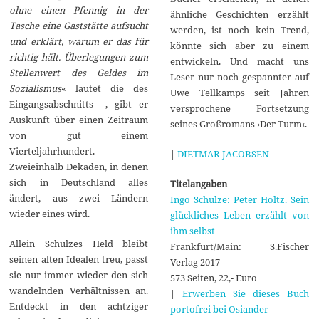
ohne einen Pfennig in der
ähnliche Geschichten erzählt
Tasche eine Gaststätte aufsucht
werden, ist noch kein Trend,
und erklärt, warum er das für
könnte sich aber zu einem
richtig hält. Überlegungen zum
entwickeln. Und macht uns
Stellenwert des Geldes im
Leser nur noch gespannter auf
Sozialismus
« lautet die des
Uwe Tellkamps seit Jahren
Eingangsabschnitts –, gibt er
versprochene Fortsetzung
Auskunft über einen Zeitraum
seines Großromans ›Der Turm‹.
von gut einem
Vierteljahrhundert.
|
DIETMAR JACOBSEN
Zweieinhalb Dekaden, in denen
sich in Deutschland alles
Titelangaben
ändert, aus zwei Ländern
Ingo Schulze: Peter Holtz. Sein
wieder eines wird.
glückliches Leben erzählt von
ihm selbst
Allein Schulzes Held bleibt
Frankfurt/Main: S.Fischer
seinen alten Idealen treu, passt
Verlag 2017
sie nur immer wieder den sich
573 Seiten, 22,- Euro
wandelnden Verhältnissen an.
|
Erwerben Sie dieses Buch
Entdeckt in den achtziger
portofrei bei Osiander