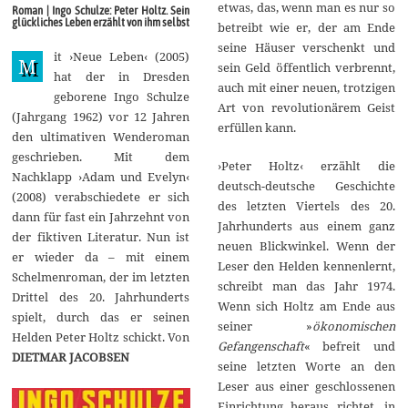
i
etwas, das, wenn man es nur so
Roman | Ingo Schulze: Peter Holtz. Sein
2
glückliches Leben erzählt von ihm selbst
betreibt wie er, der am Ende
0
1
seine Häuser verschenkt und
it ›Neue Leben‹ (2005)
8
M
sein Geld öffentlich verbrennt,
hat der in Dresden
auch mit einer neuen, trotzigen
geborene Ingo Schulze
Art von revolutionärem Geist
(Jahrgang 1962) vor 12 Jahren
erfüllen kann.
den ultimativen Wenderoman
geschrieben. Mit dem
›Peter Holtz‹ erzählt die
Nachklapp ›Adam und Evelyn‹
deutsch-deutsche Geschichte
(2008) verabschiedete er sich
des letzten Viertels des 20.
dann für fast ein Jahrzehnt von
Jahrhunderts aus einem ganz
der fiktiven Literatur. Nun ist
neuen Blickwinkel. Wenn der
er wieder da – mit einem
Leser den Helden kennenlernt,
Schelmenroman, der im letzten
schreibt man das Jahr 1974.
Drittel des 20. Jahrhunderts
Wenn sich Holtz am Ende aus
spielt, durch das er seinen
seiner »
ökonomischen
Helden Peter Holtz schickt. Von
Gefangenschaft
« befreit und
DIETMAR JACOBSEN
seine letzten Worte an den
Leser aus einer geschlossenen
Einrichtung heraus richtet, in