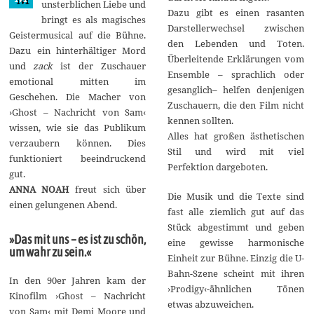
unsterblichen Liebe und
Dazu gibt es einen rasanten
bringt es als magisches
Darstellerwechsel zwischen
Geistermusical auf die Bühne.
den Lebenden und Toten.
Dazu ein hinterhältiger Mord
Überleitende Erklärungen vom
und
zack
ist der Zuschauer
Ensemble – sprachlich oder
emotional mitten im
gesanglich– helfen denjenigen
Geschehen. Die Macher von
Zuschauern, die den Film nicht
›Ghost – Nachricht von Sam‹
kennen sollten.
wissen, wie sie das Publikum
Alles hat großen ästhetischen
verzaubern können. Dies
Stil und wird mit viel
funktioniert beeindruckend
Perfektion dargeboten.
gut.
ANNA NOAH
freut sich über
Die Musik und die Texte sind
einen gelungenen Abend.
fast alle ziemlich gut auf das
Stück abgestimmt und geben
»Das mit uns – es ist zu schön,
eine gewisse harmonische
um wahr zu sein.«
Einheit zur Bühne. Einzig die U-
Bahn-Szene scheint mit ihren
In den 90er Jahren kam der
›Prodigy‹-ähnlichen Tönen
Kinofilm ›Ghost – Nachricht
etwas abzuweichen.
von Sam‹ mit Demi Moore und