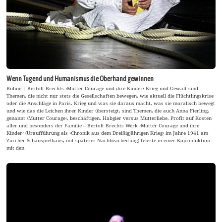
Wenn Tugend und Humanismus die Oberhand gewinnen
Bühne | Bertolt Brechts ›Mutter Courage und ihre Kinder‹ Krieg und Gewalt sind
Themen, die nicht nur stets die Gesellschaften bewegen, wie aktuell die Flüchtlingskrise
oder die Anschläge in Paris. Krieg und was sie daraus macht, was sie moralisch bewegt
und wie das die Leichen ihrer Kinder übersteigt, sind Themen, die auch Anna Fierling,
genannt ›Mutter Courage‹, beschäftigen. Habgier versus Mutterliebe, Profit auf Kosten
aller und besonders der Familie – Bertolt Brechts Werk ›Mutter Courage und ihre
Kinder‹ (Uraufführung als ›Chronik aus dem Dreißigjährigen Krieg‹ im Jahre 1941 am
Zürcher Schauspielhaus, mit späterer Nachbearbeitung) feierte in einer Koproduktion
mit den