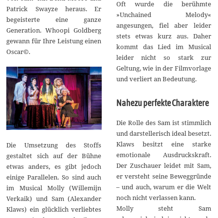
Oft wurde die berühmte
Patrick Swayze heraus. Er
»Unchained Melody«
begeisterte eine ganze
angesungen, fiel aber leider
Generation. Whoopi Goldberg
stets etwas kurz aus. Daher
gewann für Ihre Leistung einen
kommt das Lied im Musical
Oscar©.
leider nicht so stark zur
Geltung, wie in der Filmvorlage
und verliert an Bedeutung.
Nahezu perfekte Charaktere
Die Rolle des Sam ist stimmlich
und darstellerisch ideal besetzt.
Klaws besitzt eine starke
Die Umsetzung des Stoffs
emotionale Ausdruckskraft.
gestaltet sich auf der Bühne
Der Zuschauer leidet mit Sam,
etwas anders, es gibt jedoch
er versteht seine Beweggründe
einige Parallelen. So sind auch
– und auch, warum er die Welt
im Musical Molly (Willemijn
noch nicht verlassen kann.
Verkaik) und Sam (Alexander
Molly steht Sam
Klaws) ein glücklich verliebtes