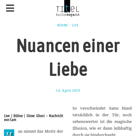
BÜHNE
/
LIVE
Nuancen einer
Liebe
14. April 2018
1
1
.
M
So verschwindet Sams Hand
a
i
tatsächlich in der Tür, noch
Live | Bühne | Show: Ghost – Nachricht
2
von Sam
sehenswerter ist die magische
0
1
Illusion, wie er dann leibhaftig
an nimmt das Motiv der
8
M
durch sie hindurchgeht.