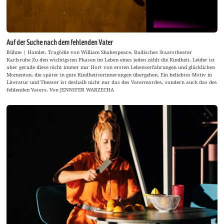
Auf der Suche nach dem fehlenden Vater
Bühne | Hamlet. Tragödie von William Shakespeare. Badisches Staatstheater
Karlsruhe Zu den wichtigsten Phasen im Leben eines jeden zählt die Kindheit. Leider ist
aber gerade diese nicht immer nur Hort von ersten Lebenserfahrungen und glücklichen
Momenten, die später in gute Kindheitserinnerungen übergehen. Ein beliebtes Motiv in
Literatur und Theater ist deshalb nicht nur das des Vatermordes, sondern auch das des
fehlenden Vaters. Von JENNIFER WARZECHA