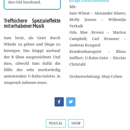
(
Stage Entertainment
)
den Old Surehand.
Mit:
Sam Wheat – Alexander Klaws;
Molly Jensen – Willemijn
Treffsichere Spezialeffekte
mit erhabener Musik
Verkaik
Oda Mae Brown – Marion
Sam lernt, als Geist durch
Campbell; Carl Brunner –
Wände zu gehen und Dinge zu
Andreas Bongard
bewegen. Das klappt auchauf
Krankenhausgeist – Klaus
der B ühne ausgezeichnet. Und
Seiffert; U-Bahn-Geist – Nicolas
dass, obwohl Sam dafür die
Christahl
Hilfe des sehr merkwürdig
anmutenden U-Bahn-Geistes in
Orchesterleitung: Shay Cohen
Anspruch nehmen muss.
MUSICAL
SHOW