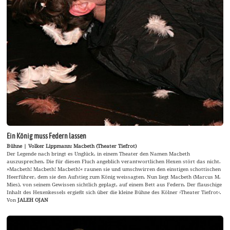
Ein König muss Federn lassen
Bühne | Volker Lippmann: Macbeth (Theater Tiefrot)
Der Legende nach bringt es Unglück, in einem Theater den Namen Macbeth
auszusprechen. Die für diesen Fluch angeblich verantwortlichen Hexen stört das nicht.
»Macbeth! Macbeth! Macbeth!« raunen sie und umschwirren den einstigen schottischen
Heerführer, dem sie den Aufstieg zum König weissagten. Nun liegt Macbeth (Marcus M.
Mies), von seinem Gewissen sichtlich geplagt, auf einem Bett aus Federn. Der flauschige
Inhalt des Hexenkessels ergießt sich über die kleine Bühne des Kölner ›Theater Tiefrot‹.
Von
JALEH OJAN