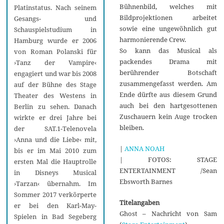
Bühnenbild, welches mit
Platinstatus. Nach seinem
Bildprojektionen arbeitet
Gesangs- und
sowie eine ungewöhnlich gut
Schauspielstudium in
harmonierende Crew.
Hamburg wurde er 2006
So kann das Musical als
von Roman Polanski für
packendes Drama mit
›Tanz der Vampire‹
berührender Botschaft
engagiert und war bis 2008
zusammengefasst werden. Am
auf der Bühne des Stage
Ende dürfte aus diesem Grund
Theater des Westens in
auch bei den hartgesottenen
Berlin zu sehen. Danach
Zuschauern kein Auge trocken
wirkte er drei Jahre bei
bleiben.
der SAT.1-Telenovela
›Anna und die Liebe‹ mit,
|
ANNA NOAH
bis er im Mai 2010 zum
| FOTOS: STAGE
ersten Mal die Hauptrolle
ENTERTAINMENT /Sean
in Disneys Musical
Ebsworth Barnes
›Tarzan‹ übernahm. Im
Sommer 2017 verkörperte
Titelangaben
er bei den Karl-May-
Ghost – Nachricht von Sam
Spielen in Bad Segeberg