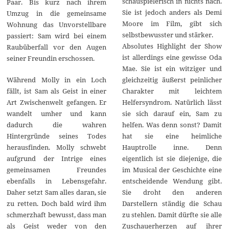
schauspielerisch in nichts nach.
Paar. Bis kurz nach ihrem
Sie ist jedoch anders als Demi
Umzug in die gemeinsame
Moore im Film, gibt sich
Wohnung das Unvorstellbare
selbstbewusster und stärker.
passiert: Sam wird bei einem
Absolutes Highlight der Show
Raubüberfall vor den Augen
ist allerdings eine gewisse Oda
seiner Freundin erschossen.
Mae. Sie ist ein witziger und
gleichzeitig äußerst peinlicher
Während Molly in ein Loch
Charakter mit leichtem
fällt, ist Sam als Geist in einer
Helfersyndrom. Natürlich lässt
Art Zwischenwelt gefangen. Er
sie sich darauf ein, Sam zu
wandelt umher und kann
helfen. Was denn sonst? Damit
dadurch die wahren
hat sie eine heimliche
Hintergründe seines Todes
Hauptrolle inne. Denn
herausfinden. Molly schwebt
eigentlich ist sie diejenige, die
aufgrund der Intrige eines
im Musical der Geschichte eine
gemeinsamen Freundes
entscheidende Wendung gibt.
ebenfalls in Lebensgefahr.
Sie droht den anderen
Daher setzt Sam alles daran, sie
Darstellern ständig die Schau
zu retten. Doch bald wird ihm
zu stehlen. Damit dürfte sie alle
schmerzhaft bewusst, dass man
Zuschauerherzen auf ihrer
als Geist weder von den