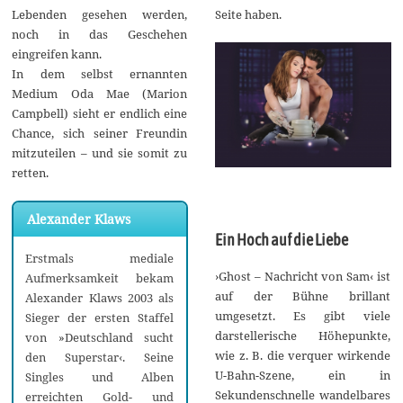
Seite haben.
Lebenden gesehen werden,
noch in das Geschehen
eingreifen kann.
In dem selbst ernannten
Medium Oda Mae (Marion
Campbell) sieht er endlich eine
Chance, sich seiner Freundin
mitzuteilen – und sie somit zu
retten.
Alexander Klaws
Ein Hoch auf die Liebe
Erstmals mediale
›Ghost – Nachricht von Sam‹ ist
Aufmerksamkeit bekam
auf der Bühne brillant
Alexander Klaws 2003 als
umgesetzt. Es gibt viele
Sieger der ersten Staffel
darstellerische Höhepunkte,
von »Deutschland sucht
wie z. B. die verquer wirkende
den Superstar‹. Seine
U-Bahn-Szene, ein in
Singles und Alben
Sekundenschnelle wandelbares
erreichten Gold- und