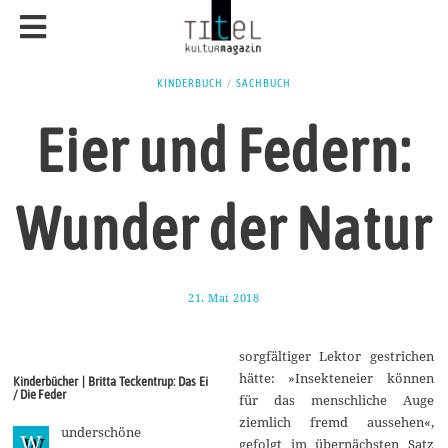
KINDERBUCH
/
SACHBUCH
Eier und Federn:
Wunder der Natur
21. Mai 2018
2
6
.
M
sorgfältiger Lektor gestrichen
a
i
hätte: »Insekteneier können
Kinderbücher | Britta Teckentrup: Das Ei
2
/ Die Feder
für das menschliche Auge
0
1
ziemlich fremd aussehen«,
underschöne
8
W
gefolgt im übernächsten Satz