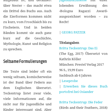
Jugendbuchmesse
mit einer
aufgebaut ist, und detailliert
lobenden Erwähnung des
über Nester – das macht etwa
›Bologna Ragazzi Award‹
ein Drittel des Buchs aus. Auch
ausgezeichnet worden – zu
die Eierformen kommen nicht
Recht!
zu kurz, vom Froschlaich bis zu
Fischeiern. Und in beiden
|
GEORG PATZER
Bänden kommt sie auch ganz
kurz auf die Geschichte,
Titelangaben
Mythologie, Kunst und Religion
Britta Teckentrup: Das Ei
zu sprechen.
(The Egg, 2017) Übersetzt von
Kathrin Köller
Seltsame Formulierungen
München: Prestel Verlag 2017
96 S., 19,99 Euro
Die Texte sind leider oft ein
Sachbuch ab 6 Jahren
wenig seltsam, komischerweise
|
Leseprobe
ist der Band über Federn aus
|
Erwerben Sie dieses Buch
dem Englischen übersetzt.
portofrei bei Osiander
Teckentrup listet zwar viele,
viele Informationen auf, die
Britta Teckentrup: Die Feder
nicht nur für Jugendliche und
(Birds and their Feathers, 2018)
Kinder interessant sind. Aber