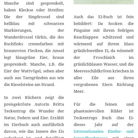
Manche sind gesprenkelt,
haben Kleckse oder Streifen:
Auch das Ei-Buch ist fein
Die der Singdrossel sind
bebildert: Da hocken die
hellblau mit schwarzen
Pinguine mit ihrem fedrigen
Markierungen, der
Bauchlappen schützend und
Wanderdrossel türkis, die des
wärmend auf ihrem blass
Buchfinks cremefarben mit
grünlichweißen Ei, da wimmelt
braunroten Flecken, die Amsel
der Froschlaich im
legt blaugrüne Eier, braun
grünlichblauen Wasser, und die
gesprenkelt. Manche, z.B. die
Meeresschildkröten kriechen in
Eier der Wattvögel, sehen aber
aller Eile aus ihren
auch aus Tarngründen aus wie
vergrabenen Eiern Richtung
die Kieselsteine am Strand.
Meer.
In zwei Büchern zeigt die
Für die feinen und
preisgekrönte Autorin Britta
phantasievollen Bilder ist
Teckentrup die Wunder der
Teckentrups Buch ›Das Ei‹
Natur, Federn und Eier. Erzählt
dieses Jahr auf der
im Eierbuch auch ausführlich
Internationalen Kinder- und
davon, wie das Innere des Eis