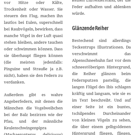
vor Hitze oder Kälte,
Feder aufhalten und ablenken
Trockenheit oder Wasser. Sie
würde.
steuern den Flug, machen ihn
lautlos bei Eulen, superschnell
Glänzende Reiher
bei Raubvögeln, bewirken, dass
manche Vögel in der Luft quasi
Bestechend sind allerdings
stehen bleiben, andere tauchen
Teckentrups Illustrationen. Da
oder schwimmen können. Dass
verschwimmt das
sie überhaupt fliegen können
Alpenschneehuhn fast vor dem
(die meisten jedenfalls:
schneestöberigen Hintergrund,
Pinguine und Strauße ja z.B.
die Reiher glänzen beim
nicht), haben sie den Federn zu
Federnputzen pastellig, die
verdanken.
langen Flügel des Ibis schlagen
kräftig und langsam, wie sie es
Außerdem gibt es wahre
im Text beschreibt. Und auf
Angeberfedern, mit denen die
einer Seite ist ein buntes,
Männchen die Vogelweibchen
tschilpendes Durcheinander
bei der Balz bezirzen wie der
von kleinen Vögeln zu sehen,
Pfau, und der männliche
die über einem gelbgoldenen
Keulenschwingenpipra
Hintergrund fliegen, fliegen,
(Machaeropterus deliciosus)