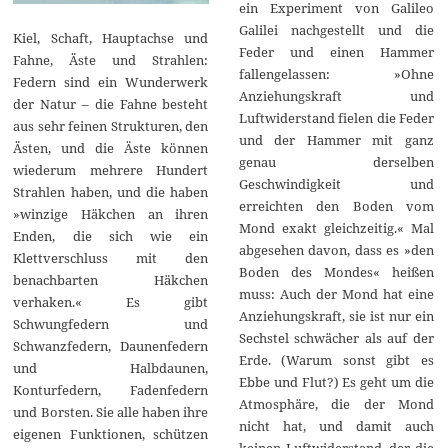
ein Experiment von Galileo
Galilei nachgestellt und die
Kiel, Schaft, Hauptachse und
Feder und einen Hammer
Fahne, Äste und Strahlen:
fallengelassen: »Ohne
Federn sind ein Wunderwerk
Anziehungskraft und
der Natur – die Fahne besteht
Luftwiderstand fielen die Feder
aus sehr feinen Strukturen, den
und der Hammer mit ganz
Ästen, und die Äste können
genau derselben
wiederum mehrere Hundert
Geschwindigkeit und
Strahlen haben, und die haben
erreichten den Boden vom
»winzige Häkchen an ihren
Mond exakt gleichzeitig.« Mal
Enden, die sich wie ein
abgesehen davon, dass es »den
Klettverschluss mit den
Boden des Mondes« heißen
benachbarten Häkchen
muss: Auch der Mond hat eine
verhaken.« Es gibt
Anziehungskraft, sie ist nur ein
Schwungfedern und
Sechstel schwächer als auf der
Schwanzfedern, Daunenfedern
Erde. (Warum sonst gibt es
und Halbdaunen,
Ebbe und Flut?) Es geht um die
Konturfedern, Fadenfedern
Atmosphäre, die der Mond
und Borsten. Sie alle haben ihre
nicht hat, und damit auch
eigenen Funktionen, schützen
keinen Luftwiderstand, der die