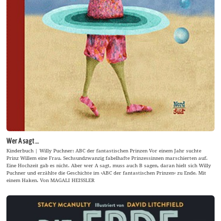
Wer A sagt …
Kinderbuch | Willy Puchner: ABC der fantastischen Prinzen Vor einem Jahr suchte
Prinz Willem eine Frau. Sechsundzwanzig fabelhafte Prinzessinnen marschierten auf.
Eine Hochzeit gab es nicht. Aber wer A sagt, muss auch B sagen, daran hielt sich Willy
Puchner und erzählte die Geschichte im ›ABC der fantastischen Prinzen‹ zu Ende. Mit
einem Haken. Von MAGALI HEISSLER