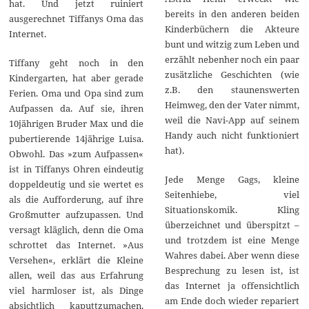
hat. Und jetzt ruiniert
bereits in den anderen beiden
ausgerechnet Tiffanys Oma das
Kinderbüchern die Akteure
Internet.
bunt und witzig zum Leben und
erzählt nebenher noch ein paar
Tiffany geht noch in den
zusätzliche Geschichten (wie
Kindergarten, hat aber gerade
z.B. den staunenswerten
Ferien. Oma und Opa sind zum
Heimweg, den der Vater nimmt,
Aufpassen da. Auf sie, ihren
weil die Navi-App auf seinem
10jährigen Bruder Max und die
Handy auch nicht funktioniert
pubertierende 14jährige Luisa.
hat).
Obwohl. Das »zum Aufpassen«
ist in Tiffanys Ohren eindeutig
Jede Menge Gags, kleine
doppeldeutig und sie wertet es
Seitenhiebe, viel
als die Aufforderung, auf ihre
Situationskomik. Kling
Großmutter aufzupassen. Und
überzeichnet und überspitzt –
versagt kläglich, denn die Oma
und trotzdem ist eine Menge
schrottet das Internet. »Aus
Wahres dabei. Aber wenn diese
Versehen«, erklärt die Kleine
Besprechung zu lesen ist, ist
allen, weil das aus Erfahrung
das Internet ja offensichtlich
viel harmloser ist, als Dinge
am Ende doch wieder repariert
absichtlich kaputtzumachen.