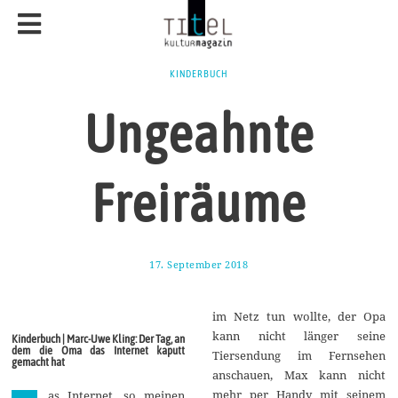
KINDERBUCH
Ungeahnte
Freiräume
17. September 2018
7
.
M
ä
im Netz tun wollte, der Opa
r
z
kann nicht länger seine
Kinderbuch | Marc-Uwe Kling: Der Tag, an
2
dem die Oma das Internet kaputt
Tiersendung im Fernsehen
0
gemacht hat
1
anschauen, Max kann nicht
9
mehr per Handy mit seinem
as Internet, so meinen