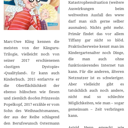
Katastrophensituation (weitere
Auswirkungen beim
weltweiten Ausfall des www
darf man sich gerne selber
ausmalen). Nichts geht mehr.
Primär findet das vor allem
Tiffany gar nicht so blöd.
Marc-Uwe Kling kennen die
Praktischerweise kennt man im
meisten von der Känguru-
Kindergartenalter noch Dinge,
Trilogie, vielleicht noch von
die man auch ohne
seiner 2017 erschienenen
funktionierendes Internet tun
»lustigen Dystopie«
kann. Für die anderen, älteren
›Qualityland‹. Er kann auch
Netznutzer ist es schwieriger.
Kinderbuch. 2015 entlarvte er
Aber vielleicht gibt es
die Oberflächlichkeit der
tatsächlich auch noch andere,
ebenso hübschen wie fiesen
nicht mal so schlechte
und ziemlich doofen Prinzessin
Möglichkeiten, wie man – sogar
Popelkopf, 2017 erzähle er vom
gemeinsam – Zeit verbringen
Sohn des Weihnachtsmannes,
kann.
der aus der Reihe schlagend
den Berufswunsch Ostermann
Astrid Henn erweckt wie