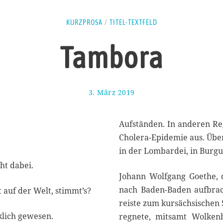
KURZPROSA
/
TITEL-TEXTFELD
Tambora
3. März 2019
6
.
M
ä
Aufständen. In anderen Reg
r
Cholera-Epidemie aus. Über
z
in der Lombardei, in Burg
2
0
cht dabei.
1
Johann Wolfgang Goethe, d
9
nach Baden-Baden aufbra
 auf der Welt, stimmt’s?
reiste zum kursächsischen 
klich gewesen.
regnete, mitsamt Wolkenb