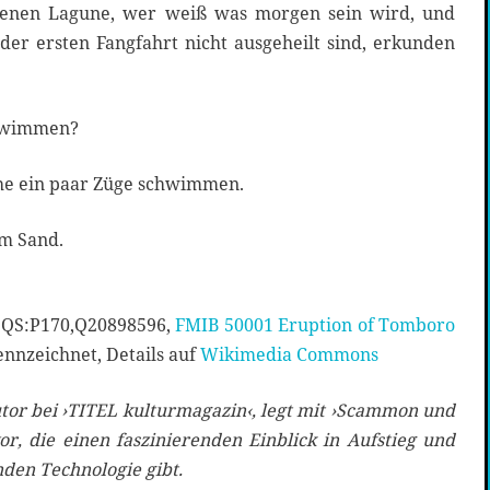
genen Lagune, wer weiß was morgen sein wird, und
der ersten Fangfahrt nicht ausgeheilt sind, erkunden
chwimmen?
he ein paar Züge schwimmen.
im Sand.
 QS:P170,Q20898596,
FMIB 50001 Eruption of Tomboro
ennzeichnet, Details auf
Wikimedia Commons
utor bei ›TITEL kulturmagazin‹, legt mit ›Scammon und
r, die einen faszinierenden Einblick in Aufstieg und
den Technologie gibt.