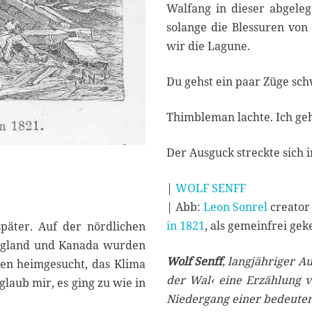
Walfang in dieser abgele
solange die Blessuren von 
wir die Lagune.
Du gehst ein paar Züge s
Thimbleman lachte. Ich ge
Der Ausguck streckte sich 
|
WOLF SENFF
| Abb:
Leon Sonrel
creator
in 1821
, als gemeinfrei gek
päter. Auf der nördlichen
england und Kanada wurden
Wolf Senff
, langjähriger A
men heimgesucht, das Klima
der Wal‹ eine Erzählung vo
glaub mir, es ging zu wie in
Niedergang einer bedeuten