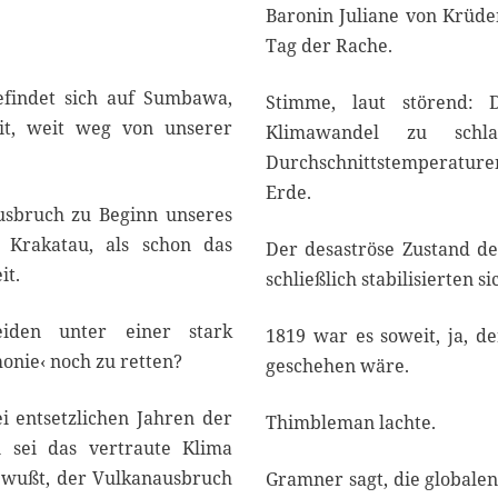
Baronin Juliane von Krüde
Tag der Rache.
findet sich auf Sumbawa,
Stimme, laut störend: 
eit, weit weg von unserer
Klimawandel zu sch
Durchschnittstemperaturen 
Erde.
usbruch zu Beginn unseres
 Krakatau, als schon das
Der desaströse Zustand de
it.
schließlich stabilisierten s
eiden unter einer stark
1819 war es soweit, ja, d
onie‹ noch zu retten?
geschehen wäre.
i entsetzlichen Jahren der
Thimbleman lachte.
sei das vertraute Klima
gewußt, der Vulkanausbruch
Gramner sagt, die global