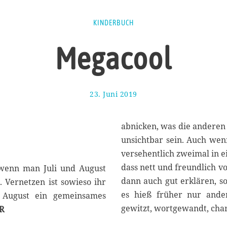
KINDERBUCH
Megacool
23. Juni 2019
3
0
.
J
abnicken, was die anderen
u
unsichtbar sein. Auch wenn
n
versehentlich zweimal in e
i
2
dass nett und freundlich v
 wenn man Juli und August
0
dann auch gut erklären, s
. Vernetzen ist sowieso ihr
1
es hieß früher nur ander
d August ein gemeinsames
9
gewitzt, wortgewandt, char
R