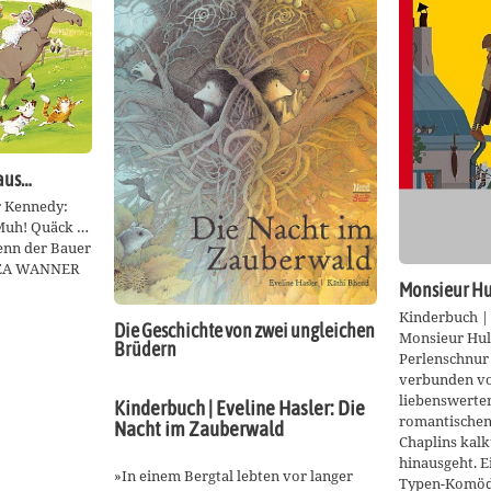
Haus…
r Kennedy:
 Muh! Quäck …
enn der Bauer
REA WANNER
Monsieur Hu
Kinderbuch | 
Die Geschichte von zwei ungleichen
Monsieur Hul
Brüdern
Perlenschnur 
verbunden vo
liebenswerten
Kinderbuch | Eveline Hasler: Die
romantischen
Nacht im Zauberwald
Chaplins kalk
hinausgeht. E
»In einem Bergtal lebten vor langer
Typen-Komödie