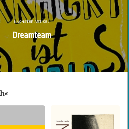
NÄCHSTER ARTIKEL
Dreamteam
ch«