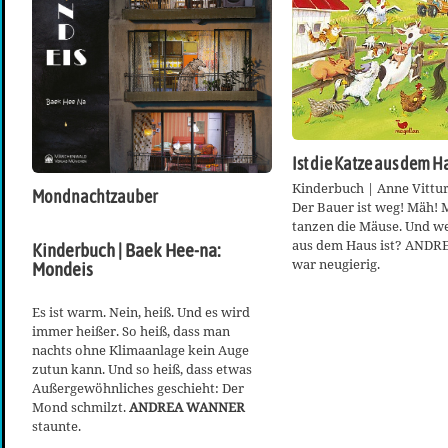
Ist die Katze aus dem 
Kinderbuch | Anne Vittu
Mondnachtzauber
Der Bauer ist weg! Mäh!
tanzen die Mäuse. Und w
aus dem Haus ist? AND
Kinderbuch | Baek Hee-na:
war neugierig.
Mondeis
Es ist warm. Nein, heiß. Und es wird
immer heißer. So heiß, dass man
nachts ohne Klimaanlage kein Auge
zutun kann. Und so heiß, dass etwas
Außergewöhnliches geschieht: Der
Mond schmilzt.
ANDREA WANNER
staunte.