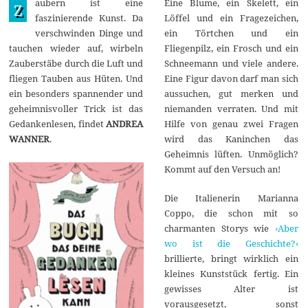
aubern ist eine
Eine Blume, ein Skelett, ein
u
Z
l
faszinierende Kunst. Da
Löffel und ein Fragezeichen,
i
verschwinden Dinge und
ein Törtchen und ein
2
0
tauchen wieder auf, wirbeln
Fliegenpilz, ein Frosch und ein
2
Zauberstäbe durch die Luft und
Schneemann und viele andere.
4
fliegen Tauben aus Hüten. Und
Eine Figur davon darf man sich
ein besonders spannender und
aussuchen, gut merken und
geheimnisvoller Trick ist das
niemanden verraten. Und mit
Gedankenlesen, findet
ANDREA
Hilfe von genau zwei Fragen
WANNER
.
wird das Kaninchen das
Geheimnis lüften. Unmöglich?
Kommt auf den Versuch an!
Die Italienerin Marianna
Coppo, die schon mit so
charmanten Storys wie
›Aber
wo ist die Geschichte?‹
brillierte, bringt wirklich ein
kleines Kunststück fertig. Ein
gewisses Alter ist
vorausgesetzt, sonst