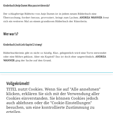
Kinderbuch | Antje Damm: Was passiert denn da?
Der schlagfertige Bildwitz von Anje Damm ist in jedem neuen Bilderbuch eine
Überraschung, fordert heraus, provoziert, bringt zum Lachen.
ANDREA WANNER
freut
sich ein weiteres Mal an einem grandiosen Bilderbuch der Künstlerin.
Wer war’s?
Kinderbuch | Josh Lieb: Kapitel 2 ist weg!
Bilderbuchkrimis gibt es nicht so häufig. Klar, gelegentlich wird eine Torte entwendet
oder eine Möhre geklaut. Aber ein Kapitel? Das ist doch eher ungewöhnlich.
ANDREA
WANNER
ging der Sache auf den Grund.
Vollgekrümelt!
TITEL nutzt Cookies. Wenn Sie auf "Alle annehmen"
klicken, erklären Sie sich mit der Verwendung aller
Cookies einverstanden. Sie können Cookies jedoch
auch ablehnen oder die "Cookie-Einstellungen"
besuchen, um eine kontrollierte Zustimmung zu
erteilen.