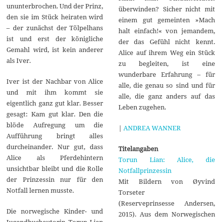
ununterbrochen. Und der Prinz,
überwinden? Sicher nicht mit
den sie im Stück heiraten wird
einem gut gemeinten »Mach
– der zunächst der Tölpelhans
halt einfach!« von jemandem,
ist und erst der königliche
der das Gefühl nicht kennt.
Gemahl wird, ist kein anderer
Alice auf ihrem Weg ein Stück
als Iver.
zu begleiten, ist eine
wunderbare Erfahrung – für
Iver ist der Nachbar von Alice
alle, die genau so sind und für
und mit ihm kommt sie
alle, die ganz anders auf das
eigentlich ganz gut klar. Besser
Leben zugehen.
gesagt: Kam gut klar. Den die
blöde Aufregung um die
|
ANDREA WANNER
Aufführung bringt alles
durcheinander. Nur gut, dass
Titelangaben
Alice als Pferdehintern
Torun Lian: Alice, die
unsichtbar bleibt und die Rolle
Notfallprinzessin
der Prinzessin nur für den
Mit Bildern von Øyvind
Notfall lernen musste.
Torseter
(Reserveprinsesse Andersen,
Die norwegische Kinder- und
2015). Aus dem Norwegischen