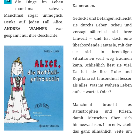
die Dinge im Leben
0
Kameraden.
manchmal schwer.
1
9
Manchmal sogar unmöglich.
Geduckt und befangen schleicht
Denkt auf jeden Fall Alice.
sie durchs Leben, scheu und
ANDREA WANNER
war
verzagt nähert sie sich ihrer
gespannt auf ihre Geschichte.
Umwelt – und hat doch eine
überbordende Fantasie, mit der
sie sich in brenzligen
Situationen weit weg träumen
kann. Schließlich liest sie viel.
Da hat sie ihre Ruhe und
Kopfkino ist tausendmal besser
als alles, was im wahren Leben
auf sie wartet. Oder?
Manchmal braucht es
Katastrophen und Krisen,
damit Menschen über sich
hinauswachsen. Lian entwickelt
das ganz allmählich, Seite um