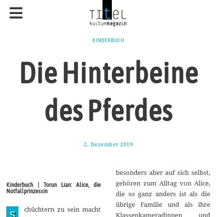
KINDERBUCH
Die Hinterbeine
des Pferdes
2. Dezember 2019
5
.
D
e
besonders aber auf sich selbst,
z
e
gehören zum Alltag von Alice,
Kinderbuch | Torun Lian: Alice, die
m
Notfallprinzessin
die so ganz anders ist als die
b
e
übrige Familie und als ihre
chüchtern zu sein macht
r
S
Klassenkameradinnen und
2