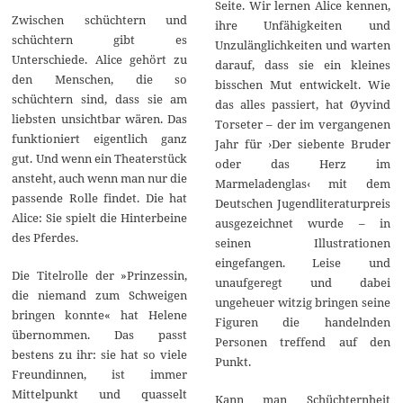
Seite. Wir lernen Alice kennen,
Zwischen schüchtern und
ihre Unfähigkeiten und
schüchtern gibt es
Unzulänglichkeiten und warten
Unterschiede. Alice gehört zu
darauf, dass sie ein kleines
den Menschen, die so
bisschen Mut entwickelt. Wie
schüchtern sind, dass sie am
das alles passiert, hat Øyvind
liebsten unsichtbar wären. Das
Torseter – der im vergangenen
funktioniert eigentlich ganz
Jahr für ›Der siebente Bruder
gut. Und wenn ein Theaterstück
oder das Herz im
ansteht, auch wenn man nur die
Marmeladenglas‹ mit dem
passende Rolle findet. Die hat
Deutschen Jugendliteraturpreis
Alice: Sie spielt die Hinterbeine
ausgezeichnet wurde – in
des Pferdes.
seinen Illustrationen
eingefangen. Leise und
Die Titelrolle der »Prinzessin,
unaufgeregt und dabei
die niemand zum Schweigen
ungeheuer witzig bringen seine
bringen konnte« hat Helene
Figuren die handelnden
übernommen. Das passt
Personen treffend auf den
bestens zu ihr: sie hat so viele
Punkt.
Freundinnen, ist immer
Mittelpunkt und quasselt
Kann man Schüchternheit