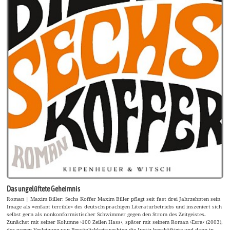
Das ungelüftete Geheimnis
Roman | Maxim Biller: Sechs Koffer Maxim Biller pflegt seit fast drei Jahrzehnten sein
Image als »enfant terrible« des deutschsprachigen Literaturbetriebs und inszeniert sich
selbst gern als nonkonformistischer Schwimmer gegen den Strom des Zeitgeistes.
Zunächst mit seiner Kolumne ›100 Zeilen Hass‹, später mit seinem Roman ›Esra‹ (2003),
der wegen Verletzung von Persönlichkeitsrechten die Justiz beschäftigte und dann in