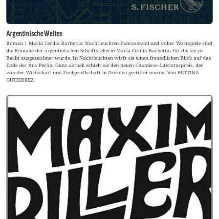
Argentinische Welten
Roman | María Cecilia Barbetta: Nachtleuchten Fantasievoll und voller Wortspiele sind
die Romane der argentinischen Schriftstellerin María Cecilia Barbetta, für die sie zu
Recht ausgezeichnet wurde. In Nachtleuchten wirft sie einen freundlichen Blick auf das
Ende der Ära Perón. Ganz aktuell erhielt sie den neuen Chamisso-Literaturpreis, der
von der Wirtschaft und Zivilgesellschaft in Dresden gestiftet wurde. Von BETTINA
GUTIERREZ