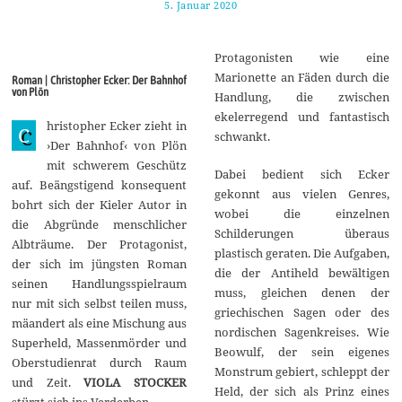
5. Januar 2020
1
3
.
J
Protagonisten wie eine
a
n
Marionette an Fäden durch die
Roman | Christopher Ecker: Der Bahnhof
u
von Plön
Handlung, die zwischen
a
r
ekelerregend und fantastisch
hristopher Ecker zieht in
2
C
schwankt.
0
›Der Bahnhof‹ von Plön
2
mit schwerem Geschütz
0
Dabei bedient sich Ecker
auf. Beängstigend konsequent
gekonnt aus vielen Genres,
bohrt sich der Kieler Autor in
wobei die einzelnen
die Abgründe menschlicher
Schilderungen überaus
Albträume. Der Protagonist,
plastisch geraten. Die Aufgaben,
der sich im jüngsten Roman
die der Antiheld bewältigen
seinen Handlungsspielraum
muss, gleichen denen der
nur mit sich selbst teilen muss,
griechischen Sagen oder des
mäandert als eine Mischung aus
nordischen Sagenkreises. Wie
Superheld, Massenmörder und
Beowulf, der sein eigenes
Oberstudienrat durch Raum
Monstrum gebiert, schleppt der
und Zeit.
VIOLA STOCKER
Held, der sich als Prinz eines
stürzt sich ins Verderben.