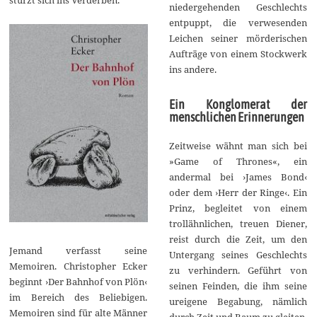
niedergehenden Geschlechts
entpuppt, die verwesenden
Leichen seiner mörderischen
Aufträge von einem Stockwerk
ins andere.
Ein Konglomerat der
menschlichen Erinnerungen
Zeitweise wähnt man sich bei
»Game of Thrones«, ein
andermal bei ›James Bond‹
oder dem ›Herr der Ringe‹. Ein
Prinz, begleitet von einem
trollähnlichen, treuen Diener,
reist durch die Zeit, um den
Jemand verfasst seine
Untergang seines Geschlechts
Memoiren. Christopher Ecker
zu verhindern. Geführt von
beginnt ›Der Bahnhof von Plön‹
seinen Feinden, die ihm seine
im Bereich des Beliebigen.
ureigene Begabung, nämlich
Memoiren sind für alte Männer
durch Zeit und Raum zu gleiten,