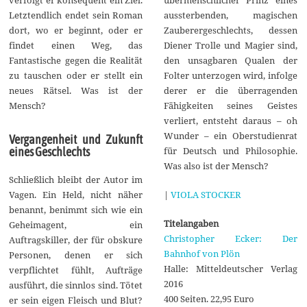
verfolgt er konsequent ein Ziel.
aussterbenden, magischen
Letztendlich endet sein Roman
Zauberergeschlechts, dessen
dort, wo er beginnt, oder er
Diener Trolle und Magier sind,
findet einen Weg, das
den unsagbaren Qualen der
Fantastische gegen die Realität
Folter unterzogen wird, infolge
zu tauschen oder er stellt ein
derer er die überragenden
neues Rätsel. Was ist der
Fähigkeiten seines Geistes
Mensch?
verliert, entsteht daraus – oh
Wunder – ein Oberstudienrat
Vergangenheit und Zukunft
für Deutsch und Philosophie.
eines Geschlechts
Was also ist der Mensch?
Schließlich bleibt der Autor im
|
VIOLA STOCKER
Vagen. Ein Held, nicht näher
benannt, benimmt sich wie ein
Titelangaben
Geheimagent, ein
Christopher Ecker: Der
Auftragskiller, der für obskure
Bahnhof von Plön
Personen, denen er sich
Halle: Mitteldeutscher Verlag
verpflichtet fühlt, Aufträge
2016
ausführt, die sinnlos sind. Tötet
400 Seiten. 22,95 Euro
er sein eigen Fleisch und Blut?