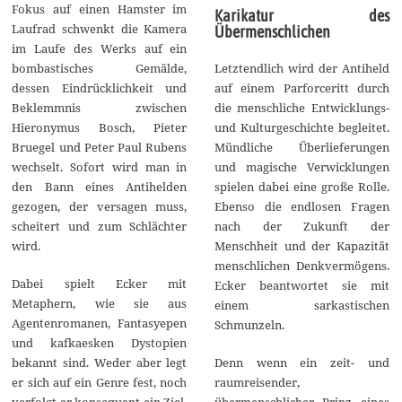
Fokus auf einen Hamster im
Karikatur des
Laufrad schwenkt die Kamera
Übermenschlichen
im Laufe des Werks auf ein
Letztendlich wird der Antiheld
bombastisches Gemälde,
auf einem Parforceritt durch
dessen Eindrücklichkeit und
die menschliche Entwicklungs-
Beklemmnis zwischen
und Kulturgeschichte begleitet.
Hieronymus Bosch, Pieter
Mündliche Überlieferungen
Bruegel und Peter Paul Rubens
und magische Verwicklungen
wechselt. Sofort wird man in
spielen dabei eine große Rolle.
den Bann eines Antihelden
Ebenso die endlosen Fragen
gezogen, der versagen muss,
nach der Zukunft der
scheitert und zum Schlächter
Menschheit und der Kapazität
wird.
menschlichen Denkvermögens.
Dabei spielt Ecker mit
Ecker beantwortet sie mit
Metaphern, wie sie aus
einem sarkastischen
Agentenromanen, Fantasyepen
Schmunzeln.
und kafkaesken Dystopien
Denn wenn ein zeit- und
bekannt sind. Weder aber legt
raumreisender,
er sich auf ein Genre fest, noch
übermenschlicher Prinz eines