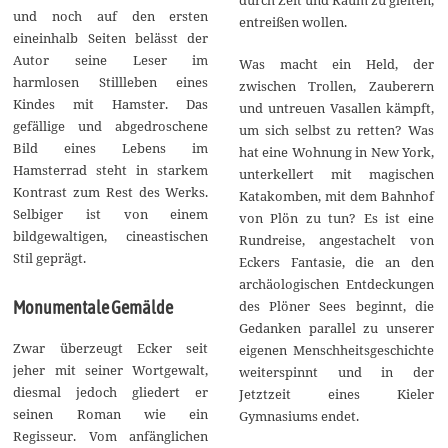
und noch auf den ersten
entreißen wollen.
eineinhalb Seiten belässt der
Autor seine Leser im
Was macht ein Held, der
harmlosen Stillleben eines
zwischen Trollen, Zauberern
Kindes mit Hamster. Das
und untreuen Vasallen kämpft,
gefällige und abgedroschene
um sich selbst zu retten? Was
Bild eines Lebens im
hat eine Wohnung in New York,
Hamsterrad steht in starkem
unterkellert mit magischen
Kontrast zum Rest des Werks.
Katakomben, mit dem Bahnhof
Selbiger ist von einem
von Plön zu tun? Es ist eine
bildgewaltigen, cineastischen
Rundreise, angestachelt von
Stil geprägt.
Eckers Fantasie, die an den
archäologischen Entdeckungen
des Plöner Sees beginnt, die
Monumentale Gemälde
Gedanken parallel zu unserer
Zwar überzeugt Ecker seit
eigenen Menschheitsgeschichte
jeher mit seiner Wortgewalt,
weiterspinnt und in der
diesmal jedoch gliedert er
Jetztzeit eines Kieler
seinen Roman wie ein
Gymnasiums endet.
Regisseur. Vom anfänglichen