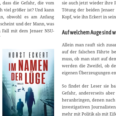
r
t, dass die Gefahr, die vom
sie auch jetzt wieder ihre 
2
h viel größer ist? Und kann
Tötung der beiden Jenaer 
0
un, obwohl es am Anfang
Kopf, wie ihn Eckert in se
2
0
n scheint und der Mann, was
en Fall mit dem Jenaer NSU-
Auf welchem Auge sind wi
N
Allein man rauft sich zusa
auf der falschen Fährte b
muss, ob man statt auf de
werden die Zweifel, ob de
eigenen Überzeugungen ent
So findet der Leser sie b
Gefahr, andererseits abe
heranbringen, denen nach 
investigativen Journalist
mehr mit Politik als mit Eif