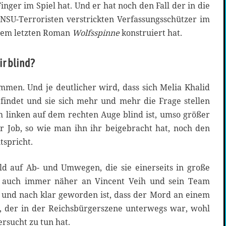
Finger im Spiel hat. Und er hat noch den Fall der in die
NSU-Terroristen verstrickten Verfassungsschützer im
inem letzten Roman
Wolfsspinne
konstruiert hat.
r blind?
mmen. Und je deutlicher wird, dass sich Melia Khalid
efindet und sie sich mehr und mehr die Frage stellen
m linken auf dem rechten Auge blind ist, umso größer
r Job, so wie man ihn ihr beigebracht hat, noch den
spricht.
ald auf Ab- und Umwegen, die sie einerseits in große
r auch immer näher an Vincent Veih und sein Team
und nach klar geworden ist, dass der Mord an einem
en, der in der Reichsbürgerszene unterwegs war, wohl
ersucht zu tun hat.