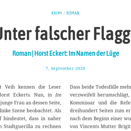
KRIMI
/
ROMAN
nter falscher Flag
Roman | Horst Eckert: Im Namen der Lüge
7. September 2020
1
1
.
S
t Veih kennen die Leser
Dass beide Todesfälle meh
e
Horst Eckerts. Nun, in
Im
verzweifelt herumschlägt, 
p
e junge Frau an dessen Seite,
Kommissar und die Refer
t
e
linke Szene beobachtet. Als
dreihundert Seiten zum er
m
f hindeutet, dass in naher
nach dem Beginn einer wun
b
 Stadtguerilla zu rechnen
von Vincents Mutter Brigitt
e