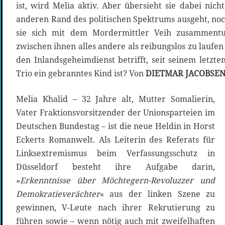
ist, wird Melia aktiv. Aber übersieht sie dabei nich
anderen Rand des politischen Spektrums ausgeht, noc
sie sich mit dem Mordermittler Veih zusamment
zwischen ihnen alles andere als reibungslos zu laufe
den Inlandsgeheimdienst betrifft, seit seinem letzt
Trio ein gebranntes Kind ist? Von
DIETMAR JACOBSE
Melia Khalid – 32 Jahre alt, Mutter Somalierin,
Vater Fraktionsvorsitzender der Unionsparteien im
Deutschen Bundestag – ist die neue Heldin in Horst
Eckerts Romanwelt. Als Leiterin des Referats für
Linksextremismus beim Verfassungsschutz in
Düsseldorf besteht ihre Aufgabe darin,
»
Erkenntnisse über Möchtegern-Revoluzzer und
Demokratieverächter
« aus der linken Szene zu
gewinnen, V-Leute nach ihrer Rekrutierung zu
führen sowie – wenn nötig auch mit zweifelhaften