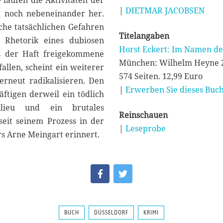
e
laufen die Aktivitäten der
|
DIETMAR JACOBSEN
h noch nebeneinander her.
che tatsächlichen Gefahren
Titelangaben
n Rhetorik eines dubiosen
Horst Eckert: Im Namen de
us der Haft freigekommene
München: Wilhelm Heyne 
allen, scheint ein weiterer
574 Seiten. 12,99 Euro
erneut radikalisieren. Den
|
Erwerben Sie dieses Buch
tigen derweil ein tödlich
ilieu und ein brutales
Reinschauen
seit seinem Prozess in der
|
Leseprobe
s Arne Meingart erinnert.
BUCH
DÜSSELDORF
KRIMI