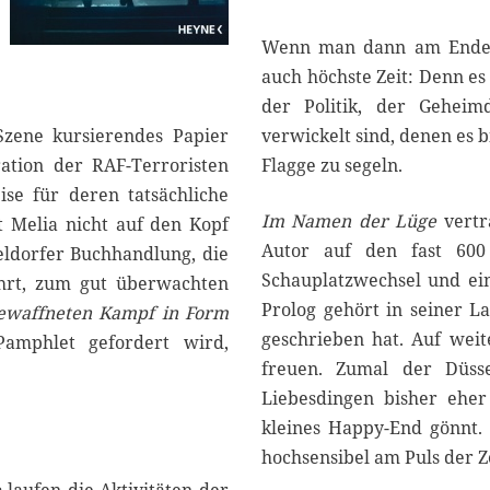
Wenn man dann am Ende w
auch höchste Zeit: Denn es
der Politik, der Geheim
Szene kursierendes Papier
verwickelt sind, denen es 
ration der RAF-Terroristen
Flagge zu segeln.
ise für deren tatsächliche
Im Namen der Lüge
vertr
st Melia nicht auf den Kopf
Autor auf den fast 600 
seldorfer Buchhandlung, die
Schauplatzwechsel und ein
ührt, zum gut überwachten
Prolog gehört in seiner L
ewaffneten Kampf in Form
geschrieben hat. Auf wei
amphlet gefordert wird,
freuen. Zumal der Düsse
Liebesdingen bisher ehe
kleines Happy-End gönnt. 
hochsensibel am Puls der Ze