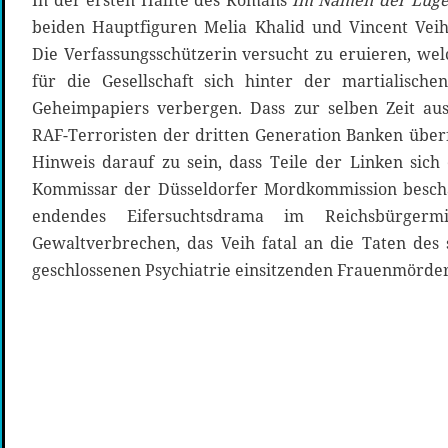
In der ersten Hälfte des Romans
Im Namen der Lüg
beiden Hauptfiguren Melia Khalid und Vincent Vei
Die Verfassungsschützerin versucht zu eruieren, wel
für die Gesellschaft sich hinter der martialische
Geheimpapiers verbergen. Dass zur selben Zeit a
RAF-Terroristen der dritten Generation Banken überf
Hinweis darauf zu sein, dass Teile der Linken sich 
Kommissar der Düsseldorfer Mordkommission beschäf
endendes Eifersuchtsdrama im Reichsbürgerm
Gewaltverbrechen, das Veih fatal an die Taten des 
geschlossenen Psychiatrie einsitzenden Frauenmörder