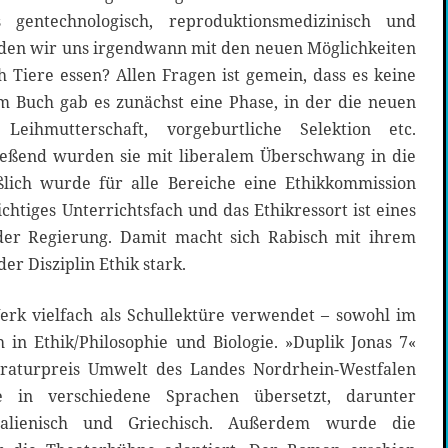
gentechnologisch, reproduktionsmedizinisch und
rden wir uns irgendwann mit den neuen Möglichkeiten
 Tiere essen? Allen Fragen ist gemein, dass es keine
Im Buch gab es zunächst eine Phase, in der die neuen
Leihmutterschaft, vorgeburtliche Selektion etc.
ießend wurden sie mit liberalem Überschwang in die
ßlich wurde für alle Bereiche eine Ethikkommission
wichtiges Unterrichtsfach und das Ethikressort ist eines
 der Regierung. Damit macht sich Rabisch mit ihrem
er Disziplin Ethik stark.
rk vielfach als Schullektüre verwendet – sowohl im
 in Ethik/Philosophie und Biologie. »Duplik Jonas 7«
raturpreis Umwelt des Landes Nordrhein-Westfalen
e in verschiedene Sprachen übersetzt, darunter
Italienisch und Griechisch. Außerdem wurde die