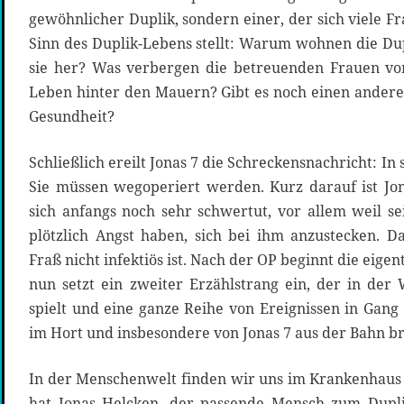
gewöhnlicher Duplik, sondern einer, der sich viele F
Sinn des Duplik-Lebens stellt: Warum wohnen die D
sie her? Was verbergen die betreuenden Frauen vor
Leben hinter den Mauern? Gibt es noch einen ander
Gesundheit?
Schließlich ereilt Jonas 7 die Schreckensnachricht: In 
Sie müssen wegoperiert werden. Kurz darauf ist Jon
sich anfangs noch sehr schwertut, vor allem weil s
plötzlich Angst haben, sich bei ihm anzustecken. D
Fraß nicht infektiös ist. Nach der OP beginnt die eigen
nun setzt ein zweiter Erzählstrang ein, der in der
spielt und eine ganze Reihe von Ereignissen in Gang
im Hort und insbesondere von Jonas 7 aus der Bahn br
In der Menschenwelt finden wir uns im Krankenhaus
hat Jonas Helcken, der passende Mensch zum Duplik