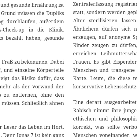
Zentralerfassung registri
el und gesunde Ernährung ist
statt, sondern werden gep
m Grund müssen die Dupliks
Alter sterilisieren las
ing durchlaufen, außerdem
Ähnlichem dürfen sich n
Check-up in die Klinik.
erzeugen, auf anonyme S
iks bezahlt haben, gesunde
Kinder zeugen zu dürfen
erreichen. Leihmuttersch
eit Fraß zu bekommen. Dabei
Frauen. Es gibt Eispende
f, und einzelne Körperteile
Menschen und transgene T
igt das Risiko dafür, dass
Karte. Leute, die diese t
 mehr als der Vorwand der
konservative Lebensschütz
ks zu entfernen, ohne den
Eine derart ausgearbeitete
 müssen. Schließlich ahnen
Rabisch nimmt ihre junge
ethischen und philosophi
r Leser das Leben im Hort.
korrekt, was sollte verb
 Denn Jonas 7 ist kein ganz
Menschen voneinander, wo 