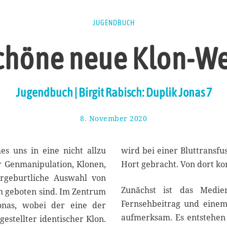
JUGENDBUCH
chöne neue Klon-We
Jugendbuch | Birgit Rabisch: Duplik Jonas 7
8. November 2020
1
3
.
N
es uns in eine nicht allzu
wird bei einer Bluttransf
o
r Genmanipulation, Klonen,
Hort gebracht. Von dort kom
v
orgeburtliche Auswahl von
e
Zunächst ist das Medie
m
ch geboten sind. Im Zentrum
b
Fernsehbeitrag und einem 
onas, wobei der eine der
e
aufmerksam. Es entstehen 
gestellter identischer Klon.
r