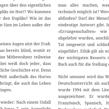
ragen über den eigentlichen
man alles machen, was 
upliks im Hort? Wo kommen
technisch möglich ist? We
 den Dupliks? Wie ist das
abfinden? Darf der Mensch
en Sinn im Leben außer der
eindeutige Antwort gibt. 
»Errungenschaften« wie 
abgelehnt wurden, anschl
seinen Augen sitzt der Fraß.
Tat umgesetzt und schlie
as bereits blind, womit er
eingeführt. Ethik gilt als 
eine Mitbewohner teilweise
der wichtigsten Ressorts
abei weiß doch jeder, dass
Buch auch für die Stellung d
tliche Geschichte erst. Denn
 Welt außerhalb des Hortes
Nicht umsonst wird das We
 bringt, die auch das Leben
Deutschunterricht als auch
ingen.
wurde 1994 mit dem Lite
ausgezeichnet. Er wurd
 wieder: Nach einem Unfall
Französisch, Spanisch, 
 Jonas 7, sein Augenlicht