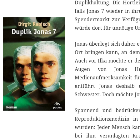
2
Duplikhaltung. Die Hortlei
0
falls Jonas 7 wieder in ih
2
Spendermarkt zur Verfügu
0
würde dort für unnötige U
Jonas überlegt sich daher 
Ort bringen kann, an dem 
Auch vor Ilka möchte er de
Augen von Jonas He
Medienaufmerksamkeit für
entführt Jonas deshalb
Schwester. Doch möchte Jon
Spannend und bedrücken
Reproduktionsmedizin in 
wurden: Jeder Mensch kan
bei ihm veranlagten Kr