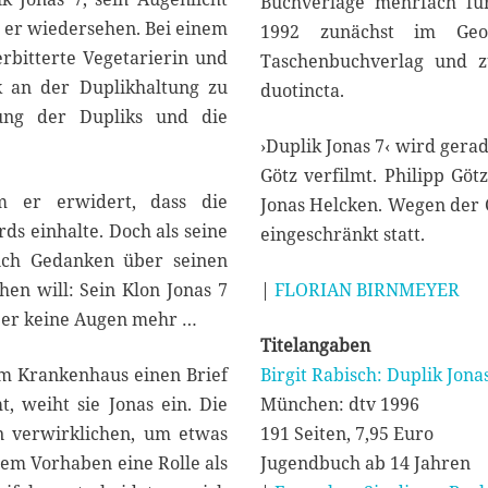
Buchverlage mehrfach fü
n er wiedersehen. Bei einem
1992 zunächst im Geo
rbitterte Vegetarierin und
Taschenbuchverlag und zu
ik an der Duplikhaltung zu
duotincta.
iung der Dupliks und die
›Duplik Jonas 7‹ wird ger
Götz verfilmt. Philipp Göt
m er erwidert, dass die
Jonas Helcken. Wegen der 
rds einhalte. Doch als seine
eingeschränkt statt.
lich Gedanken über seinen
en will: Sein Klon Jonas 7
|
FLORIAN BIRNMEYER
aber keine Augen mehr …
Titelangaben
em Krankenhaus einen Brief
Birgit Rabisch: Duplik Jona
, weiht sie Jonas ein. Die
München: dtv 1996
n verwirklichen, um etwas
191 Seiten, 7,95 Euro
sem Vorhaben eine Rolle als
Jugendbuch ab 14 Jahren