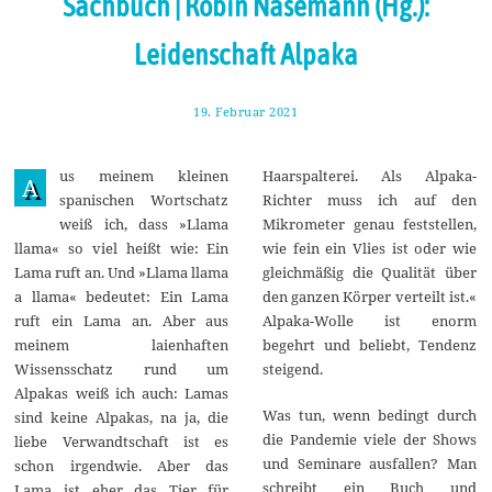
Sachbuch | Robin Näsemann (Hg.):
Leidenschaft Alpaka
19. Februar 2021
2
4
.
F
us meinem kleinen
Haarspalterei. Als Alpaka-
e
A
b
spanischen Wortschatz
Richter muss ich auf den
r
weiß ich, dass »Llama
Mikrometer genau feststellen,
u
a
llama« so viel heißt wie: Ein
wie fein ein Vlies ist oder wie
r
Lama ruft an. Und »Llama llama
gleichmäßig die Qualität über
2
0
a llama« bedeutet: Ein Lama
den ganzen Körper verteilt ist.«
2
ruft ein Lama an. Aber aus
Alpaka-Wolle ist enorm
1
meinem laienhaften
begehrt und beliebt, Tendenz
Wissensschatz rund um
steigend.
Alpakas weiß ich auch: Lamas
Was tun, wenn bedingt durch
sind keine Alpakas, na ja, die
die Pandemie viele der Shows
liebe Verwandtschaft ist es
und Seminare ausfallen? Man
schon irgendwie. Aber das
schreibt ein Buch und
Lama ist eher das Tier für