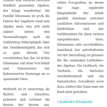
vielen Fotografien, an denen
friedlich grasenden Alpakas,
das Auge regelrecht
das klingt wunderbar! Die
hängenbleibt. Der Inhalt
Familie Näsemann ist groß, die
pendelt charmant zwischen
Palette der Angebote rund ums
sachlichen Informationen und
Alpaka auch, was sich nicht
Eindrücken und der
zuletzt neben den
Gefühlsebene für diese extrem
Veranstaltungen auch im
sympathischen Tiere.
Onlineshop widerspiegelt. Aber
Näsemanns sehr verständliche,
das Familienmitglied, das sich
manchmal fast unterhaltsame
so ganz diesem Tier
Art der Darstellung ist genauso
verschrieben hat, das ist Robin
für die »einfachen Liebhaber«
Näsemann, mit einer von Inhalt
der Alpakas. Ein Fachbuch, ein
und Präsentation her
Tierbuch, ein tierisches
liebenswerten Hommage an so
Geschichtenbuch und ein
spannende Tiere.
fantastisches Fotoalbum noch
dazu. Liebevoller kann man ein
Weltweit ist er unterwegs, als
Buch nicht gestalten.
Richter und Gutachter,
prämiert und zeichnet die
|
BARBARA WEGMANN
Besten der Besten aus.