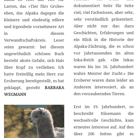
dokumentiert Seite für Seite
Lasten, das »Tier fürs Grobe«
viel, viel Fachwissen, aber sehr,
eben, das Alpaka dagegen die
sehr verständlich präsentiert.
kleinere und eindeutig edlere
Aber nicht nur das: dazu
und irgendwie vornehmere Art
Geschichten, Erfahrungen und
in diesem
ein Blick in die Historie der
Verwandtschaftskreis. Leser
Alpaka-Züchtung, die es schon
seien gewarnt: bei diesem
vor Jahrtausenden im alten
ungewöhnlich schönen Buch
Inka-Reich gab. »Die Inkas
besteht akute Gefahr, sich Hals
waren bis ins 16. Jahrhundert
über Kopf zu verlieben. Ich
wahre Meister der Zucht.« Die
hatte freiwillig mein Herz zur
Eroberer waren dann leider an
Eroberung bereitgestellt, es hat
Anderem interessiert, als an
geklappt, gesteht
BARBARA
den verzaubernden Tieren.
WEGMANN
Erst im 19. Jahrhundert, so
beschreibt Näsemann die
wechselvolle Geschichte, kam
erneutes Interesse auf. Auf den
über 200 Seiten gibt es