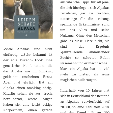
ausführliche Tipps für all jene,
die sich überlegen, sich Alpakas
zuzulegen, gar zu züchten,
Ratschläge für die Haltung,
spannende Erkenntnisse rund
um das Vlies und seine
Nutzung. Ohne den Menschen
gäbe es diese Tiere nicht, sie
sind das Ergebnis
»Viele Alpakas sind nicht
»Jahrtausende andauernder
einfarbig. …Sehr bekannt ist
Zucht« so schreibt Robin
der edle Tuxedo- Look. Eine
Näsemann und er macht schnell
genetische Kombination, die
klar: ein Alpaka hat so viel
das Alpaka wie im Smoking
mehr zu bieten, als seine
gekleidet erscheinen lässt.«
magischen Kulleraugen.
Aber mal ehrlich: Hat ein
Alpaka einen Smoking nötig?
Innerhalb von 10 Jahren hat
Knuffig sehen sie aus, frech,
sich in Deutschland der Bestand
bezaubernd, wache Augen
an Alpakas vervierfacht, auf
haben sie, eine leicht eckige
20.000, so eine Zahl von 2018,
Körperform, einen gerade
und der Trend hält an. 200