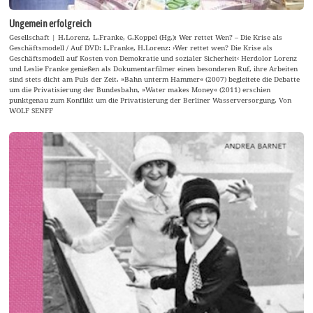
Ungemein erfolgreich
Gesellschaft | H.Lorenz, L.Franke, G.Koppel (Hg.): Wer rettet Wen? – Die Krise als
Geschäftsmodell / Auf DVD: L.Franke, H.Lorenz: ›Wer rettet wen? Die Krise als
Geschäftsmodell auf Kosten von Demokratie und sozialer Sicherheit‹ Herdolor Lorenz
und Leslie Franke genießen als Dokumentarfilmer einen besonderen Ruf, ihre Arbeiten
sind stets dicht am Puls der Zeit. »Bahn unterm Hammer« (2007) begleitete die Debatte
um die Privatisierung der Bundesbahn, »Water makes Money« (2011) erschien
punktgenau zum Konflikt um die Privatisierung der Berliner Wasserversorgung. Von
WOLF SENFF