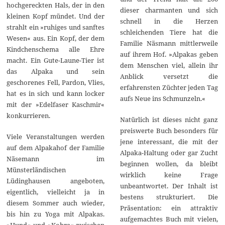
hochgereckten Hals, der in den
dieser charmanten und sich
kleinen Kopf mündet. Und der
schnell in die Herzen
strahlt ein »ruhiges und sanftes
schleichenden Tiere hat die
Wesen« aus. Ein Kopf, der dem
Familie Näsmann mittlerweile
Kindchenschema alle Ehre
auf ihrem Hof. »Alpakas geben
macht. Ein Gute-Laune-Tier ist
dem Menschen viel, allein ihr
das Alpaka und sein
Anblick versetzt die
geschorenes Fell, Pardon, Vlies,
erfahrensten Züchter jeden Tag
hat es in sich und kann locker
aufs Neue ins Schmunzeln.«
mit der »Edelfaser Kaschmir«
konkurrieren.
Natürlich ist dieses nicht ganz
preiswerte Buch besonders für
Viele Veranstaltungen werden
jene interessant, die mit der
auf dem Alpakahof der Familie
Alpaka-Haltung oder gar Zucht
Näsemann im
beginnen wollen, da bleibt
Münsterländischen
wirklich keine Frage
Lüdinghausen angeboten,
unbeantwortet. Der Inhalt ist
eigentlich, vielleicht ja in
bestens strukturiert. Die
diesem Sommer auch wieder,
Präsentation: ein attraktiv
bis hin zu Yoga mit Alpakas.
aufgemachtes Buch mit vielen,
»Hund« und »Kobra« zwischen