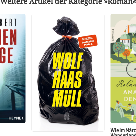
Weitere Artikel der Kategorie »Roman«
Wie im Märc
Wonderlan