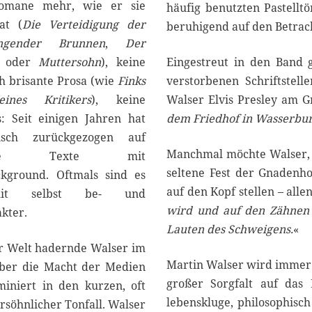
1
Romane mehr, wie er sie
häufig benutzten Pastellt
at (
Die Verteidigung der
beruhigend auf den Betrac
ngender Brunnen
,
Der
oder
Muttersohn
), keine
Eingestreut in den Band 
ich brisante Prosa (wie
Finks
verstorbenen Schriftstel
ines Kritikers
), keine
Walser Elvis Presley am G
: Seit einigen Jahren hat
dem Friedhof in Wasserbu
risch zurückgezogen auf
Manchmal möchte Walser, 
soziative Texte mit
seltene Fest der Gnadenho
ckground. Oftmals sind es
auf den Kopf stellen – all
 mit selbst be- und
wird und auf den Zähnen 
kter.
Lauten des Schweigens.
«
er Welt hadernde Walser im
Martin Walser wird immer 
über die Macht der Medien
großer Sorgfalt auf das 
iniert in den kurzen, oft
lebenskluge, philosophisc
söhnlicher Tonfall. Walser