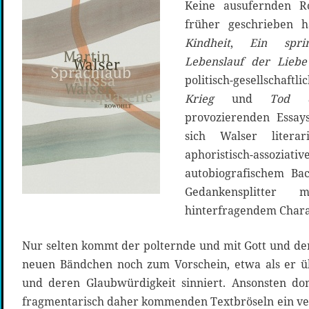
Keine ausufernden 
früher geschrieben h
Kindheit
,
Ein spri
Lebenslauf der Liebe
politisch-gesellschaftl
Krieg
und
Tod e
provozierenden Essays
sich Walser litera
aphoristisch-as
autobiografischem Ba
Gedankensplitter
hinterfragendem Chara
Nur selten kommt der polternde und mit Gott und d
neuen Bändchen noch zum Vorschein, etwa als er 
und deren Glaubwürdigkeit sinniert. Ansonsten dom
fragmentarisch daher kommenden Textbröseln ein ver