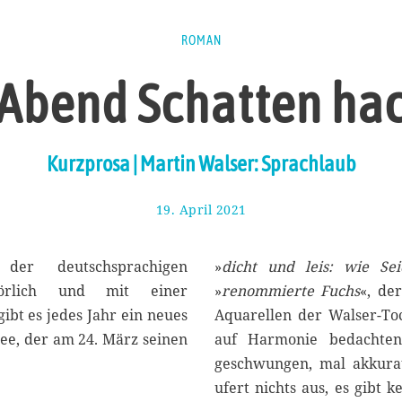
ROMAN
Abend Schatten ha
Kurzprosa | Martin Walser: Sprachlaub
19. April 2021
2
3
.
A
der deutschsprachigen
»
dicht und leis: wie Sei
p
fhörlich und mit einer
»
renommierte Fuchs
«, de
r
bt es jedes Jahr ein neues
Aquarellen der Walser-Toc
i
l
ee, der am 24. März seinen
auf Harmonie bedachten
2
geschwungen, mal akkurat
0
ufert nichts aus, es gibt 
2