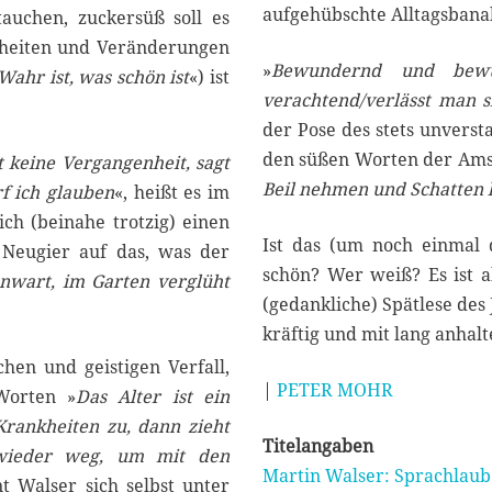
aufgehübschte Alltagsbanal
tauchen, zuckersüß soll es
nkheiten und Veränderungen
»
Bewundernd und bewu
Wahr ist, was schön ist
«) ist
verachtend/verlässt man s
der Pose des stets unvers
den süßen Worten der Amse
t keine Vergangenheit, sagt
Beil nehmen und Schatten
f ich glauben
«, heißt es im
ich (beinahe trotzig) einen
Ist das (um noch einmal d
 Neugier auf das, was der
schön? Wer weiß? Es ist a
nwart, im Garten verglüht
(gedankliche) Spätlese des
kräftig und mit lang anha
en und geistigen Verfall,
|
PETER MOHR
Worten »
Das Alter ist ein
Krankheiten zu, dann zieht
Titelangaben
 wieder weg, um mit den
Martin Walser: Sprachlaub 
 Walser sich selbst unter