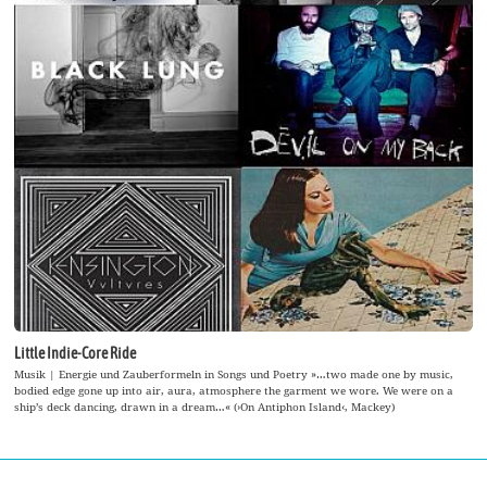
Little Indie-Core Ride
Musik | Energie und Zauberformeln in Songs und Poetry »…two made one by music,
bodied edge gone up into air, aura, atmosphere the garment we wore. We were on a
ship’s deck dancing, drawn in a dream…« (›On Antiphon Island‹, Mackey)