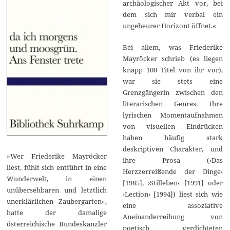
archäologischer Akt vor, bei
dem sich mir verbal ein
ungeheurer Horizont öffnet.«
Bei allem, was Friederike
Mayröcker schrieb (es liegen
knapp 100 Titel von ihr vor),
war sie stets eine
Grenzgängerin zwischen den
literarischen Genres. Ihre
lyrischen Momentaufnahmen
von visuellen Eindrücken
haben häufig stark
deskriptiven Charakter, und
»Wer Friederike Mayröcker
ihre Prosa (›Das
liest, fühlt sich entführt in eine
Herzzerreißende der Dinge‹
Wunderwelt, in einen
[1985], ›Stilleben‹ [1991] oder
unübersehbaren und letztlich
›Lection‹ [1994]) liest sich wie
unerklärlichen Zaubergarten«,
eine assoziative
hatte der damalige
Aneinanderreihung von
österreichische Bundeskanzler
poetisch verdichteten