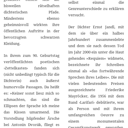
selbst einmal die
bisweilen rätselhaften
Genreunterschiede zu erklären
dichterischen Pfade.
versucht.
Mindestens ebenso
geheimnisvoll wirkten ihre
Der Dichter Ernst Jandl, mit
öffentlichen Auftritte in der
dem sie über ein halbes
bevorzugten schwarzen
Jahrhundert zusammenlebte
Kleidung.
und dem sie nach dessen Tod
im Jahr 2000 ein unter die Haut
In ihrem zum 90. Geburtstag
gehendes »Requiem« widmete,
veröffentlichten poetischen
bezeichnete ihr Schreiben
›Zettelkasten‹ fanden sich
einmal als »das fortwährende
(nicht unbedingt typisch für die
Sprechen ihres Leibes«. Die mit
Dichterin) auch äußerst
vielen bedeutenden Preisen
humorvolle Passagen. Da heißt
ausgezeichnete Friederike
es: »Keiner sonst liesz mich so
Mayröcker, die 1956 mit dem
schmachten, das sind die
Band ›Larifari‹ debütierte, war
Ellipsen der Sprache ich meine
als Person und mit ihrem
das Kissen umarmend. Die
umfangreichen Oeuvre zu
Vorstellung hüpfender Ärsche
einem monumentalen
bei Antonin Dvorák, fliegt es
Gesamtkunstwerk geworden.