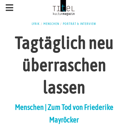
LYRIK
/
MENSCHEN
/
PORTRÄT & INTERVIEW
Tagtäglich neu
überraschen
lassen
Menschen | Zum Tod von Friederike
Mayröcker