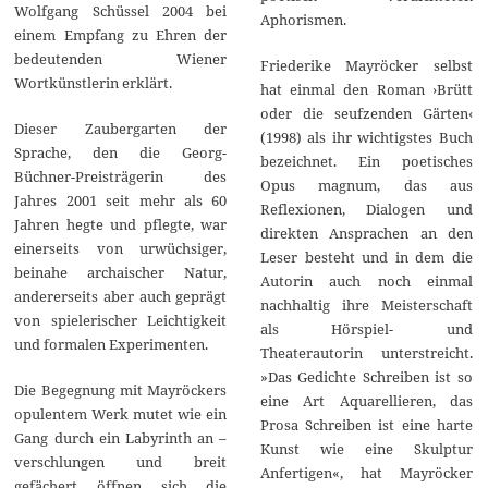
Wolfgang Schüssel 2004 bei
Aphorismen.
einem Empfang zu Ehren der
bedeutenden Wiener
Friederike Mayröcker selbst
Wortkünstlerin erklärt.
hat einmal den Roman ›Brütt
oder die seufzenden Gärten‹
Dieser Zaubergarten der
(1998) als ihr wichtigstes Buch
Sprache, den die Georg-
bezeichnet. Ein poetisches
Büchner-Preisträgerin des
Opus magnum, das aus
Jahres 2001 seit mehr als 60
Reflexionen, Dialogen und
Jahren hegte und pflegte, war
direkten Ansprachen an den
einerseits von urwüchsiger,
Leser besteht und in dem die
beinahe archaischer Natur,
Autorin auch noch einmal
andererseits aber auch geprägt
nachhaltig ihre Meisterschaft
von spielerischer Leichtigkeit
als Hörspiel- und
und formalen Experimenten.
Theaterautorin unterstreicht.
»Das Gedichte Schreiben ist so
Die Begegnung mit Mayröckers
eine Art Aquarellieren, das
opulentem Werk mutet wie ein
Prosa Schreiben ist eine harte
Gang durch ein Labyrinth an –
Kunst wie eine Skulptur
verschlungen und breit
Anfertigen«, hat Mayröcker
gefächert öffnen sich die