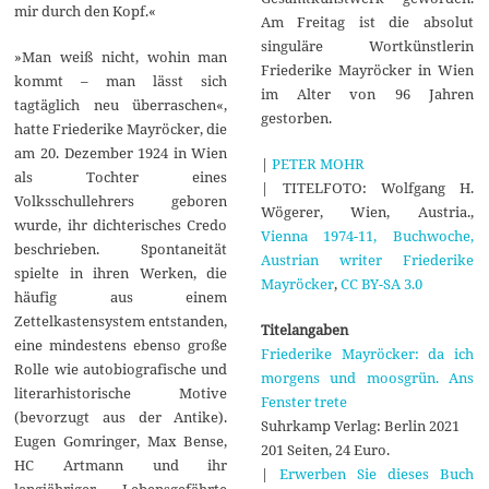
mir durch den Kopf.«
Am Freitag ist die absolut
singuläre Wortkünstlerin
»Man weiß nicht, wohin man
Friederike Mayröcker in Wien
kommt – man lässt sich
im Alter von 96 Jahren
tagtäglich neu überraschen«,
gestorben.
hatte Friederike Mayröcker, die
am 20. Dezember 1924 in Wien
|
PETER MOHR
als Tochter eines
| TITELFOTO: Wolfgang H.
Volksschullehrers geboren
Wögerer, Wien, Austria.,
wurde, ihr dichterisches Credo
Vienna 1974-11, Buchwoche,
beschrieben. Spontaneität
Austrian writer Friederike
spielte in ihren Werken, die
Mayröcker
,
CC BY-SA 3.0
häufig aus einem
Zettelkastensystem entstanden,
Titelangaben
eine mindestens ebenso große
Friederike Mayröcker: da ich
Rolle wie autobiografische und
morgens und moosgrün. Ans
literarhistorische Motive
Fenster trete
(bevorzugt aus der Antike).
Suhrkamp Verlag: Berlin 2021
Eugen Gomringer, Max Bense,
201 Seiten, 24 Euro.
HC Artmann und ihr
|
Erwerben Sie dieses Buch