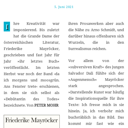
5. Juni 2021
3
0
.
J
hre Kreativität war
ihren Prosawerken aber auch
a
I
n
imponierend. Bis zuletzt
die Nähe zu Arno Schmidt, und
u
hat die Grande Dame der
darüber hinaus offenbaren sich
a
r
österreichischen Literatur,
Wurzeln, die in den
2
Friederike Mayröcker,
Surrealismus reichen.
0
2
geschrieben und fast Jahr für
2
Vor allem von der
Jahr »ihr letztes Buch«
»subversiven Kraft« des jungen
veröffentlicht. Im letzten
Salvador Dali fühlte sich der
Herbst war noch der Band ›da
»Augenmensch« Mayröcker
ich morgens und moosgrün.
stark angesprochen.
Ans Fenster trete‹ erschienen,
»Darstellende Kunst war häufig
in dem sie sich selbst als
die Inspirationsquelle für ihre
»Debütantin des Todes«
Texte: Ich fresse mich in sie
bezeichnete. Von
PETER MOHR
hinein. Ja, ich verbohr mich
buchstäblich in das Bild. Das
kommt mir fast wie ein