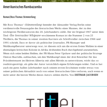
Amerikanisches Rambazamba
Roman | Ross Thomas: Stimmenfang
Mit Ross Thomas‘ ›
Stimmenfang‹
beendet der Alexander Verlag Berlin seine
verdienstvolle Neuausgabe des literarischen Werks eines Mannes, der zu den
wichtigsten Thrillerautoren des 20. Jahrhunderts zählt. Der im Original 1967 unter dem
Titel ›
The Seersucker Whipsaw‹
erschienene Roman ist die Nummer 2 von 25
Thrillern, die Thomas in seiner zweiten Karriere als Schriftsteller zwischen 1966 und
1991 schrieb. Dass er davor als politischer Journalist, PR-Manager und
Wahlkampfberater unterwegs war, ist diesem sich um die ersten freien Wahlen in einer
ehemaligen britischen Kolonie in Afrika drehenden Buch durchgehend anzumerken.
Wenn sich seine beiden Helden, der PR-Mann Peter Upshaw und der politische Stratege
Clinton Shartelle, aufmachen, um den Wahlkampf eines der drei Bewerber für das
Präsidentenamt im fiktiven Albertia mit allen Mitteln zu unterstützen, wirkt das so
realitätsgesättigt, als gäbe der Autor tatsächlich eigene Erfahrungen wider. Und es hat
auch ein gutes halbes Jahrhundert nach seinem ersten Erscheinen weder etwas von
seiner politischen Aktualität noch von seiner literarischen Güte verloren, auch wenn es
nicht unter die besten Werke dieses Autors zählen dürfte. Von
DIETMAR JACOBSEN