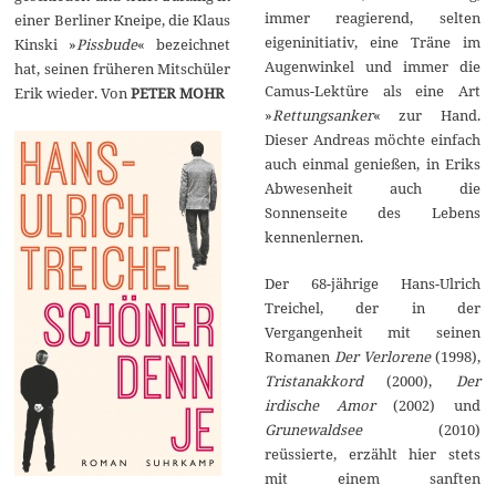
immer reagierend, selten
einer Berliner Kneipe, die Klaus
eigeninitiativ, eine Träne im
Kinski »
Pissbude
« bezeichnet
Augenwinkel und immer die
hat, seinen früheren Mitschüler
Camus-Lektüre als eine Art
Erik wieder. Von
PETER MOHR
»
Rettungsanker
« zur Hand.
Dieser Andreas möchte einfach
auch einmal genießen, in Eriks
Abwesenheit auch die
Sonnenseite des Lebens
kennenlernen.
Der 68-jährige Hans-Ulrich
Treichel, der in der
Vergangenheit mit seinen
Romanen
Der Verlorene
(1998),
Tristanakkord
(2000),
Der
irdische Amor
(2002) und
Grunewaldsee
(2010)
reüssierte, erzählt hier stets
mit einem sanften