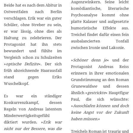
Augenzwinkern. Seine leicht
Beide hat es nach dem Abitur in
komödiantische, literarische
Ostwestfalen nach Berlin
Psychoanalyse kommt ohne
verschlagen. Erik war ein guter
platte Kalauer und aufgesetzte
Schüler, ohne Streber zu sein,
humoristische Effekte aus.
er war lässig, ohne dies als
Treichel findet dafür einen fein
Haltung zu zelebrieren. Der
ausbalancierten Tonfall
Protagonist hat ihn stets
zwischen Ironie und Lakonie.
bewundert und fühlte im
Vergleich schon zu Schulzeiten
»
Schöner denn je
« und der
»
optische Defizite
«. Der sich
Protagonist Andreas Reiss
früh abzeichnende Haarausfall
erinnern in ihrer emotionalen
stand gegen Eriks
Grundstimmung an den Roman
Wuschelkopf.
Grunewaldsee
und dessen
ähnlich »
gestrickte
« Hauptfigur
Es war ein ständiger
Paul, die sich wünschte:
Konkurrenzkampf, dessen
»
Ausschlafen können und doch
Regeln von Andreas latentem
keine Angst vor der Zukunft
Minderwertigkeitsgefühl
haben müssen.
«
diktiert wurden. »
Erik war
nicht nur der Bessere, was die
Treichels Roman ist traurig und