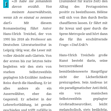
»
ch habe nie jemandem
(zumindest für kurze Zeit) den
e
I
p
davon erzählt. Von
Alltag des Protagonisten
t
meinem Auserwähltsein,
positiv zu beeinflussen. Hélène
e
m
wenn ich es einmal so nennen
will sich von ihm durch Berlin
b
darf.
« Mit diesem
chauffieren lassen. Er fährt mit
e
r
Romaneinstieg führt Autor
ihr kreuz und quer durch die
2
Hans-Ulrich Treichel, der von
Spree-Metropole und hört dann
0
2
1995 bis 2018 als Professor am
die für ihn erschütternde
1
Deutschen Literaturinstitut in
Frage: »
Und Erik?
«
Leipzig tätig war, die Leser mit
Hans-Ulrich Treichels große
voller Absicht aufs Glatteis. Von
Kunst besteht darin, seine
der ersten bis zur letzten Seite
herzzerreißend
begleiten wir den stets von
bemitleidenswerte Hauptfigur
starken Selbstzweifeln
nicht der Lächerlichkeit
geplagten Ich-Erzähler Andreas
preiszugeben. Sein Andreas ist
Reiss durch die Handlung. Er ist
ein paradigmatischer Anti-Held,
alles andere als ein
ein von manischen
Auserwählter, eher das
Selbstzweifeln geplagter
Gegenteil. Er arbeitet in der
Großstadtneurotiker, leicht
Lehrerfortbildung, ist gerade
melancholisch, stets bedächtig,
geschieden und trifft zufällig in