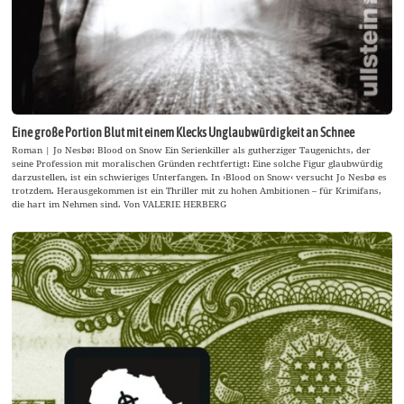
Eine große Portion Blut mit einem Klecks Unglaubwürdigkeit an Schnee
Roman | Jo Nesbø: Blood on Snow Ein Serienkiller als gutherziger Taugenichts, der
seine Profession mit moralischen Gründen rechtfertigt: Eine solche Figur glaubwürdig
darzustellen, ist ein schwieriges Unterfangen. In ›Blood on Snow‹ versucht Jo Nesbø es
trotzdem. Herausgekommen ist ein Thriller mit zu hohen Ambitionen – für Krimifans,
die hart im Nehmen sind. Von VALERIE HERBERG