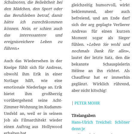
Schulnoten, die Beliebtheit bei
gleichzeitig humorvoll, wirkt
den Mädchen, den Sport oder
beklemmend, aber auch
das Berufsleben betraf, damit
befreiend, und am Ende darf
hätte ich zurechtkommen
sich der arg geplagte Verlierer
können. Nein, er schien auch
Andreas für einen kurzen
das interessantere und
Moment sogar als Sieger
ereignisreichere Leben zu
fühlen. »
Leben Sie wohl und
führen.
«
nochmals Dank für alles
«,
lautet der letzte Satz, den die
Auch das Wiedersehen in der
bekannte Schauspielerin
Kneipe fühlt sich für Andreas,
Hélène an ihn richtet. Als
obwohl ihm Erik in einer
Chauffeur hat er immerhin
Notlage hilft, wie eine
geglänzt. Wirklich rührend,
emotionale Niederlage an. Erik
aber nicht kitschig!
bietet ihm großherzig
vorübergehend seine Acht-
|
PETER MOHR
Zimmer-Wohnung im Kudamm-
Umfeld an, weil er in seinem
Titelangaben
Job als Filmarchitekt wieder
Hans-Ulrich Treichel: Schöner
einen Auftrag aus Hollywood
denn je
erhalten hat.