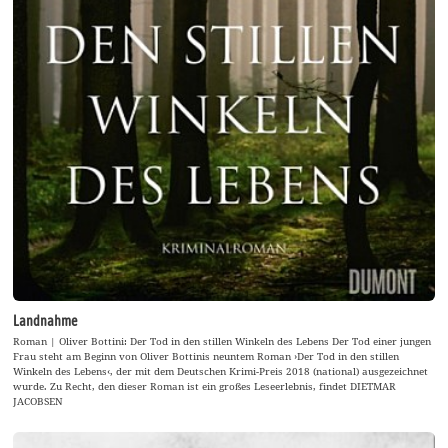
Landnahme
Roman | Oliver Bottini: Der Tod in den stillen Winkeln des Lebens Der Tod einer jungen
Frau steht am Beginn von Oliver Bottinis neuntem Roman ›Der Tod in den stillen
Winkeln des Lebens‹, der mit dem Deutschen Krimi-Preis 2018 (national) ausgezeichnet
wurde. Zu Recht, den dieser Roman ist ein großes Leseerlebnis, findet DIETMAR
JACOBSEN