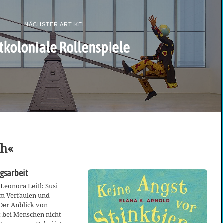
NÄCHSTER ARTIKEL
tkoloniale Rollenspiele
ch«
gsarbeit
Leonora Leitl: Susi
m Verfaulen und
er Anblick von
t bei Menschen nicht