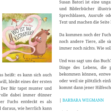
r
Susan Batori ist eine unga
2
und Bilderbücher illustri
0
Sprechblasen, Ausrufe 
2
1
Text und machen die Seite 
Da kommen noch der Fuchs
noch andere Tiere, alle s
immer noch nichts. Wie sol
Und was sagt uns das Buch
Dinge des Lebens, die 
bekommen können, entweder
das heißt: es kann sich auch
oder weil sie plötzlich ei
ll, bleibt eines der ersten
kommt dann jener Hilfeschr
n. Der Bär tapst munter und
errolle dabei immer dünner
|
BARBARA WEGMANN
er Fuchs entdeckt es als
 daraus, wie herrlich kann