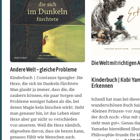
Die Welt mit richtigen
Andere Welt – gleiche Probleme
Kinderbuch | Constanze Spengler: Die
Kinderbuch | Kobi Ya
Hexe, die sich im Dunkeln fürchtete
Erkennen
Man glaubt ja immer, dass die, die
zaubern können, ein paar Sorgen und
Schnell hat man bei dies
Probleme weniger haben als die, bei
wunderschönen Buch Sai
denen Magie kein bisschen wirkt. Sieht
›Kleinen Prinzen‹ vor Aug
man genauer hin, ist das Leben einer
der doch noch: »Nur mit
Hexe aber gar nicht so verschieden
sieht man gut«. Genau da
von unserem. Weil die Hexe nämlich,
Yamadas hinreißend illus
abgesehen davon, dass sie hexen kann,
Philosophie-Stunde für k
genauso fühlt wie Menschen auch.