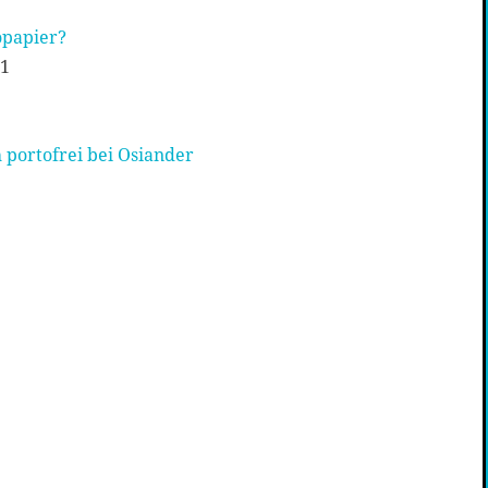
opapier?
21
 portofrei bei Osiander