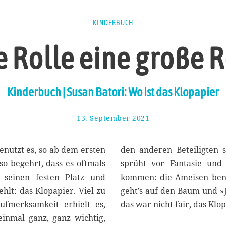
KINDERBUCH
 Rolle eine große Ro
Kinderbuch | Susan Batori: Wo ist das Klopapier
13. September 2021
2
1
.
S
benutzt es, so ab dem ersten
den anderen Beteiligten 
e
o begehrt, dass es oftmals
sprüht vor Fantasie und
p
 seinen festen Platz und
kommen: die Ameisen benut
t
e
lt: das Klopapier. Viel zu
geht’s auf den Baum und »
m
ufmerksamkeit erhielt es,
das war nicht fair, das Klo
b
inmal ganz, ganz wichtig,
e