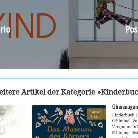
rio
Pos
itere Artikel der Kategorie »Kinderbu
Überzeugun
Kinderbuch | 
Schimmel. Vo
Vergammeln D
Schimmel lös