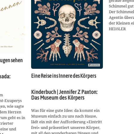
gerade Begeis
Schimmel gut 
Der Schimmel 
Agentin über
der Kleinen 
HEIẞLER
 Augen sehen
Eine Reise ins Innere des Körpers
mada:
Kinderbuch | Jennifer Z Paxton:
em
Das Museum des Körpers
nt-Exuperys
en, wie sagte
Was für eine gute Idee: da kommt ein
 dem Herzen
Museum einfach zu uns nach Hause,
rum geht es in
lädt ein mit der Aufforderung »Eintritt
trierter
frei« und präsentiert unseren Körper,
leine und
mit all den wunderbaren Dingen und