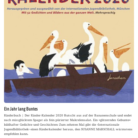
Ein Jahr lang Buntes
Kinderbuch | Der Kinder-Kalender 2020 Rutscht aus auf der Bananenschale und endet
nach missglücktem Spagat als fein pürierter Makrelensalat. Ein »glitzerndes Gebunte«
bildhafter Gedichte und Geschichten: Zum zehnten Mal gibt die ›Internationale
Jugendbibliothek‹ einen Kinderkalender heraus, den SUSANNE MARSCHALL wärmstens
empfehlen kann.