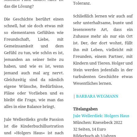
Toleranz.
das die Lösung?
Schließlich lernen wir auch auf
Die Geschichte berührt einen
sehr unterhaltsame, bunte und
schnell, hat sie doch etwas mit
lesenswerte Art, dass ein
so elementaren Gefühlen wie
Zuhause mehr als nur ein Ort
Freundschaft, Liebe, mit
ist. Der, der dort wohnt, füllt
Gemeinsamkeit und dem
ihn mit Leben, vielleicht mit
Gefühl zu tun, wie schön es ist,
Freunden, einem Partner, mit
jemanden an seiner Seite zu
Kindern und Tieren. Holger und
haben, und wie es ist, wenn
Stein werden jedenfalls in der
jemand auch mal arg nervt.
turbulenten Geschichte etwas
Gleichzeitig sind da nämlich
Wesentliches lernen.
eigene Wünsche, Bedürfnisse,
Pläne oder Vorlieben und es
|
BARBARA WEGMANN
bleibt die Frage, wie man das
alles in eine Balance bringt.
Titelangaben
Jule Wellerdiek: Holgers Haus
Jule Wellerdieks große Passion
München: Knesebeck 2022
ist die Kinderbuchillustration
32 Seiten, 14 Euro
und »Holgers Haus« ist nach
Bilderbuch ab 3 Jahren