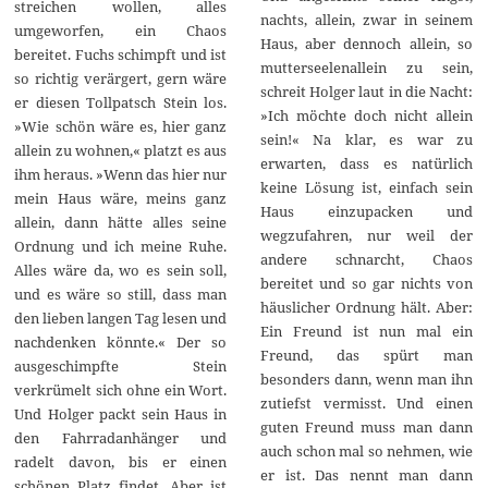
streichen wollen, alles
nachts, allein, zwar in seinem
umgeworfen, ein Chaos
Haus, aber dennoch allein, so
bereitet. Fuchs schimpft und ist
mutterseelenallein zu sein,
so richtig verärgert, gern wäre
schreit Holger laut in die Nacht:
er diesen Tollpatsch Stein los.
»Ich möchte doch nicht allein
»Wie schön wäre es, hier ganz
sein!« Na klar, es war zu
allein zu wohnen,« platzt es aus
erwarten, dass es natürlich
ihm heraus. »Wenn das hier nur
keine Lösung ist, einfach sein
mein Haus wäre, meins ganz
Haus einzupacken und
allein, dann hätte alles seine
wegzufahren, nur weil der
Ordnung und ich meine Ruhe.
andere schnarcht, Chaos
Alles wäre da, wo es sein soll,
bereitet und so gar nichts von
und es wäre so still, dass man
häuslicher Ordnung hält. Aber:
den lieben langen Tag lesen und
Ein Freund ist nun mal ein
nachdenken könnte.« Der so
Freund, das spürt man
ausgeschimpfte Stein
besonders dann, wenn man ihn
verkrümelt sich ohne ein Wort.
zutiefst vermisst. Und einen
Und Holger packt sein Haus in
guten Freund muss man dann
den Fahrradanhänger und
auch schon mal so nehmen, wie
radelt davon, bis er einen
er ist. Das nennt man dann
schönen Platz findet. Aber ist