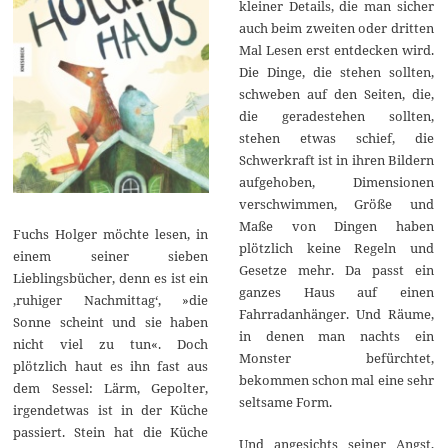
kleiner Details, die man sicher
auch beim zweiten oder dritten
Mal Lesen erst entdecken wird.
Die Dinge, die stehen sollten,
schweben auf den Seiten, die,
die geradestehen sollten,
stehen etwas schief, die
Schwerkraft ist in ihren Bildern
aufgehoben, Dimensionen
verschwimmen, Größe und
Maße von Dingen haben
Fuchs Holger möchte lesen, in
plötzlich keine Regeln und
einem seiner sieben
Gesetze mehr. Da passt ein
Lieblingsbücher, denn es ist ein
ganzes Haus auf einen
‚ruhiger Nachmittag‘, »die
Fahrradanhänger. Und Räume,
Sonne scheint und sie haben
in denen man nachts ein
nicht viel zu tun«. Doch
Monster befürchtet,
plötzlich haut es ihn fast aus
bekommen schon mal eine sehr
dem Sessel: Lärm, Gepolter,
seltsame Form.
irgendetwas ist in der Küche
passiert. Stein hat die Küche
Und angesichts seiner Angst,