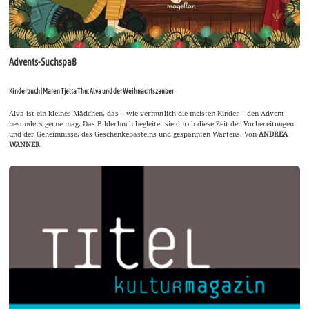
Advents-Suchspaß
Kinderbuch | Maren Tjelta Thu: Alva und der Weihnachtszauber
Alva ist ein kleines Mädchen, das – wie vermutlich die meisten Kinder – den Advent
besonders gerne mag. Das Bilderbuch begleitet sie durch diese Zeit der Vorbereitungen
und der Geheimnisse, des Geschenkebastelns und gespannten Wartens. Von
ANDREA
WANNER