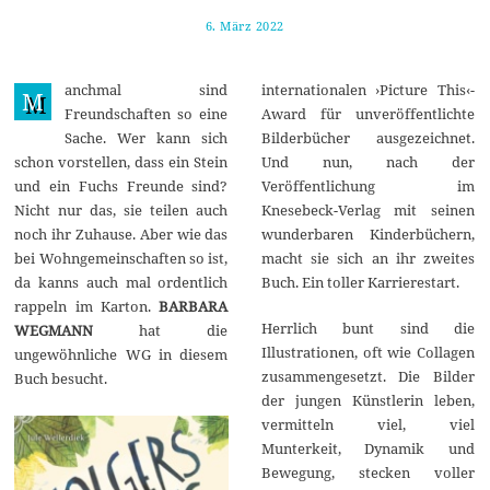
6. März 2022
1
1
.
M
anchmal sind
internationalen ›Picture This‹-
ä
M
r
Freundschaften so eine
Award für unveröffentlichte
z
Sache. Wer kann sich
Bilderbücher ausgezeichnet.
2
0
schon vorstellen, dass ein Stein
Und nun, nach der
2
und ein Fuchs Freunde sind?
Veröffentlichung im
2
Nicht nur das, sie teilen auch
Knesebeck-Verlag mit seinen
noch ihr Zuhause. Aber wie das
wunderbaren Kinderbüchern,
bei Wohngemeinschaften so ist,
macht sie sich an ihr zweites
da kanns auch mal ordentlich
Buch. Ein toller Karrierestart.
rappeln im Karton.
BARBARA
Herrlich bunt sind die
WEGMANN
hat die
Illustrationen, oft wie Collagen
ungewöhnliche WG in diesem
zusammengesetzt. Die Bilder
Buch besucht.
der jungen Künstlerin leben,
vermitteln viel, viel
Munterkeit, Dynamik und
Bewegung, stecken voller