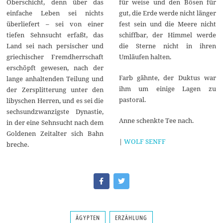
Oberschicht, denn über das
für weise und den Bösen für
einfache Leben sei nichts
gut, die Erde werde nicht länger
überliefert – sei von einer
fest sein und die Meere nicht
tiefen Sehnsucht erfaßt, das
schiffbar, der Himmel werde
Land sei nach persischer und
die Sterne nicht in ihren
griechischer Fremdherrschaft
Umläufen halten.
erschöpft gewesen, nach der
Farb gähnte, der Duktus war
lange anhaltenden Teilung und
ihm um einige Lagen zu
der Zersplitterung unter den
pastoral.
libyschen Herren, und es sei die
sechsundzwanzigste Dynastie,
Anne schenkte Tee nach.
in der eine Sehnsucht nach dem
Goldenen Zeitalter sich Bahn
|
WOLF SENFF
breche.
ÄGYPTEN
ERZÄHLUNG