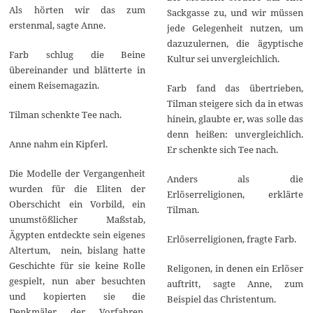
Als hörten wir das zum
Sackgasse zu, und wir müssen
erstenmal, sagte Anne.
jede Gelegenheit nutzen, um
dazuzulernen, die ägyptische
Farb schlug die Beine
Kultur sei unvergleichlich.
übereinander und blätterte in
einem Reisemagazin.
Farb fand das übertrieben,
Tilman steigere sich da in etwas
Tilman schenkte Tee nach.
hinein, glaubte er, was solle das
denn heißen: unvergleichlich.
Anne nahm ein Kipferl.
Er schenkte sich Tee nach.
Die Modelle der Vergangenheit
Anders als die
wurden für die Eliten der
Erlöserreligionen, erklärte
Oberschicht ein Vorbild, ein
Tilman.
unumstößlicher Maßstab,
Ägypten entdeckte sein eigenes
Erlöserreligionen, fragte Farb.
Altertum, nein, bislang hatte
Geschichte für sie keine Rolle
Religonen, in denen ein Erlöser
gespielt, nun aber besuchten
auftritt, sagte Anne, zum
und kopierten sie die
Beispiel das Christentum.
Denkmäler der Vorfahren,