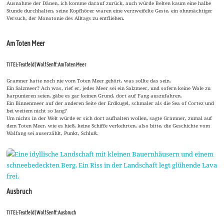
Ausnahme der Dänen, ich komme darauf zurück, auch würde Belten kaum eine halbe
Stunde durchhalten, seine Kopfhörer waren eine verzweifelte Geste, ein ohnmächtiger
Versuch, der Monotonie des Alltags zu entfliehen.
Am Toten Meer
TITEL-Textfeld | Wolf Senff: Am Toten Meer
Gramner hatte noch nie vom Toten Meer gehört, was sollte das sein.
Ein Salzmeer? Ach was, rief er, jedes Meer sei ein Salzmeer, und sofern keine Wale zu
harpunieren seien, gäbe es gar keinen Grund, dort auf Fang auszufahren.
Ein Binnenmeer auf der anderen Seite der Erdkugel, schmaler als die Sea of Cortez und
bei weitem nicht so lang?
Um nichts in der Welt würde er sich dort aufhalten wollen, sagte Gramner, zumal auf
dem Toten Meer, wie es hieß, keine Schiffe verkehrten, also bitte, die Geschichte vom
Walfang sei auserzählt, Punkt, Schluß.
Ausbruch
TITEL-Textfeld | Wolf Senff: Ausbruch