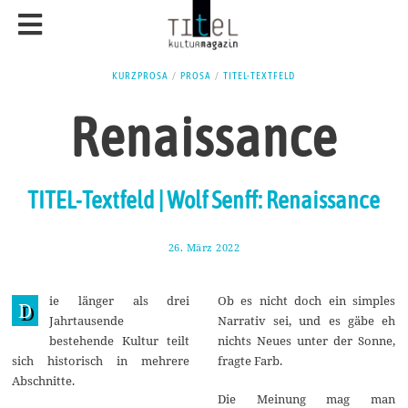
KURZPROSA
/
PROSA
/
TITEL-TEXTFELD
Renaissance
TITEL-Textfeld | Wolf Senff: Renaissance
26. März 2022
1
.
A
p
ie länger als drei
Ob es nicht doch ein simples
r
D
i
Jahrtausende
Narrativ sei, und es gäbe eh
l
bestehende Kultur teilt
nichts Neues unter der Sonne,
2
0
sich historisch in mehrere
fragte Farb.
2
Abschnitte.
2
Die Meinung mag man