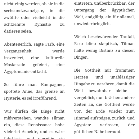
eintreten, unüberbrückbar, der
nicht einig werden, ob sie in die
Untergang der ägyptischen
sechsundzwanzigste, in die
Welt, endgültig, ein für allemal,
zwölfte oder vielleicht in die
unwiederbringlich.
achtzehnte Dynastie zu
datieren seien.
Welch beschwörender Tonfall,
Farb blieb skeptisch, Tilman
Abenteuerlich, sagte Farb, eine
halte wenig Distanz zu diesen
Vergangenheit werde
Dingen.
inszeniert, eine kulturelle
Maskerade gefeiert, eine
Die Gottheit mit frommem
Ägyptomanie entfacht.
Herzen und unablässiger
Hingabe zu verehren, damit die
So führe man Kampagnen,
Welt bewohnbar bleibe –
spottete Anne, das grenze an
vergeblich, nun brächen andere
Hysterie, es sei irreführend.
Zeiten an, die Gottheit werde
Wir dürfen die Dinge nicht
von der Erde wieder zum
mißverstehen, wandte Tilman
Himmel aufsteigen, zurück, und
ein, diese Renaissance habe
Ägypten: verlassen, der
vielerlei Aspekte, und es wäre
göttlichen Nähe beraubt.
fahrlässig und einseitig, sie