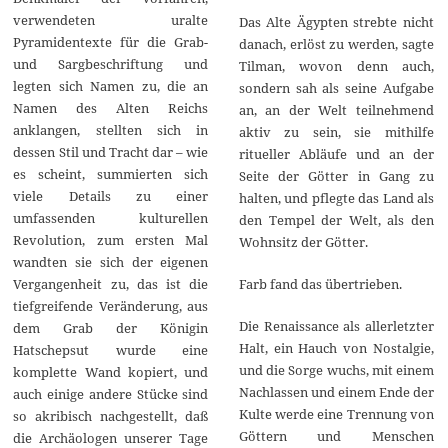
verwendeten uralte
Das Alte Ägypten strebte nicht
Pyramidentexte für die Grab-
danach, erlöst zu werden, sagte
und Sargbeschriftung und
Tilman, wovon denn auch,
legten sich Namen zu, die an
sondern sah als seine Aufgabe
Namen des Alten Reichs
an, an der Welt teilnehmend
anklangen, stellten sich in
aktiv zu sein, sie mithilfe
dessen Stil und Tracht dar – wie
ritueller Abläufe und an der
es scheint, summierten sich
Seite der Götter in Gang zu
viele Details zu einer
halten, und pflegte das Land als
umfassenden kulturellen
den Tempel der Welt, als den
Revolution, zum ersten Mal
Wohnsitz der Götter.
wandten sie sich der eigenen
Vergangenheit zu, das ist die
Farb fand das übertrieben.
tiefgreifende Veränderung, aus
Die Renaissance als allerletzter
dem Grab der Königin
Halt, ein Hauch von Nostalgie,
Hatschepsut wurde eine
und die Sorge wuchs, mit einem
komplette Wand kopiert, und
Nachlassen und einem Ende der
auch einige andere Stücke sind
Kulte werde eine Trennung von
so akribisch nachgestellt, daß
Göttern und Menschen
die Archäologen unserer Tage