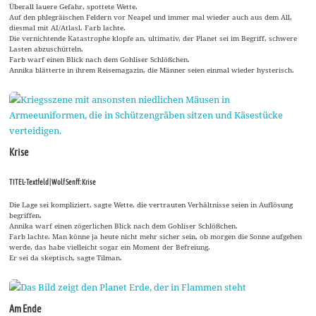
Überall lauere Gefahr, spottete Wette.
Auf den phlegräischen Feldern vor Neapel und immer mal wieder auch aus dem All,
diesmal mit AI/Atlasl. Farb lachte.
Die vernichtende Katastrophe klopfe an, ultimativ, der Planet sei im Begriff, schwere
Lasten abzuschütteln.
Farb warf einen Blick nach dem Gohliser Schlößchen.
Annika blätterte in ihrem Reisemagazin, die Männer seien einmal wieder hysterisch.
Krise
TITEL-Textfeld | Wolf Senff: Krise
Die Lage sei kompliziert, sagte Wette, die vertrauten Verhältnisse seien in Auflösung
begriffen.
Annika warf einen zögerlichen Blick nach dem Gohliser Schlößchen.
Farb lachte. Man könne ja heute nicht mehr sicher sein, ob morgen die Sonne aufgehen
werde, das habe vielleicht sogar ein Moment der Befreiung.
Er sei da skeptisch, sagte Tilman.
Am Ende