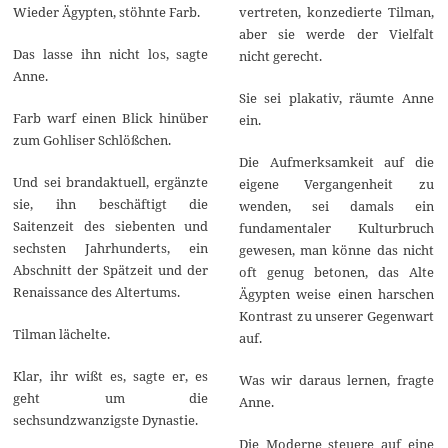
Wieder Ägypten, stöhnte Farb.
vertreten, konzedierte Tilman,
aber sie werde der Vielfalt
Das lasse ihn nicht los, sagte
nicht gerecht.
Anne.
Sie sei plakativ, räumte Anne
Farb warf einen Blick hinüber
ein.
zum Gohliser Schlößchen.
Die Aufmerksamkeit auf die
Und sei brandaktuell, ergänzte
eigene Vergangenheit zu
sie, ihn beschäftigt die
wenden, sei damals ein
Saitenzeit des siebenten und
fundamentaler Kulturbruch
sechsten Jahrhunderts, ein
gewesen, man könne das nicht
Abschnitt der Spätzeit und der
oft genug betonen, das Alte
Renaissance des Altertums.
Ägypten weise einen harschen
Kontrast zu unserer Gegenwart
Tilman lächelte.
auf.
Klar, ihr wißt es, sagte er, es
Was wir daraus lernen, fragte
geht um die
Anne.
sechsundzwanzigste Dynastie.
Die Moderne steuere auf eine