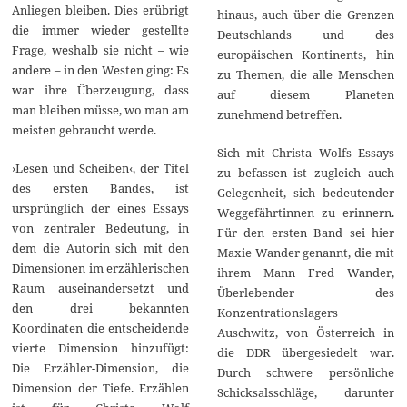
Anliegen bleiben. Dies erübrigt
hinaus, auch über die Grenzen
die immer wieder gestellte
Deutschlands und des
Frage, weshalb sie nicht – wie
europäischen Kontinents, hin
andere – in den Westen ging: Es
zu Themen, die alle Menschen
war ihre Überzeugung, dass
auf diesem Planeten
man bleiben müsse, wo man am
zunehmend betreffen.
meisten gebraucht werde.
Sich mit Christa Wolfs Essays
›Lesen und Scheiben‹, der Titel
zu befassen ist zugleich auch
des ersten Bandes, ist
Gelegenheit, sich bedeutender
ursprünglich der eines Essays
Weggefährtinnen zu erinnern.
von zentraler Bedeutung, in
Für den ersten Band sei hier
dem die Autorin sich mit den
Maxie Wander genannt, die mit
Dimensionen im erzählerischen
ihrem Mann Fred Wander,
Raum auseinandersetzt und
Überlebender des
den drei bekannten
Konzentrationslagers
Koordinaten die entscheidende
Auschwitz, von Österreich in
vierte Dimension hinzufügt:
die DDR übergesiedelt war.
Die Erzähler-Dimension, die
Durch schwere persönliche
Dimension der Tiefe. Erzählen
Schicksalsschläge, darunter