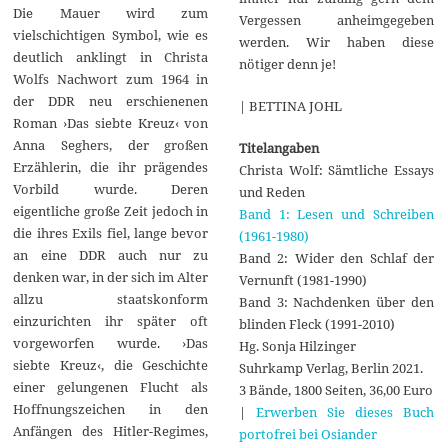
Die Mauer wird zum
Vergessen anheimgegeben
vielschichtigen Symbol, wie es
werden. Wir haben diese
deutlich anklingt in Christa
nötiger denn je!
Wolfs Nachwort zum 1964 in
der DDR neu erschienenen
| BETTINA JOHL
Roman ›Das siebte Kreuz‹ von
Anna Seghers, der großen
Titelangaben
Erzählerin, die ihr prägendes
Christa Wolf: Sämtliche Essays
Vorbild wurde. Deren
und Reden
eigentliche große Zeit jedoch in
Band 1: Lesen und Schreiben
die ihres Exils fiel, lange bevor
(1961-1980)
an eine DDR auch nur zu
Band 2: Wider den Schlaf der
denken war, in der sich im Alter
Vernunft (1981-1990)
allzu staatskonform
Band 3: Nachdenken über den
einzurichten ihr später oft
blinden Fleck (1991-2010)
vorgeworfen wurde. ›Das
Hg. Sonja Hilzinger
siebte Kreuz‹, die Geschichte
Suhrkamp Verlag, Berlin 2021.
einer gelungenen Flucht als
3 Bände, 1800 Seiten, 36,00 Euro
Hoffnungszeichen in den
|
Erwerben Sie dieses Buch
Anfängen des Hitler-Regimes,
portofrei bei Osiander