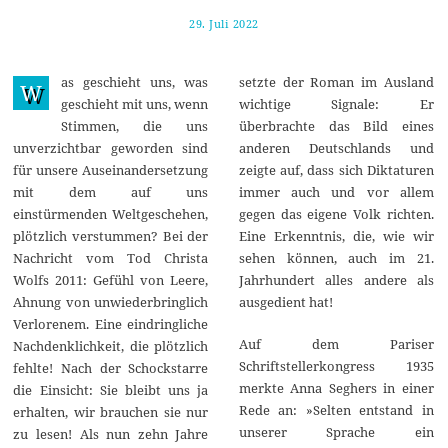
29. Juli 2022
5
.
A
u
as geschieht uns, was
setzte der Roman im Ausland
g
W
u
geschieht mit uns, wenn
wichtige Signale: Er
s
Stimmen, die uns
überbrachte das Bild eines
t
2
unverzichtbar geworden sind
anderen Deutschlands und
0
für unsere Auseinandersetzung
zeigte auf, dass sich Diktaturen
2
2
mit dem auf uns
immer auch und vor allem
einstürmenden Weltgeschehen,
gegen das eigene Volk richten.
plötzlich verstummen? Bei der
Eine Erkenntnis, die, wie wir
Nachricht vom Tod Christa
sehen können, auch im 21.
Wolfs 2011: Gefühl von Leere,
Jahrhundert alles andere als
Ahnung von unwiederbringlich
ausgedient hat!
Verlorenem. Eine eindringliche
Auf dem Pariser
Nachdenklichkeit, die plötzlich
Schriftstellerkongress 1935
fehlte! Nach der Schockstarre
merkte Anna Seghers in einer
die Einsicht: Sie bleibt uns ja
Rede an: »Selten entstand in
erhalten, wir brauchen sie nur
unserer Sprache ein
zu lesen! Als nun zehn Jahre