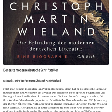
Der erste moderne deutsche Schriftsteller
Sachbuch | Jan Philipp Reemtsma: Christoph Martin Wieland
Folgt man seinem Biografen Jan Philipp Reemtsma, dann hat er die deutsche Literatur
mitbegründet und wie kaum ein Zweiter zur Schönheit ihrer Sprache beigetragen. Als
Herzogin Anna Amalia einen Prinzenerzieher für ihren Sohn Carl August suchte, fiel
ihre Wahl auf den damals populärsten Schriftsteller Deutschlands. Vor 250 Jahren zog
der Dichter, Übersetzer, Aufklärer und politische Journalist Christoph Martin Wieland
nach Weimar. Hier gründete er unter anderem die Zeitschrift ›Der Teutsche Merkur‹–
und brachte die Stadt an der Ilm noch vor der Ankunft von Johann Wolfgang von