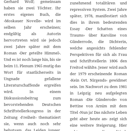
Gerhard Wolf; gemeinsam
zunehmend totalitären und
haben sie zwei Töchter. Ihr
repressiven System. Zwei Jahre
erstes eigenes Buch, die
später, 1978, manifestiert sich
›Moskauer Novelle‹ wird im
dies in ihrem bedeutenden
selben Jahr erscheinen;
Essay ›Der Schatten eines
endgültig als Autorin
Traums‹ über Karoline von
hervortreten wird sie jedoch
Günderrode, die Dichterin,
zwei Jahre später mit dem
welche angesichts fehlender
Roman ›Der geteilte Himmel‹.
Perspektiven für sich als Frau
Und es ist noch lange hin, bis sie
und Schriftstellerin 1806 den
beim 11. Plenum 1965 mutig das
Freitod wählte. Jener wird auch
Wort für staatlicherseits in
der 1979 erscheinende Roman
Ungnade gefallene
›Kein Ort. Nirgends‹ gewidmet
Literaturschaffende ergreifen
sein. Im Nachwort zu dem 1981
wird. In einem
in Leipzig neu aufgelegten
Diskussionsbeitrag zum
Roman ›Die Günderode‹ von
bevorstehenden Deutschen
Bettine von Arnim mit dem
Schriftstellerkongress in der
Titel ›Nun ja! Das nächste Leben
Zeitung ›Freiheit‹ thematisiert
geht aber heute an‹ zeigt sich
sie, wenn auch noch sehr
eine weitere Steigerung. Hier
behutsam, das Leiden junger,