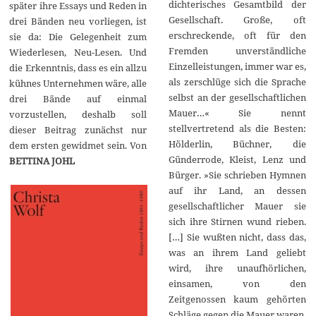
dichterisches Gesamtbild der
später ihre Essays und Reden in
Gesellschaft. Große, oft
drei Bänden neu vorliegen, ist
erschreckende, oft für den
sie da: Die Gelegenheit zum
Fremden unverständliche
Wiederlesen, Neu-Lesen. Und
Einzelleistungen, immer war es,
die Erkenntnis, dass es ein allzu
als zerschlüge sich die Sprache
kühnes Unternehmen wäre, alle
selbst an der gesellschaftlichen
drei Bände auf einmal
Mauer…« Sie nennt
vorzustellen, deshalb soll
stellvertretend als die Besten:
dieser Beitrag zunächst nur
Hölderlin, Büchner, die
dem ersten gewidmet sein. Von
Günderrode, Kleist, Lenz und
BETTINA JOHL
Bürger. »Sie schrieben Hymnen
auf ihr Land, an dessen
gesellschaftlicher Mauer sie
sich ihre Stirnen wund rieben.
[…] Sie wußten nicht, dass das,
was an ihrem Land geliebt
wird, ihre unaufhörlichen,
einsamen, von den
Zeitgenossen kaum gehörten
Schläge gegen die Mauer waren.