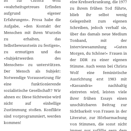
ist für Christa Wolf
eine Krebserkrankung, die 1977
»wahrheitsgetreues Erfinden
zu ihrem frühen Tod führte,
aufgrund eigener
blieb ihr selbst wenig
Erfahrungen«. Prosa habe die
Gelegenheit zum eigenen
Aufgabe, »den Kontakt der
Schreiben, jedoch verhalf sie,
Menschen mit ihren Wurzeln
über das damals neue Medium
zu erhalten, das
Tonband, mit der
Selbstbewusstsein zu festigen«,
Interviewsammlung »Guten
zu ermutigen und das
Morgen, du Schöne!« Frauen in
»Subjektwerden des
der DDR zu einer eigenen
Menschen« zu unterstützen.
Stimme. Auch wenn bei Christa
Der Mensch als Subjekt:
Wolf eine feministische
Notwendige Voraussetzung für
Ausrichtung erst 1983 mit
eine funktionierende
»Kassandra« nachhaltig
sozialistische Gesellschaft? Wir
eintreten wird, leisten viele
ahnen es: Diese Sichtweise wird
ihrer frühen Essays einen
nicht auf einhellige
unschätzbaren Beitrag zur
Zustimmung stoßen. Konflikte
Sichtbarkeit von Frauen in der
sind vorprogrammiert, werden
Literatur, zur Hörbarmachung
kommen!
von Stimmen, die sonst nicht
immer nur zufällig gern dem