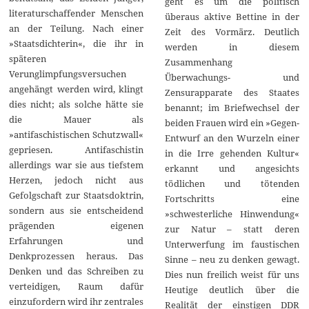
geht es um die politisch
literaturschaffender Menschen
überaus aktive Bettine in der
an der Teilung. Nach einer
Zeit des Vormärz. Deutlich
»Staatsdichterin«, die ihr in
werden in diesem
späteren
Zusammenhang
Verunglimpfungsversuchen
Überwachungs- und
angehängt werden wird, klingt
Zensurapparate des Staates
dies nicht; als solche hätte sie
benannt; im Briefwechsel der
die Mauer als
beiden Frauen wird ein »Gegen-
»antifaschistischen Schutzwall«
Entwurf an den Wurzeln einer
gepriesen. Antifaschistin
in die Irre gehenden Kultur«
allerdings war sie aus tiefstem
erkannt und angesichts
Herzen, jedoch nicht aus
tödlichen und tötenden
Gefolgschaft zur Staatsdoktrin,
Fortschritts eine
sondern aus sie entscheidend
»schwesterliche Hinwendung«
prägenden eigenen
zur Natur – statt deren
Erfahrungen und
Unterwerfung im faustischen
Denkprozessen heraus. Das
Sinne – neu zu denken gewagt.
Denken und das Schreiben zu
Dies nun freilich weist für uns
verteidigen, Raum dafür
Heutige deutlich über die
einzufordern wird ihr zentrales
Realität der einstigen DDR