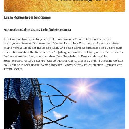
Kurze Momente der Emotionen
Kurzprosa | Juan Gabriel Vásquez: Lieder für die Feuersbrunst
Er ist momentan der erfolgreichste kolumbianische Schriftsteller und eine der
wichtigsten jüngeren Stimmen des südamerikanischen Kontinents. Nobelpreisträger
Mario Vargas Llosa hat ihn hoch gelobt, und seine Romane sind schon in 16 Sprachen
übersetzt worden. Die Rede ist vom 47-Jährigen Juan Gabriel Vásquez, der einst an der
Sorbonne studiert hat, nun mit seiner Familie wieder in Bogotá lebt und im
Sommersemester 2021 der 44. Samuel Fischer-Gastprofessor an der FU Berlin werden
soll. Sein neue Erzählband
Lieder für eine Feuersbrunst
ist erschienen – gelesen von
PETER MOHR