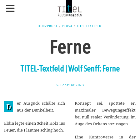
KURZPROSA
/
PROSA
/
TITEL-TEXTFELD
Ferne
TITEL-Textfeld | Wolf Senff: Ferne
5. Februar 2023
1
0
.
F
er Ausguck schälte sich
Konzept sei, spottete er,
e
D
b
aus der Dunkelheit.
maximaler Bewegungseffekt
r
bei null realer Veränderung, im
u
a
Eldin legte einen Scheit Holz ins
Auge des Orkans sozusagen.
r
Feuer, die Flamme schlug hoch.
2
Eine Kontroverse in der
0