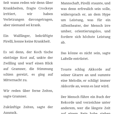
2
Seit wann reden wir denn über
Mannschaft, Pirelli staunte, und
3
Krankheiten, fragte Crockeye
was denn erfreulich sein solle,
irritiert, wir haben
widersprach er, an dem Hype
Verletzungen davongetragen,
um Leistung, was für ein
aber niemand sei krank.
Affentheater, der Mensch irre
umher, orientierungslos, und
Ein Walfänger, bekräftigte
fordere sich höchste Leistung
Pirelli, kenne keine Krankheit.
ab.
Es sei denn, der Koch tische
Das könne es nicht sein, sagte
eintönige Kost auf, unkte der
LaBelle entrüstet.
Zwilling und warf einen Blick
auf Gramner, die Stimmung
Touste schlug Akkorde auf
schien gereizt, es ging auf
seiner Gitarre an und summte
Mitternacht zu.
eine Melodie, er schlägt immer
Akkorde an, wenn es laut wird.
Wir reden über ferne Zeiten,
sagte Gramner.
Der Mensch führe ein Buch der
Rekorde und verzeichne unter
Zukünftige Zeiten, sagte der
anderem, wer die längste Zeit
Ausguck.
auf einem Bein habe stehen