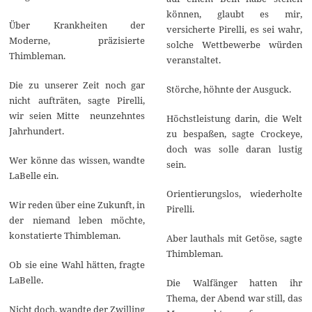
können, glaubt es mir,
Über Krankheiten der
versicherte Pirelli, es sei wahr,
Moderne, präzisierte
solche Wettbewerbe würden
Thimbleman.
veranstaltet.
Die zu unserer Zeit noch gar
Störche, höhnte der Ausguck.
nicht aufträten, sagte Pirelli,
wir seien Mitte neunzehntes
Höchstleistung darin, die Welt
Jahrhundert.
zu bespaßen, sagte Crockeye,
doch was solle daran lustig
Wer könne das wissen, wandte
sein.
LaBelle ein.
Orientierungslos, wiederholte
Wir reden über eine Zukunft, in
Pirelli.
der niemand leben möchte,
konstatierte Thimbleman.
Aber lauthals mit Getöse, sagte
Thimbleman.
Ob sie eine Wahl hätten, fragte
LaBelle.
Die Walfänger hatten ihr
Thema, der Abend war still, das
Nicht doch, wandte der Zwilling