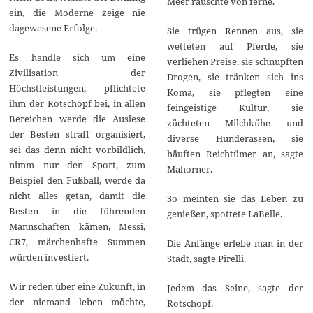
Meer rauschte von ferne.
ein, die Moderne zeige nie
dagewesene Erfolge.
Sie trügen Rennen aus, sie
wetteten auf Pferde, sie
Es handle sich um eine
verliehen Preise, sie schnupften
Zivilisation der
Drogen, sie tränken sich ins
Höchstleistungen, pflichtete
Koma, sie pflegten eine
ihm der Rotschopf bei, in allen
feingeistige Kultur, sie
Bereichen werde die Auslese
züchteten Milchkühe und
der Besten straff organisiert,
diverse Hunderassen, sie
sei das denn nicht vorbildlich,
häuften Reichtümer an, sagte
nimm nur den Sport, zum
Mahorner.
Beispiel den Fußball, werde da
nicht alles getan, damit die
So meinten sie das Leben zu
Besten in die führenden
genießen, spottete LaBelle.
Mannschaften kämen, Messi,
CR7, märchenhafte Summen
Die Anfänge erlebe man in der
würden investiert.
Stadt, sagte Pirelli.
Wir reden über eine Zukunft, in
Jedem das Seine, sagte der
der niemand leben möchte,
Rotschopf.