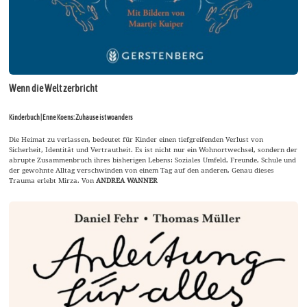
Wenn die Welt zerbricht
Kinderbuch | Enne Koens: Zuhause ist woanders
Die Heimat zu verlassen, bedeutet für Kinder einen tiefgreifenden Verlust von
Sicherheit, Identität und Vertrautheit. Es ist nicht nur ein Wohnortwechsel, sondern der
abrupte Zusammenbruch ihres bisherigen Lebens: Soziales Umfeld, Freunde, Schule und
der gewohnte Alltag verschwinden von einem Tag auf den anderen. Genau dieses
Trauma erlebt Mirza. Von
ANDREA WANNER