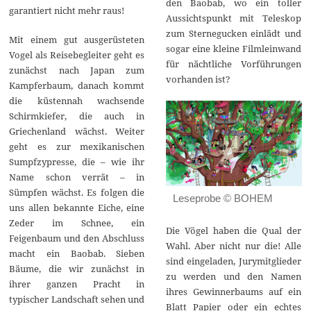
den Baobab, wo ein toller
garantiert nicht mehr raus!
Aussichtspunkt mit Teleskop
zum Sternegucken einlädt und
Mit einem gut ausgerüsteten
sogar eine kleine Filmleinwand
Vogel als Reisebegleiter geht es
für nächtliche Vorführungen
zunächst nach Japan zum
vorhanden ist?
Kampferbaum, danach kommt
die küstennah wachsende
Schirmkiefer, die auch in
Griechenland wächst. Weiter
geht es zur mexikanischen
Sumpfzypresse, die – wie ihr
Name schon verrät – in
Sümpfen wächst. Es folgen die
Leseprobe © BOHEM
uns allen bekannte Eiche, eine
Zeder im Schnee, ein
Die Vögel haben die Qual der
Feigenbaum und den Abschluss
Wahl. Aber nicht nur die! Alle
macht ein Baobab. Sieben
sind eingeladen, Jurymitglieder
Bäume, die wir zunächst in
zu werden und den Namen
ihrer ganzen Pracht in
ihres Gewinnerbaums auf ein
typischer Landschaft sehen und
Blatt Papier oder ein echtes