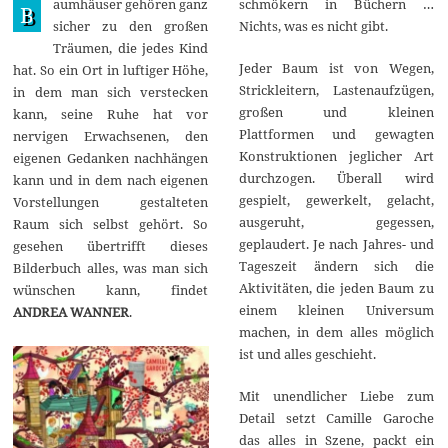
aumhäuser gehören ganz
schmökern in Büchern …
r
B
i
sicher zu den großen
Nichts, was es nicht gibt.
l
Träumen, die jedes Kind
2
0
Jeder Baum ist von Wegen,
hat. So ein Ort in luftiger Höhe,
2
Strickleitern, Lastenaufzügen,
in dem man sich verstecken
3
großen und kleinen
kann, seine Ruhe hat vor
Plattformen und gewagten
nervigen Erwachsenen, den
Konstruktionen jeglicher Art
eigenen Gedanken nachhängen
durchzogen. Überall wird
kann und in dem nach eigenen
gespielt, gewerkelt, gelacht,
Vorstellungen gestalteten
ausgeruht, gegessen,
Raum sich selbst gehört. So
geplaudert. Je nach Jahres- und
gesehen übertrifft dieses
Tageszeit ändern sich die
Bilderbuch alles, was man sich
Aktivitäten, die jeden Baum zu
wünschen kann, findet
einem kleinen Universum
ANDREA WANNER
.
machen, in dem alles möglich
ist und alles geschieht.
Mit unendlicher Liebe zum
Detail setzt Camille Garoche
das alles in Szene, packt ein