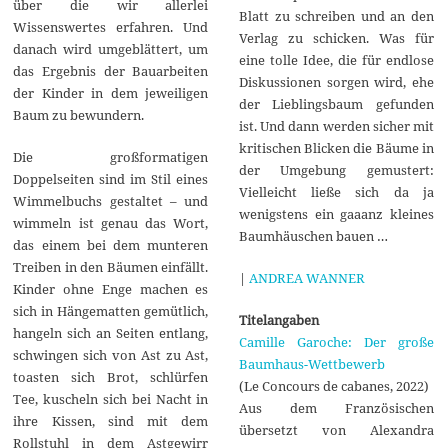
über die wir allerlei
Blatt zu schreiben und an den
Wissenswertes erfahren. Und
Verlag zu schicken. Was für
danach wird umgeblättert, um
eine tolle Idee, die für endlose
das Ergebnis der Bauarbeiten
Diskussionen sorgen wird, ehe
der Kinder in dem jeweiligen
der Lieblingsbaum gefunden
Baum zu bewundern.
ist. Und dann werden sicher mit
kritischen Blicken die Bäume in
Die großformatigen
der Umgebung gemustert:
Doppelseiten sind im Stil eines
Vielleicht ließe sich da ja
Wimmelbuchs gestaltet – und
wenigstens ein gaaanz kleines
wimmeln ist genau das Wort,
Baumhäuschen bauen …
das einem bei dem munteren
Treiben in den Bäumen einfällt.
|
ANDREA WANNER
Kinder ohne Enge machen es
sich in Hängematten gemütlich,
Titelangaben
hangeln sich an Seiten entlang,
Camille Garoche: Der große
schwingen sich von Ast zu Ast,
Baumhaus-Wettbewerb
toasten sich Brot, schlürfen
(Le Concours de cabanes, 2022)
Tee, kuscheln sich bei Nacht in
Aus dem Französischen
ihre Kissen, sind mit dem
übersetzt von Alexandra
Rollstuhl in dem Astgewirr