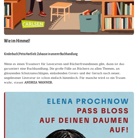
Wie im Himmel!
Kinderbuch | Petra Hartlieb: Zuhause in unserer Buchhandlung
Wenn es einen Traumort für Leseratten und Bücherfreundinnen gibt, dann ist das
garantiert eine Buchhandlung. Die große Fülle an Büchern zu allen Themen, an
glänzenden Schutzumschlägen, einladenden Covers und der Geruch nach neuer,
ungelesener Literatur ist schon einfach himmlisch. Für manche wird so ein Traum
wahr, staunt
ANDREA WANNER
.