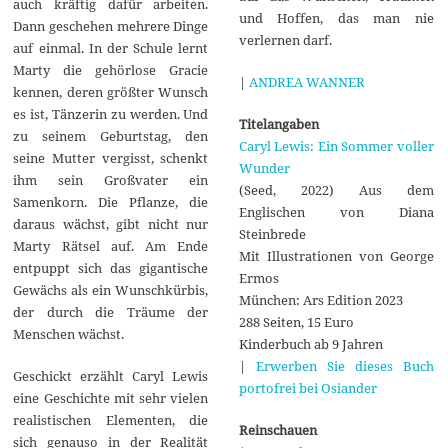
auch kräftig dafür arbeiten.
und Hoffen, das man nie
Dann geschehen mehrere Dinge
verlernen darf.
auf einmal. In der Schule lernt
Marty die gehörlose Gracie
|
ANDREA WANNER
kennen, deren größter Wunsch
es ist, Tänzerin zu werden. Und
Titelangaben
zu seinem Geburtstag, den
Caryl Lewis: Ein Sommer voller
seine Mutter vergisst, schenkt
Wunder
ihm sein Großvater ein
(Seed, 2022) Aus dem
Samenkorn. Die Pflanze, die
Englischen von Diana
daraus wächst, gibt nicht nur
Steinbrede
Marty Rätsel auf. Am Ende
Mit Illustrationen von George
entpuppt sich das gigantische
Ermos
Gewächs als ein Wunschkürbis,
München: Ars Edition 2023
der durch die Träume der
288 Seiten, 15 Euro
Menschen wächst.
Kinderbuch ab 9 Jahren
|
Erwerben Sie dieses Buch
Geschickt erzählt Caryl Lewis
portofrei bei Osiander
eine Geschichte mit sehr vielen
realistischen Elementen, die
Reinschauen
sich genauso in der Realität