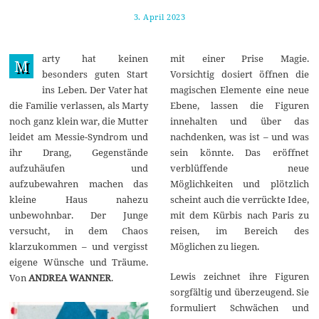
3. April 2023
1
2
.
A
arty hat keinen
mit einer Prise Magie.
p
M
r
besonders guten Start
Vorsichtig dosiert öffnen die
i
ins Leben. Der Vater hat
magischen Elemente eine neue
l
2
die Familie verlassen, als Marty
Ebene, lassen die Figuren
0
noch ganz klein war, die Mutter
innehalten und über das
2
3
leidet am Messie-Syndrom und
nachdenken, was ist – und was
ihr Drang, Gegenstände
sein könnte. Das eröffnet
aufzuhäufen und
verblüffende neue
aufzubewahren machen das
Möglichkeiten und plötzlich
kleine Haus nahezu
scheint auch die verrückte Idee,
unbewohnbar. Der Junge
mit dem Kürbis nach Paris zu
versucht, in dem Chaos
reisen, im Bereich des
klarzukommen – und vergisst
Möglichen zu liegen.
eigene Wünsche und Träume.
Lewis zeichnet ihre Figuren
Von
ANDREA WANNER
.
sorgfältig und überzeugend. Sie
formuliert Schwächen und