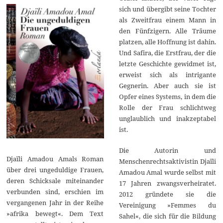
sich und übergibt seine Tochter
als Zweitfrau einem Mann in
den Fünfzigern. Alle Träume
platzen, alle Hoffnung ist dahin.
Und Safira, die Erstfrau, der die
letzte Geschichte gewidmet ist,
erweist sich als intrigante
Gegnerin. Aber auch sie ist
Opfer eines Systems, in dem die
Rolle der Frau schlichtweg
unglaublich und inakzeptabel
ist.
Die Autorin und
Djaïli Amadou Amals Roman
Menschenrechtsaktivistin Djaïli
über drei ungeduldige Frauen,
Amadou Amal wurde selbst mit
deren Schicksale miteinander
17 Jahren zwangsverheiratet.
verbunden sind, erschien im
2012 gründete sie die
vergangenen Jahr in der Reihe
Vereinigung »Femmes du
»afrika bewegt«. Dem Text
Sahel«, die sich für die Bildung