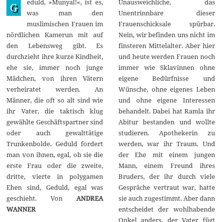
eduld, »Munyal!«, ist es,
Unausweichliche, das
p
G
r
was man den
Unentrinnbare dieser
i
muslimischen Frauen im
Frauenschicksale spürbar.
l
2
nördlichen Kamerun mit auf
Nein, wir befinden uns nicht im
0
den Lebensweg gibt. Es
finsteren Mittelalter. Aber hier
2
3
durchzieht ihre kurze Kindheit,
und heute werden Frauen noch
ehe sie, immer noch junge
immer wie Sklavinnen ohne
Mädchen, von ihren Vätern
eigene Bedürfnisse und
verheiratet werden. An
Wünsche, ohne eigenes Leben
Männer, die oft so alt sind wie
und ohne eigene Interessen
ihr Vater, die taktisch klug
behandelt. Dabei hat Ramla ihr
gewählte Geschäftspartner sind
Abitur bestanden und wollte
oder auch gewalttätige
studieren. Apothekerin zu
Trunkenbolde. Geduld fordert
werden, war ihr Traum. Und
man von ihnen, egal, ob sie die
der Ehe mit einem jungen
erste Frau oder die zweite,
Mann, einem Freund ihres
dritte, vierte in polygamen
Bruders, der ihr durch viele
Ehen sind, Geduld, egal was
Gespräche vertraut war, hatte
geschieht. Von
ANDREA
sie auch zugestimmt. Aber dann
WANNER
entscheidet der wohlhabende
Onkel anders, der Vater fügt