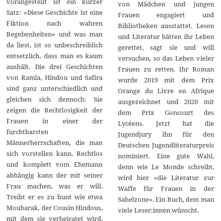
vorangestellt ist ein kurzer
von Mädchen und jungen
Satz: »Diese Geschichte ist eine
Frauen engagiert und
Fiktion nach wahren
Bibliotheken ausstattet. Lesen
Begebenheiten« und was man
und Literatur hätten ihr Leben
da liest, ist so unbeschreiblich
gerettet, sagt sie und will
entsetzlich, dass man es kaum
versuchen, so das Leben vieler
aushält. Die drei Geschichten
Frauen zu retten. Ihr Roman
von Ramla, Hindou und Safira
wurde 2019 mit dem Prix
sind ganz unterschiedlich und
Orange du Livre en Afrique
gleichen sich dennoch: Sie
ausgezeichnet und 2020 mit
zeigen die Rechtlosigkeit der
dem Prix Goncourt des
Frauen in einer der
Lycéens. Jetzt hat die
furchtbarsten
Jugendjury ihn für den
Männerherrschaften, die man
Deutschen Jugendliteraturpreis
sich vorstellen kann. Rechtlos
nominiert. Eine gute Wahl,
und komplett vom Ehemann
denn wie Le Monde schreibt,
abhängig kann der mit seiner
wird hier »die Literatur zur
Frau machen, was er will.
Waffe für Frauen in der
Treibt er es zu bunt wie etwa
Sahelzone«. Ein Buch, dem man
Moubarak, der Cousin Hindous,
viele Leser:innen wünscht.
mit dem sie verheiratet wird,