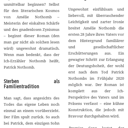
unmittelbar beginnen? Selbst
Ungewohnt einfühlsam und
für den literarischen Kosmos
liebevoll, mit überraschender
von Amélie Nothomb –
Leichtigkeit und zarter Ironie
Meisterin der eiskalten Schärfe
breitet Amélie Nothomb die
und des gnadenlosen Zynismus
ersten 28 Jahre ihres Vaters vor
– beginnt dieser Roman (den
dem Hintergrund familiärer
man gar nicht als solchen lesen
und gesellschaftlicher
wird) ungewohnt dramatisch.
Erschütterungen aus. Ein
Wenn man bedenkt, dass der
gewagter Schritt zur Erlangung
Ich-Erzähler Nothomb heißt,
der Deutungshoheit, der wohl
Patrick Nothomb.
erst nach dem Tod Patrick
Nothombs im Frühjahr 2020
Sterben als
möglich war. Der Roman ist
Familientradition
komplett aus der Ich-
Perspektive des Vaters und im
Man sagt, dass angesichts des
Präsens verfasst – eine kühne
Todes das eigene Leben noch
Konstruktion, die jedoch mit
einmal an einem vorüberzieht.
Bravour durchgehalten wird.
Der Film spult zurück. So auch
bei Patrick, dem einzigen Sohn
Premier Sang
lautet der