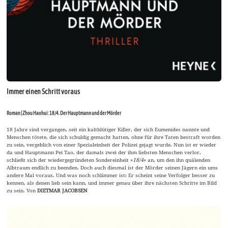
Immer einen Schritt voraus
Roman | Zhou Haohui: 18/4. Der Hauptmann und der Mörder
18 Jahre sind vergangen, seit ein kaltblütiger Killer, der sich Eumenides nannte und
Menschen tötete, die sich schuldig gemacht hatten, ohne für ihre Taten bestraft worden
zu sein, vergeblich von einer Spezialeinheit der Polizei gejagt wurde. Nun ist er wieder
da und Hauptmann Pei Tao, der damals zwei der ihm liebsten Menschen verlor,
schließt sich der wiedergegründeten Sondereinheit »
18/4
« an, um den ihn quälenden
Albtraum endlich zu beenden. Doch auch diesmal ist der Mörder seinen Jägern ein ums
andere Mal voraus. Und was noch schlimmer ist: Er scheint seine Verfolger besser zu
kennen, als denen lieb sein kann, und immer genau über ihre nächsten Schritte im Bild
zu sein. Von
DIETMAR JACOBSEN