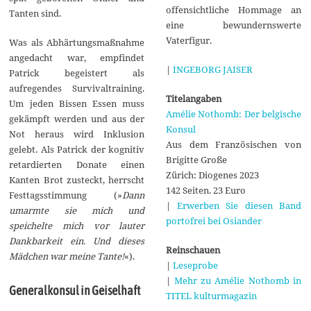
offensichtliche Hommage an
Tanten sind.
eine bewundernswerte
Vaterfigur.
Was als Abhärtungsmaßnahme
angedacht war, empfindet
|
INGEBORG JAISER
Patrick begeistert als
aufregendes Survivaltraining.
Titelangaben
Um jeden Bissen Essen muss
Amélie Nothomb: Der belgische
gekämpft werden und aus der
Konsul
Not heraus wird Inklusion
Aus dem Französischen von
gelebt. Als Patrick der kognitiv
Brigitte Große
retardierten Donate einen
Zürich: Diogenes 2023
Kanten Brot zusteckt, herrscht
142 Seiten. 23 Euro
Festtagsstimmung (»
Dann
|
Erwerben Sie diesen Band
umarmte sie mich und
portofrei bei Osiander
speichelte mich vor lauter
Dankbarkeit ein. Und dieses
Reinschauen
Mädchen war meine Tante!
«).
|
Leseprobe
|
Mehr zu Amélie Nothomb in
Generalkonsul in Geiselhaft
TITEL kulturmagazin