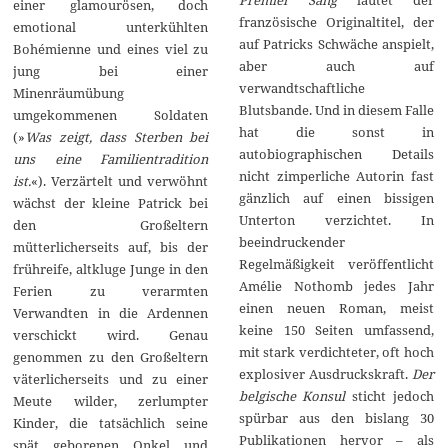
einer glamourösen, doch
französische Originaltitel, der
emotional unterkühlten
auf Patricks Schwäche anspielt,
Bohémienne und eines viel zu
aber auch auf
jung bei einer
verwandtschaftliche
Minenräumübung
Blutsbande. Und in diesem Falle
umgekommenen Soldaten
hat die sonst in
(»
Was zeigt, dass Sterben bei
autobiographischen Details
uns eine Familientradition
nicht zimperliche Autorin fast
ist.
«). Verzärtelt und verwöhnt
gänzlich auf einen bissigen
wächst der kleine Patrick bei
Unterton verzichtet. In
den Großeltern
beeindruckender
mütterlicherseits auf, bis der
Regelmäßigkeit veröffentlicht
frühreife, altkluge Junge in den
Amélie Nothomb jedes Jahr
Ferien zu verarmten
einen neuen Roman, meist
Verwandten in die Ardennen
keine 150 Seiten umfassend,
verschickt wird. Genau
mit stark verdichteter, oft hoch
genommen zu den Großeltern
explosiver Ausdruckskraft.
Der
väterlicherseits und zu einer
belgische Konsul
sticht jedoch
Meute wilder, zerlumpter
spürbar aus den bislang 30
Kinder, die tatsächlich seine
Publikationen hervor – als
spät geborenen Onkel und