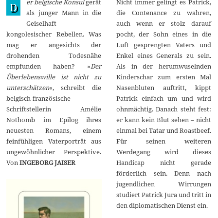
er belgische Konsul
gerät
Nicht immer gelingt es Patrick,
u
D
g
als junger Mann in die
die Contenance zu wahren,
u
Geiselhaft
auch wenn er stolz darauf
s
t
kongolesischer Rebellen. Was
pocht, der Sohn eines in die
2
mag er angesichts der
Luft gesprengten Vaters und
0
2
drohenden Todesnähe
Enkel eines Generals zu sein.
3
empfunden haben? »
Der
Als in der herumwuselnden
Überlebenswille ist nicht zu
Kinderschar zum ersten Mal
unterschätzen
«, schreibt die
Nasenbluten auftritt, kippt
belgisch-französische
Patrick einfach um und wird
Schriftstellerin Amélie
ohnmächtig. Danach steht fest:
Nothomb im Epilog ihres
er kann kein Blut sehen – nicht
neuesten Romans, einem
einmal bei Tatar und Roastbeef.
feinfühligen Vaterporträt aus
Für seinen weiteren
ungewöhnlicher Perspektive.
Werdegang wird dieses
Von
INGEBORG JAISER
Handicap nicht gerade
förderlich sein. Denn nach
jugendlichen Wirrungen
studiert Patrick Jura und tritt in
den diplomatischen Dienst ein.