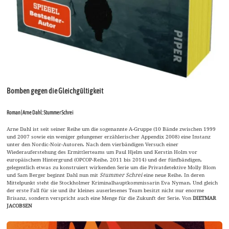
Bomben gegen die Gleichgültigkeit
Roman | Arne Dahl: Stummer Schrei
Arne Dahl ist seit seiner Reihe um die sogenannte A-Gruppe (10 Bände zwischen 1999
und 2007 sowie ein weniger gelungener erzählerischer Appendix 2008) eine Instanz
unter den Nordic-Noir-Autoren. Nach dem vierbändigen Versuch einer
Wiederauferstehung des Ermittlerteams um Paul Hjelm und Kerstin Holm vor
europäischem Hintergrund (OPCOP-Reihe, 2011 bis 2014) und der fünfbändigen,
gelegentlich etwas zu konstruiert wirkenden Serie um die Privatdetektive Molly Blom
und Sam Berger beginnt Dahl nun mit
Stummer Schrei
eine neue Reihe. In deren
Mittelpunkt steht die Stockholmer Kriminalhauptkommissarin Eva Nyman. Und gleich
der erste Fall für sie und ihr kleines auserlesenes Team besitzt nicht nur enorme
Brisanz, sondern verspricht auch eine Menge für die Zukunft der Serie. Von
DIETMAR
JACOBSEN