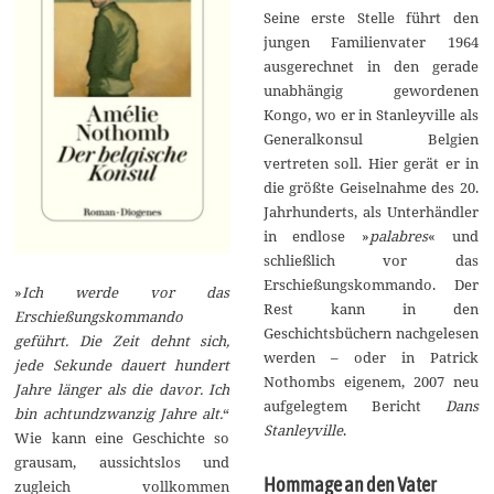
Seine erste Stelle führt den
jungen Familienvater 1964
ausgerechnet in den gerade
unabhängig gewordenen
Kongo, wo er in Stanleyville als
Generalkonsul Belgien
vertreten soll. Hier gerät er in
die größte Geiselnahme des 20.
Jahrhunderts, als Unterhändler
in endlose »
palabres
« und
schließlich vor das
Erschießungskommando. Der
»
Ich werde vor das
Rest kann in den
Erschießungskommando
Geschichtsbüchern nachgelesen
geführt. Die Zeit dehnt sich,
werden – oder in Patrick
jede Sekunde dauert hundert
Nothombs eigenem, 2007 neu
Jahre länger als die davor. Ich
aufgelegtem Bericht
Dans
bin achtundzwanzig Jahre alt.
“
Stanleyville
.
Wie kann eine Geschichte so
grausam, aussichtslos und
Hommage an den Vater
zugleich vollkommen