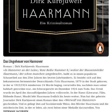
Das Ungeheuer von Hannover
Roman | Dirk Kurbjuweit: Haarmann
»
In Hannover an der Leine,/ Rote Reihe Nummer 8,/ wohnt der Massenmörder
Haarmann,/ der schon manchen umgebracht
«, heißt es in einem populären
Schauerlied aus den 20er Jahren des letzten Jahrhunderts. Es bezieht sich auf den
bekanntesten Serienmörder Deutschlands: Fritz Haarmann. 1879 in der Stadt geboren,
in der er 1923/1924 mindestens 24 Morde beging, verurteilte ihn, nachdem man seiner
habhaft geworden war, ein Schwurgericht im Dezember 1924 zum Tode. Das Urteil
wurde im April des darauffolgenden Jahres vollstreckt. In der Kunst (Literatur, Film,
Bildende Kunst, Musik) lebt Haarmann freilich bis heute weiter. Nun hat der gelernte
Journalist Dirk Kurbjuweit einen Roman über den »
Werwolf von Hannover
«
geschrieben. Und es gelingt ihm auf faszinierende Weise, den Mörder Haarmann und die
mörderische Zeit, in der er lebte, als zwei Seiten einer Medaille darzustellen. Von
DIERMAR JACOBSEN