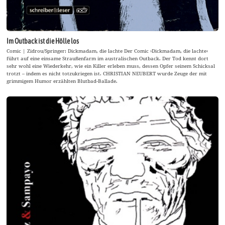
Im Outback ist die Hölle los
Comic | Zidrou/Springer: Dickmadam, die lachte Der Comic ›Dickmadam, die lachte‹
führt auf eine einsame Straußenfarm im australischen Outback. Der Tod kennt dort
sehr wohl eine Wiederkehr, wie ein Killer erleben muss, dessen Opfer seinem Schicksal
trotzt – indem es nicht totzukriegen ist. CHRISTIAN NEUBERT wurde Zeuge der mit
grimmigem Humor erzählten Blutbad-Ballade.