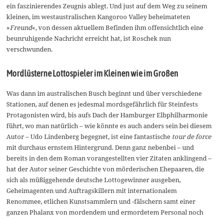
ein faszinierendes Zeugnis ablegt. Und just auf dem Weg zu seinem
kleinen, im westaustralischen Kangoroo Valley beheimateten
»
Freund
«, von dessen aktuellem Befinden ihm offensichtlich eine
beunruhigende Nachricht erreicht hat, ist Roschek nun
verschwunden.
Mordlüsterne Lottospieler im Kleinen wie im Großen
Was dann im australischen Busch beginnt und über verschiedene
Stationen, auf denen es jedesmal mordsgefährlich für Steinfests
Protagonisten wird, bis aufs Dach der Hamburger Elbphilharmonie
führt, wo man natürlich – wie könnte es auch anders sein bei diesem
Autor – Udo Lindenberg begegnet, ist eine fantastische
tour de force
mit durchaus ernstem Hintergrund. Denn ganz nebenbei – und
bereits in den dem Roman vorangestellten vier Zitaten anklingend –
hat der Autor seiner Geschichte von mörderischen Ehepaaren, die
sich als müßiggehende deutsche Lottogewinner ausgeben,
Geheimagenten und Auftragskillern mit internationalem
Renommee, etlichen Kunstsammlern und -fälschern samt einer
ganzen Phalanx von mordendem und ermordetem Personal noch