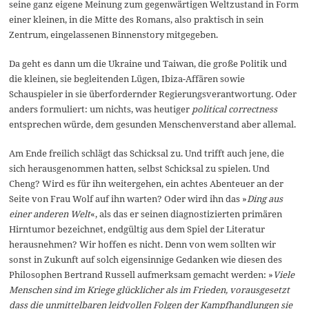
seine ganz eigene Meinung zum gegenwärtigen Weltzustand in Form
einer kleinen, in die Mitte des Romans, also praktisch in sein
Zentrum, eingelassenen Binnenstory mitgegeben.
Da geht es dann um die Ukraine und Taiwan, die große Politik und
die kleinen, sie begleitenden Lügen, Ibiza-Affären sowie
Schauspieler in sie überfordernder Regierungsverantwortung. Oder
anders formuliert: um nichts, was heutiger
political correctness
entsprechen würde, dem gesunden Menschenverstand aber allemal.
Am Ende freilich schlägt das Schicksal zu. Und trifft auch jene, die
sich herausgenommen hatten, selbst Schicksal zu spielen. Und
Cheng? Wird es für ihn weitergehen, ein achtes Abenteuer an der
Seite von Frau Wolf auf ihn warten? Oder wird ihn das »
Ding aus
einer anderen Welt
«, als das er seinen diagnostizierten primären
Hirntumor bezeichnet, endgültig aus dem Spiel der Literatur
herausnehmen? Wir hoffen es nicht. Denn von wem sollten wir
sonst in Zukunft auf solch eigensinnige Gedanken wie diesen des
Philosophen Bertrand Russell aufmerksam gemacht werden: »
Viele
Menschen sind im Kriege glücklicher als im Frieden, vorausgesetzt
dass die unmittelbaren leidvollen Folgen der Kampfhandlungen sie