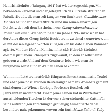
Heinrich Steinfest (Jahrgang 1961) hat wieder zugeschlagen. Mit
bekanntem Personal und der gelegentlich das Surreale streifenden
Fabulierfreude, die man seit Langem von ihm kennt.
Gemälde eines
Mordes
heißt der neueste Streich rund um seinen einarmigen
Detektiv, der seit dem Erscheinen von
Cheng:rabenschwarzer
Roman um einen Wiener Chinesen
im Jahre 1999 – inzwischen hat
der Autor dieses Cheng-Debüt-Buch bereits zweimal »
renoviert
«, um
es mit dessen eigenen Worten zu sagen – in bis dato sieben Romanen
agierte. Mit dem fünften Kontinent hat sich Heinrich Steinfest
diesmal just jenem Schauplatz zugewandt, an dem er selbst einst
geboren wurde. Und auf dem Kreaturen leben, wie man sie
nirgendwo sonst auf der Welt zu sehen bekommt.
Womit mit Letzteren natürlich Kängurus, Emus, tasmanische Teufel
und eben jene possierlichen Beutelsäuger namens Wombats gemeint
sind, denen der Wiener Zoologie-Professor Roschek seit
Jahrzehnten nachforscht. Einem jener seinen Kot in Würfelform
ausscheidenden Tierchen ist der von seiner steinreichen Gattin für
seine aufwändigen Forschungen großzügig Alimentierte dabei
besonders nahegekommen, wovon sein Buch
Meine Zeit mit Toby