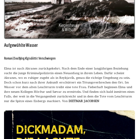
Aufgewühlte Wasser
Roman | Eva Björg Ægisdóttir: Verschwiegen
Elma ist nach Akranes zurückgekehrt. Nach dem Ende einer langjährigen Beziehung
sucht die junge Kriminalpolizistin einen Neuanfang in ihrem Leben. Dafür scheint
Akranes, wo es ruhiger zugeht als in Reykjavík, genau die richtige Umgebung zu sein.
Doch schon kurz nach ihrer Ankunft erschüttert ein Tötungsverbrechen den Ort. Im
Wasser vor dem alten Leuchtturm treibt eine tote Frau. Fieberhaft beginnen Elma und
ihre neuen Kollegen Hörður und Sævar zu ermitteln. Und finden sich bald inmitten eines
Falls, der weit in die Vergangenheit zurückreicht und in dem die Tote vom Leuchtturm
nur die Spitze eines Eisbergs markiert. Von
DIETMAR JACOBSEN