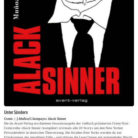
Unter Sündern
Comic | J.Muñoz/C.Sampayo: Alack Sinner
Die im Avant-Verlag erschienene Gesamtausgabe der vielfach prämierten Crime Noir-
Comicreihe ›Alack Sinner‹ kompiliert erstmals alle 20 Storys um den New Yorker
Privatdetektiv in deutscher Übersetzung. Die Straßen New Yorks werden da zur
Echokammer der jeweiligen Fälle – und plätten die Leser*innen mit wimmelnder Wucht.