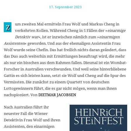
17. September 2023
2
9
.
S
um zweiten Mal ermitteln Frau Wolf und Markus Cheng in
e
Z
p
verkehrten Rollen. Während Cheng in 5 Fällen der »
einarmige
t
Detektiv war
«, ist er inzwischen nämlich zum »
einarmigen
e
m
Assistenten
« geworden. Und aus der ehemaligen Assistentin Frau
b
Wolf wurde seine Chefin. Das hat freilich nichts daran geändert, dass
e
r
das Duo auch weiterhin mit Ermittlungen beauftragt wird, die mehr
2
als nur ein bisschen aus dem Rahmen fallen. Diesmal ist ein Wombat-
0
2
Forscher in Australien verschwunden. Und weil seine hinterbliebene
3
Gattin es sich leisten kann, setzt sie Wolf und Cheng auf die Spur des
Vermissten. Die zunächst zu einem Quartett von deutschen
Lottogewinnern führt, die es gar nicht mögen, wenn man ihnen
nachspioniert. Von
DIETMAR JACOBSEN
Nach Australien führt ihr
neuester Fall die Wiener
Detektivin Frau Wolf und ihren
Assistenten, den einarmigen