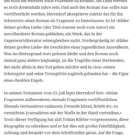
um noch ein weiteres Buch vollenden zu können. Am Ende werden
es noch dreieinhalb Jahre sein. Und auch der Roman ›Isa‹ sollte nun
veröffentlicht werden. Herrndorf akzeptierte zuletzt das für ihn
Schwerste: einen Roman als Fragment zu hinterlassen. So ist ›Bilder
deiner großen Liebe‹ (der Titel stammt noch vom Autor) ein
unvollendeter Roman geblieben, ein Werk, das in der
Gegenwartsliteratur seinesgleichen sucht. Vordergründig ist ›Bilder
deiner großen Liebe‹ die Geschichte einer jugendlichen Ausreißerin.
Was im Hintergrund stets präsent bleibt und den Roman noch
einmal ganz anders beglaubigt, ist die Tragödie eines Sterbenden,
der nicht allein in den Tod gehen möchte und in »Isa« seinen
Schutzgeist und seine Totengöttin zugleich gefunden hat – die Figur
eines dunklen Engels.
In seinem Testament vom 23. Juli legte Herrndorf fest: »Keine
Fragmente aufbewahren, niemals Fragmente veröffentlichen.
Niemals Germanisten ranlassen. Freunde bitten, Briefe etc. zu
vernichten. Journalisten mit der Waffe in der Hand vertreiben.«
Trotz dieser Verfügung hat sich Tobias Rüther vorgenommen, diese
Biographie zu schreiben und er hat dies mit großer Feinfühligkeit,
Achtung und Respekt vor dem Schriftsteller getan. Auf die Frage,