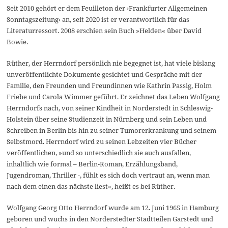
Seit 2010 gehört er dem Feuilleton der ›Frankfurter Allgemeinen
Sonntagszeitung‹ an, seit 2020 ist er verantwortlich für das
Literaturressort. 2008 erschien sein Buch »Helden« über David
Bowie.
Rüther, der Herrndorf persönlich nie begegnet ist, hat viele bislang
unveröffentlichte Dokumente gesichtet und Gespräche mit der
Familie, den Freunden und Freundinnen wie Kathrin Passig, Holm
Friebe und Carola Wimmer geführt. Er zeichnet das Leben Wolfgang
Herrndorfs nach, von seiner Kindheit in Norderstedt in Schleswig-
Holstein über seine Studienzeit in Nürnberg und sein Leben und
Schreiben in Berlin bis hin zu seiner Tumorerkrankung und seinem
Selbstmord. Herrndorf wird zu seinen Lebzeiten vier Bücher
veröffentlichen, »und so unterschiedlich sie auch ausfallen,
inhaltlich wie formal – Berlin-Roman, Erzählungsband,
Jugendroman, Thriller -, fühlt es sich doch vertraut an, wenn man
nach dem einen das nächste liest«, heißt es bei Rüther.
Wolfgang Georg Otto Herrndorf wurde am 12. Juni 1965 in Hamburg
geboren und wuchs in den Norderstedter Stadtteilen Garstedt und