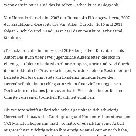
wenn es sein muss. Und das ist selten«, schreibt sein Biograph.
Von Herrndorf erscheint 2002 der Roman ›In Plüschgewittern‹, 2007
der Erzählband ›Diesseits des Van-Allen- Gürtels‹, 2010 und 2011
folgen ›Tschick‹ und ›Sand‹, erst 2013 dann posthum ›Arbeit und
Struktur‹.
›Tschick‹ brachte ihm im Herbst 2010 den großen Durchbruch als
Autor: Das Buch über zwei jugendliche Außenseiter, die sich in
einem gestohlenen Lada Niva ohne Kompass, Karte und Navi durch
die mitteldeutsche Provinz schlagen, wurde zu einem Bestseller und
befreite den bis dahin stets am Existenzminimum lebenden
Herrndorf mit einem Schlag von seinen finanziellen Engpässen.
Doch schon ein halbes Jahr zuvor hatte Herrndorf in der Berliner
Charité von seiner tödlichen Krankheit erfahren.
Die weitere schriftstellerische Arbeit gestaltete sich schwierig,
Herrndorf litt u.a. unter Erschöpfung und Konzentrationsstörungen.
17,1 Monate blieben ihm noch, so hatte er es sich für seine Arbeit
ausgerechnet. Wichtig schien ihm einzig, wieviel Zeit er noch habe,