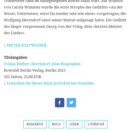
Trauerfeier fand im nahegelegenen Brecht-Haus statt. Auf Wunsch
von Carola Wimmer wurde die erste Strophe des Gedichts »An der
Weser, Unterweser, wirst Du wieder sein wie einst« vorgetragen, die
Wolfgang Herrndorf einst seiner Mutter aufgesagt hatte. Ein Gedicht
des längst vergessenen Georg von der Vring, dem »letzten Meister
des Liedes«.
|
DIETER KALTWASSER
Titelangaben
Tobias Rüther: Herrndorf. Eine Biographie.
Rowohlt Berlin Verlag, Berlin 2023
352 Seiten, 25,00 EUR.
|
Erwerben Sie dieses Buch portofrei bei Osiander
BIOGRAFIE
BUCH
LESEN
LITERATUR