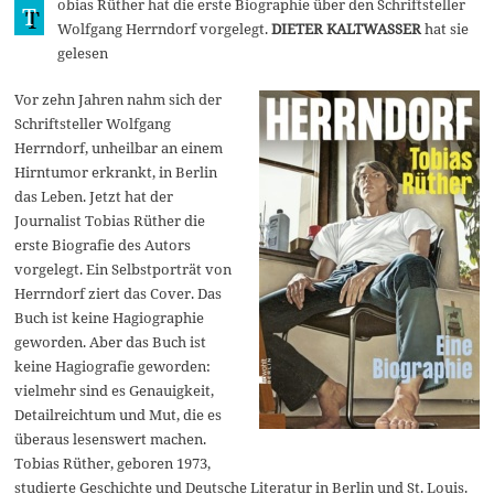
obias Rüther hat die erste Biographie über den Schriftsteller
t
T
o
Wolfgang Herrndorf vorgelegt.
DIETER KALTWASSER
hat sie
b
gelesen
e
r
2
Vor zehn Jahren nahm sich der
0
Schriftsteller Wolfgang
2
3
Herrndorf, unheilbar an einem
Hirntumor erkrankt, in Berlin
das Leben. Jetzt hat der
Journalist Tobias Rüther die
erste Biografie des Autors
vorgelegt. Ein Selbstporträt von
Herrndorf ziert das Cover. Das
Buch ist keine Hagiographie
geworden. Aber das Buch ist
keine Hagiografie geworden:
vielmehr sind es Genauigkeit,
Detailreichtum und Mut, die es
überaus lesenswert machen.
Tobias Rüther, geboren 1973,
studierte Geschichte und Deutsche Literatur in Berlin und St. Louis.