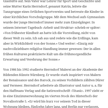
Glashütte auf. Sein Vater war Lehrer für Sport und Geschichte und
seine Mutter Karin Herrndorf, genannt Katrin, leitete die
Tanzgruppe eines örtlichen Sportvereins und betreute die Kinder in
einer kirchlichen Vorschulgruppe. Mit dem Wechsel aufs Gymnasium
wurde der junge Herrndorf immer mehr zum Einzelgänger. In
seinem Internet-Tagebuch ›Arbeit und Struktur‹ schrieb er später:
»Von frühester Kindheit an hatte ich die Vorstellung, nicht von
dieser Welt zu sein. Ich sah aus und redete wie die Erdlinge, kam
aber in Wirklichkeit von der Sonne.« Und weiter: »Einzig mir
nachvollziehbare religiöse Handlung immer gewesen: Der in allen
frühen Kulturen praktizierte Kult um die frühmorgendliche
Erwartung und Verehrung der Sonne.«
Von 1986 bis 1992 studierte Herrndorf Malerei an der Akademie der
Bildenden Künste Nürnberg. Er wurde stark inspiriert von Malern
der Renaissance und des Barock, zu seinen Vorbildern zählten Dürer
und Vermeer. Herrndorf arbeitete als Illustrator und Autor u. a. für
den Haffmans Verlag und die Satirezeitschrift ›Titanic‹. 1997 zieht er
in eine Einzimmerwohnung im vierten Stock des Hinterhofs der
Novalisstraße 5. »Er wird bis kurz vor seinem Tod in dieser
Wohnung bleiben, fünfzehn Jahre lang, und Berlin nur verlassen,