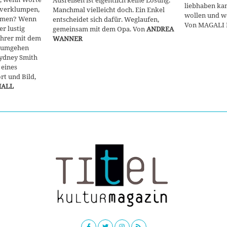
liebhaben ka
 verklumpen,
Manchmal vielleicht doch. Ein Enkel
wollen und we
mmen? Wenn
entscheidet sich dafür. Weglaufen,
Von MAGALI 
er lustig
gemeinsam mit dem Opa. Von
ANDREA
ehrer mit dem
WANNER
t umgehen
Sydney Smith
 eines
rt und Bild,
HALL