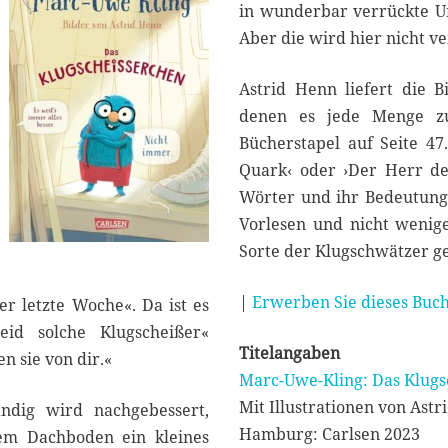
0
in wunderbar verrückte U
2
Aber die wird hier nicht v
3
Astrid Henn liefert die B
denen es jede Menge zu 
Bücherstapel auf Seite 47.
Quark‹ oder ›Der Herr der
Wörter und ihr Bedeutung
Vorlesen und nicht wenig
Sorte der Klugschwätzer ge
|
Erwerben Sie dieses Buch
er letzte Woche«. Da ist es
eid solche Klugscheißer«
Titelangaben
n sie von dir.«
Marc-Uwe-Kling: Das Klug
Mit Illustrationen von Ast
ndig wird nachgebessert,
Hamburg: Carlsen 2023
dem Dachboden ein kleines