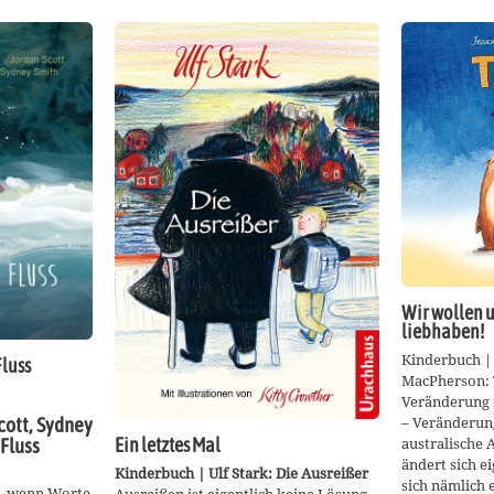
Wir wollen u
liebhaben!
Kinderbuch | 
luss
MacPherson: 
Veränderung i
– Veränderung
cott, Sydney
australische 
 Fluss
Ein letztes Mal
ändert sich ei
Kinderbuch | Ulf Stark: Die Ausreißer
sich nämlich 
hl, wenn Worte
Ausreißen ist eigentlich keine Lösung.