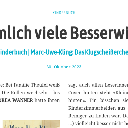
KINDERBUCH
lich viele Besserw
inderbuch | Marc-Uwe-Kling: Das Klugscheißerch
30. Oktober 2023
9
.
N
o
e: Bei Familie Theufel weiß
sagt auch allen Leserinn
v
. Die Rollen wechseln – bis
Cover hinten steht »Klein
e
DREA WANNER
hatte ihren
hinten«. Ein bisschen s
m
b
Kinderzimmerhelden aus d
e
Reiniger zu finden war. D
r
…) vielleicht besser nicht 
2