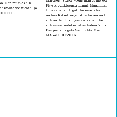
Märchen? Sicher, wenn man es mit der
nn. Man muss es nur
Physik punktgenau nimmt. Manchmal
r wollte das nicht? Tja …
tut es aber auch gut, das eine oder
HEISSLER
andere Rätsel ungelöst zu lassen und
sich an den Lösungen zu freuen, die
sich unvermutet ergeben haben. Zum
Beispiel eine gute Geschichte. Von
MAGALI HEISSLER