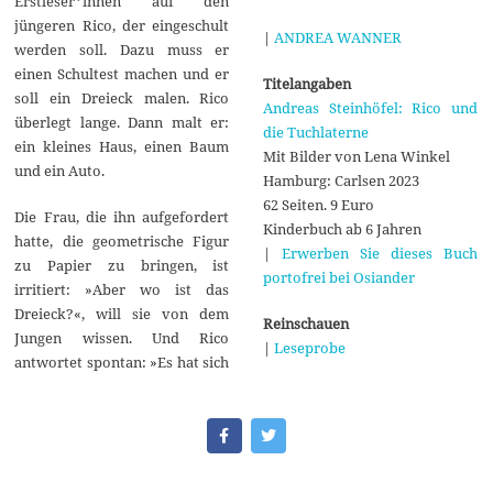
Erstleser*innen auf den
jüngeren Rico, der eingeschult
|
ANDREA WANNER
werden soll. Dazu muss er
einen Schultest machen und er
Titelangaben
soll ein Dreieck malen. Rico
Andreas Steinhöfel: Rico und
überlegt lange. Dann malt er:
die Tuchlaterne
ein kleines Haus, einen Baum
Mit Bilder von Lena Winkel
und ein Auto.
Hamburg: Carlsen 2023
62 Seiten. 9 Euro
Die Frau, die ihn aufgefordert
Kinderbuch ab 6 Jahren
hatte, die geometrische Figur
|
Erwerben Sie dieses Buch
zu Papier zu bringen, ist
portofrei bei Osiander
irritiert: »Aber wo ist das
Dreieck?«, will sie von dem
Reinschauen
Jungen wissen. Und Rico
|
Leseprobe
antwortet spontan: »Es hat sich