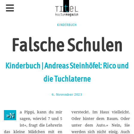
KINDERBUCH
Falsche Schulen
Kinderbuch | Andreas Steinhöfel: Rico und
die Tuchlaterne
6. November 2023
1
6
.
N
a Pippi, kann du mir
versteckt. Im Haus vielleicht.
o
»N
v
sagen, wieviel 7 und 5
Oder hinter dem Baum. Oder
e
ist«, fragt die Lehrerin
unter dem Auto.« Nein, Sie
m
b
das kleine Mädchen mit en
werden sich nicht einig. Auch