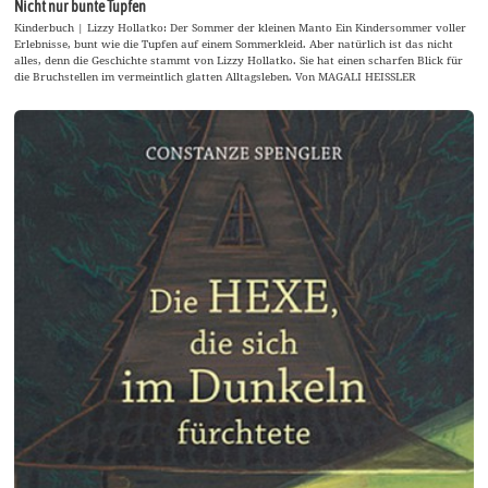
Nicht nur bunte Tupfen
Kinderbuch | Lizzy Hollatko: Der Sommer der kleinen Manto Ein Kindersommer voller
Erlebnisse, bunt wie die Tupfen auf einem Sommerkleid. Aber natürlich ist das nicht
alles, denn die Geschichte stammt von Lizzy Hollatko. Sie hat einen scharfen Blick für
die Bruchstellen im vermeintlich glatten Alltagsleben. Von MAGALI HEISSLER