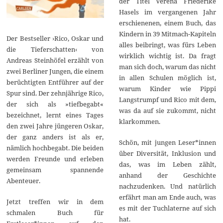
der Titel Verena Friederike
Hasels im vergangenen Jahr
erschienenen, einem Buch, das
Kindern in 39 Mitmach-Kapiteln
Der Bestseller ›Rico, Oskar und
alles beibringt, was fürs Leben
die Tieferschatten‹ von
wirklich wichtig ist. Da fragt
Andreas Steinhöfel erzählt von
man sich doch, warum das nicht
zwei Berliner Jungen, die einem
in allen Schulen möglich ist,
berüchtigten Entführer auf der
warum Kinder wie Pippi
Spur sind. Der zehnjährige Rico,
Langstrumpf und Rico mit dem,
der sich als »tiefbegabt«
was da auf sie zukommt, nicht
bezeichnet, lernt eines Tages
klarkommen.
den zwei Jahre jüngeren Oskar,
der ganz anders ist als er,
Schön, mit jungen Leser*innen
nämlich hochbegabt. Die beiden
über Diversität, Inklusion und
werden Freunde und erleben
das, was im Leben zählt,
gemeinsam spannende
anhand der Geschichte
Abenteuer.
nachzudenken. Und natürlich
erfährt man am Ende auch, was
Jetzt treffen wir in dem
es mit der Tuchlaterne auf sich
schmalen Buch für
hat.