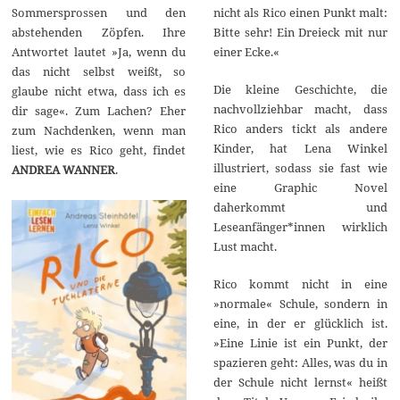
e
Sommersprossen und den
nicht als Rico einen Punkt malt:
r
2
abstehenden Zöpfen. Ihre
Bitte sehr! Ein Dreieck mit nur
0
Antwortet lautet »Ja, wenn du
einer Ecke.«
2
3
das nicht selbst weißt, so
Die kleine Geschichte, die
glaube nicht etwa, dass ich es
nachvollziehbar macht, dass
dir sage«. Zum Lachen? Eher
Rico anders tickt als andere
zum Nachdenken, wenn man
Kinder, hat Lena Winkel
liest, wie es Rico geht, findet
illustriert, sodass sie fast wie
ANDREA WANNER
.
eine Graphic Novel
daherkommt und
Leseanfänger*innen wirklich
Lust macht.
Rico kommt nicht in eine
»normale« Schule, sondern in
eine, in der er glücklich ist.
»Eine Linie ist ein Punkt, der
spazieren geht: Alles, was du in
der Schule nicht lernst« heißt