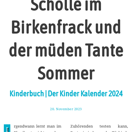
Scholle im
Birkenfrack und
der müden Tante
Sommer
Kinderbuch | Der Kinder Kalender 2024
20. November 2023
2
.
D
e
rgendwann lernt man im
Zuhörenden testen kann,
z
I
e