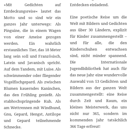
Entdecken einladend.
»Mit Gedichten auf
Entdeckungsreise« lautet das
Eine poetische Reise um die
Motto und so sind wir ein
Welt mit Bildern und Gedichten
ganzes Jahr unterwegs: Als
aus über 30 Ländern, explizit
Pinguine, die in einem Wagen
für Kinder zusammengestellt –
von einer Ameise gezogen
und für alle, die den
werden. Ein wahrlich
Kinderschuhen entwachsen
erstaunliches Tier, das 18 Meter
sind, nicht minder spannend.
lang sein soll und Französisch,
Die Internationale
Latein und Javanisch spricht.
Jugendbibliothek hat auch für
Auf dem Tandem, mit Luise. Als
das neue Jahr eine wundervolle
schwimmender oder fliegender
Auswahl von 53 Gedichten und
Vogelfischgepard. Als zwischen
Bildern aus der ganzen Welt
Blumen kauerndes Kaninchen,
zusammengestellt: eine Reise
das den Frühling genießt. Als
durch Zeit und Raum, ein
stabhochspringende Kuh. Als
kleines Meisterwerk, das uns
am Wettrennen mit Windhund,
nicht nur 365, sondern im
Gnu, Gepard, Hengst, Antilope
kommenden Jahr tatsächlich
und Gepard teilnehmende
366 Tage erfreut!
Schnecke.