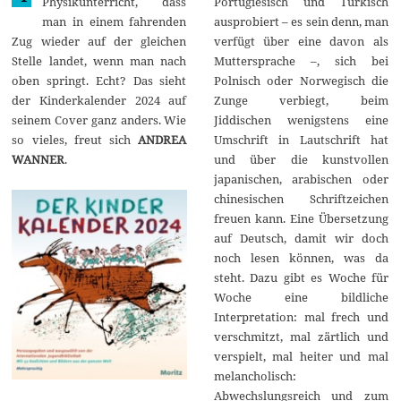
Physikunterricht, dass
Portugiesisch und Türkisch
m
man in einem fahrenden
ausprobiert – es sein denn, man
b
e
Zug wieder auf der gleichen
verfügt über eine davon als
r
Stelle landet, wenn man nach
Muttersprache –, sich bei
2
0
oben springt. Echt? Das sieht
Polnisch oder Norwegisch die
2
der Kinderkalender 2024 auf
Zunge verbiegt, beim
3
seinem Cover ganz anders. Wie
Jiddischen wenigstens eine
so vieles, freut sich
ANDREA
Umschrift in Lautschrift hat
WANNER
.
und über die kunstvollen
japanischen, arabischen oder
chinesischen Schriftzeichen
freuen kann. Eine Übersetzung
auf Deutsch, damit wir doch
noch lesen können, was da
steht. Dazu gibt es Woche für
Woche eine bildliche
Interpretation: mal frech und
verschmitzt, mal zärtlich und
verspielt, mal heiter und mal
melancholisch:
Abwechslungsreich und zum