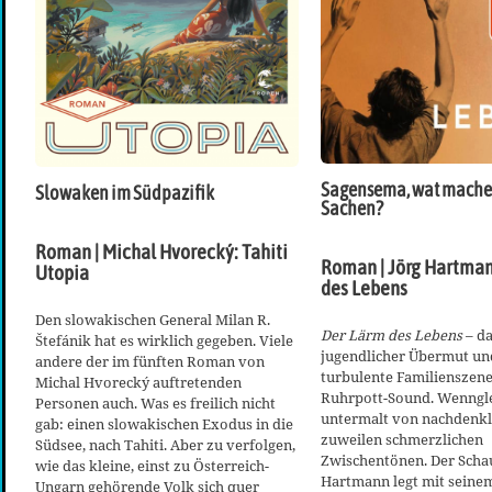
Sagensema, wat machen
Slowaken im Südpazifik
Sachen?
Roman | Michal Hvorecký: Tahiti
Roman | Jörg Hartman
Utopia
des Lebens
Den slowakischen General Milan R.
Der Lärm des Lebens
– da
Štefánik hat es wirklich gegeben. Viele
jugendlicher Übermut un
andere der im fünften Roman von
turbulente Familienszene
Michal Hvorecký auftretenden
Ruhrpott-Sound. Wenngl
Personen auch. Was es freilich nicht
untermalt von nachdenkl
gab: einen slowakischen Exodus in die
zuweilen schmerzlichen
Südsee, nach Tahiti. Aber zu verfolgen,
Zwischentönen. Der Schau
wie das kleine, einst zu Österreich-
Hartmann legt mit seine
Ungarn gehörende Volk sich quer