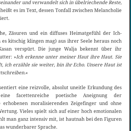
useinander und verwandelt sich in übelriechende Reste,
, heißt es im Text, dessen Tonfall zwischen Melancholie
ert.
e, Zäsuren und ein diffuses Heimatgefühl der Ich-
 es kitschig klingen mag) aus ihrer Seele heraus noch
 Kasan verspürt. Die junge Walja bekennt über ihr
tter: »
Ich erkenne unter meiner Haut ihre Haut. Sie
, ich erzähle sie weiter, bin ihr Echo. Unsere Haut ist
rtschreiben.
«
entiert eine reizvolle, absolut uneitle Erkundung des
ine facettenreiche poetische Aneignung der
e erhobenen moralisierenden Zeigefinger und ohne
Wertung. Vieles spielt sich auf einer hoch emotionalen
hlt man ganz intensiv mit, ist hautnah bei den Figuren
was wunderbarer Sprache.