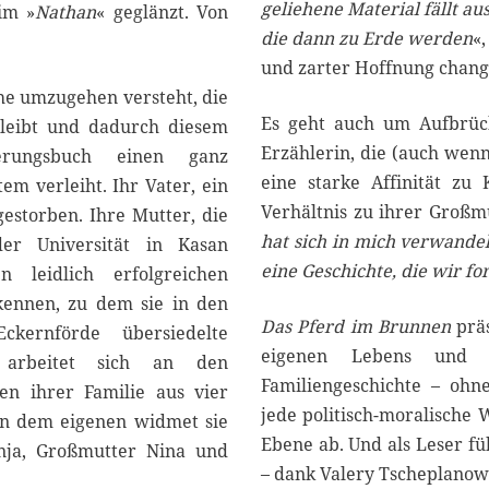
0
geliehene Material fällt a
im »
Nathan
« geglänzt. Von
2
die dann zu Erde werden
«
3
und zarter Hoffnung changi
che umzugehen versteht, die
Es geht auch um Aufbrüch
erleibt und dadurch diesem
Erzählerin, die (auch wenn
nerungsbuch einen ganz
eine starke Affinität zu
tem verleiht. Ihr Vater, ein
Verhältnis zu ihrer Großmu
gestorben. Ihre Mutter, die
hat sich in mich verwandelt
der Universität in Kasan
eine Geschichte, die wir fo
en leidlich erfolgreichen
kennen, zu dem sie in den
Das Pferd im Brunnen
präs
Eckernförde übersiedelte
eigenen Lebens und e
a arbeitet sich an den
Familiengeschichte – ohn
n ihrer Familie aus vier
jede politisch-moralische 
en dem eigenen widmet sie
Ebene ab. Und als Leser fü
nja, Großmutter Nina und
– dank Valery Tscheplano