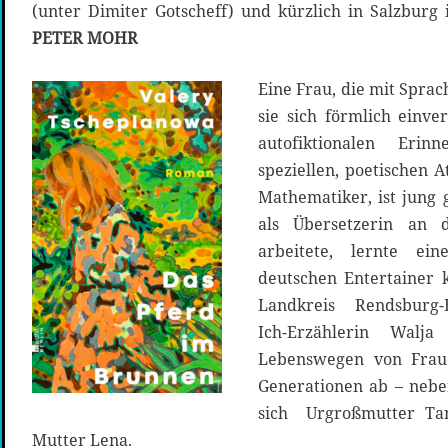
(unter Dimiter Gotscheff) und kürzlich in Salzburg 
PETER MOHR
Eine Frau, die mit Spra
sie sich förmlich einv
autofiktionalen Erin
speziellen, poetischen A
Mathematiker, ist jung 
als Übersetzerin an 
arbeitete, lernte ein
deutschen Entertainer 
Landkreis Rendsburg-
Ich-Erzählerin Walj
Lebenswegen von Fraue
Generationen ab – neb
sich Urgroßmutter Ta
Mutter Lena.