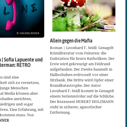
Allein gegen die Mafia
Roman | Leonhard F. Seidl: Genagelt
Krimiliteratur vom Feinsten: die
Endstation für brave Katholiken: Der
| Sofia Lapuente und
Erste wird gekreuzigt am Feldrand
sterman: RETRO
aufgefunden. Der Zweite baumelt in
Halbschuhen erdrosselt vor einer
n sind eine
Sitzbank. Die Dritte wird Opfer einer
eit sich zu vernetzen,
Brandkatastrophe. Der Autor
m junge Menschen
Leonhard F. Seidl kommt in Genagelt
ial Media können aber
einem Serienmörder auf die Schliche.
Schaden anrichten,
Der Rezensent HUBERT HOLZMANN
iedrigen und sogar
steht in sicherer, agnostischer
ören. Eine Erfahrung, mit
Entfernung.
rkommen muss. Von
NNER