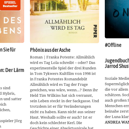
#Offline
 Sie für
Phönix aus der Asche
Roman | Franka Potente: Allmählich
Jugendbuch 
wird es Tag Lola schreibt – oder? Das
Jarrod Shu
experimentelle Spiel der drei Runden
n: Der Lärm
in Tom Tykwers Kultfilm von 1998 ist
Soziale Medie
in Franka Potentes Romandebüt
Supermöglichk
Allmählich wird es Tag der Frage
s sind
die vor alle
gewichen, was wäre, wenn…? Denn ihr
d Hybris,
schätzen. Soc
Held Tim Wilkins hat sich verrannt,
n und satter
auch großen 
sein Leben steckt in der Sackgasse. Und
eich
Menschen ern
trotzdem ist er für Veränderungen
ichen,
beinahe zerst
nicht zu haben. Kann nicht aus seiner
der Luna kla
Haut. Weshalb sollte er auch? Ist er
spieler Jörg
ANDREA WA
doch kein schlechter Kerl. Die
m
Geschichte einer Abwärtsspirale hat