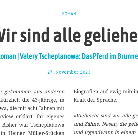
ROMAN
ir sind alle gelieh
oman | Valery Tscheplanowa: Das Pferd im Brunn
27. November 2023
4
.
D
e
azu gekommen aus anderen
Biografien auf ewig mitei
z
 kürzlich die 43-jährige, in
Kraft der Sprache.
e
a, die mit acht Jahren mit
m
»
Vielleicht sind wir alle g
b
view erklärt. Ihr eigenes
e
und Zähne. Nasen, die geli
. Bisher war Tscheplanowa
r
und irgendwann in einem u
 in Heiner Müller-Stücken
2