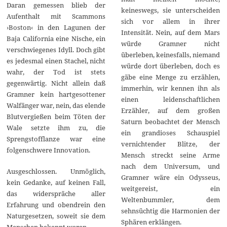
Daran gemessen blieb der
keineswegs, sie unterscheiden
Aufenthalt mit Scammons
sich vor allem in ihrer
›Boston‹ in den Lagunen der
Intensität. Nein, auf dem Mars
Baja California eine Nische, ein
würde Gramner nicht
verschwiegenes Idyll. Doch gibt
überleben, keinesfalls, niemand
es jedesmal einen Stachel, nicht
würde dort überleben, doch es
wahr, der Tod ist stets
gäbe eine Menge zu erzählen,
gegenwärtig. Nicht allein daß
immerhin, wir kennen ihn als
Gramner kein hartgesottener
einen leidenschaftlichen
Walfänger war, nein, das elende
Erzähler, auf dem großen
Blutvergießen beim Töten der
Saturn beobachtet der Mensch
Wale setzte ihm zu, die
ein grandioses Schauspiel
Sprengstofflanze war eine
vernichtender Blitze, der
folgenschwere Innovation.
Mensch streckt seine Arme
nach dem Universum, und
Ausgeschlossen. Unmöglich,
Gramner wäre ein Odysseus,
kein Gedanke, auf keinen Fall,
weitgereist, ein
das widerspräche aller
Weltenbummler, dem
Erfahrung und obendrein den
sehnsüchtig die Harmonien der
Naturgesetzen, soweit sie dem
Sphären erklängen.
Menschen bekannt waren.