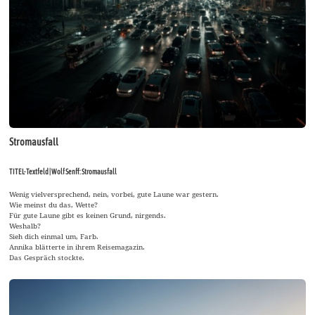
Stromausfall
TITEL-Textfeld | Wolf Senff: Stromausfall
Wenig vielversprechend, nein, vorbei, gute Laune war gestern.
Wie meinst du das, Wette?
Für gute Laune gibt es keinen Grund, nirgends.
Weshalb?
Sieh dich einmal um, Farb.
Annika blätterte in ihrem Reisemagazin.
Das Gespräch stockte.