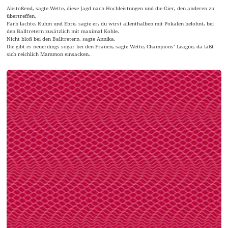
Abstoßend, sagte Wette, diese Jagd nach Hochleistungen und die Gier, den anderen zu
übertreffen.
Farb lachte. Ruhm und Ehre, sagte er, du wirst allenthalben mit Pokalen belohnt, bei
den Balltretern zusätzlich mit maximal Kohle.
Nicht bloß bei den Balltretern, sagte Annika.
Die gibt es neuerdings sogar bei den Frauen, sagte Wette, Champions’ League, da läßt
sich reichlich Mammon einsacken.