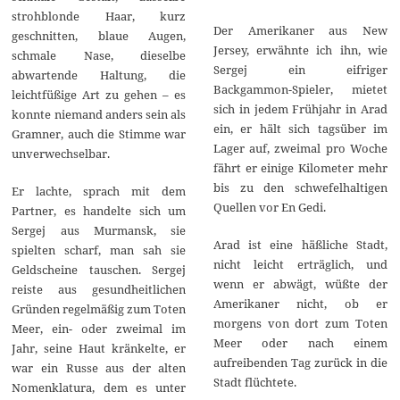
strohblonde Haar, kurz
Der Amerikaner aus New
geschnitten, blaue Augen,
Jersey, erwähnte ich ihn, wie
schmale Nase, dieselbe
Sergej ein eifriger
abwartende Haltung, die
Backgammon-Spieler, mietet
leichtfüßige Art zu gehen – es
sich in jedem Frühjahr in Arad
konnte niemand anders sein als
ein, er hält sich tagsüber im
Gramner, auch die Stimme war
Lager auf, zweimal pro Woche
unverwechselbar.
fährt er einige Kilometer mehr
bis zu den schwefelhaltigen
Er lachte, sprach mit dem
Quellen vor En Gedi.
Partner, es handelte sich um
Sergej aus Murmansk, sie
Arad ist eine häßliche Stadt,
spielten scharf, man sah sie
nicht leicht erträglich, und
Geldscheine tauschen. Sergej
wenn er abwägt, wüßte der
reiste aus gesundheitlichen
Amerikaner nicht, ob er
Gründen regelmäßig zum Toten
morgens von dort zum Toten
Meer, ein- oder zweimal im
Meer oder nach einem
Jahr, seine Haut kränkelte, er
aufreibenden Tag zurück in die
war ein Russe aus der alten
Stadt flüchtete.
Nomenklatura, dem es unter