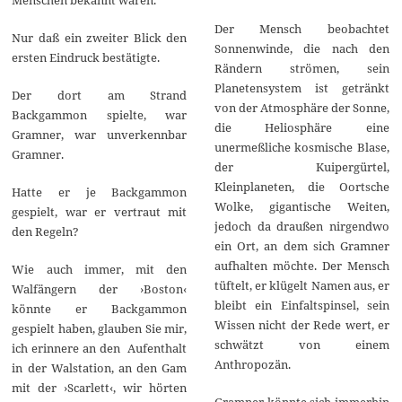
Der Mensch beobachtet
Nur daß ein zweiter Blick den
Sonnenwinde, die nach den
ersten Eindruck bestätigte.
Rändern strömen, sein
Planetensystem ist getränkt
Der dort am Strand
von der Atmosphäre der Sonne,
Backgammon spielte, war
die Heliosphäre eine
Gramner, war unverkennbar
unermeßliche kosmische Blase,
Gramner.
der Kuipergürtel,
Kleinplaneten, die Oortsche
Hatte er je Backgammon
Wolke, gigantische Weiten,
gespielt, war er vertraut mit
jedoch da draußen nirgendwo
den Regeln?
ein Ort, an dem sich Gramner
aufhalten möchte. Der Mensch
Wie auch immer, mit den
tüftelt, er klügelt Namen aus, er
Walfängern der ›Boston‹
bleibt ein Einfaltspinsel, sein
könnte er Backgammon
Wissen nicht der Rede wert, er
gespielt haben, glauben Sie mir,
schwätzt von einem
ich erinnere an den Aufenthalt
Anthropozän.
in der Walstation, an den Gam
mit der ›Scarlett‹, wir hörten
Gramner könnte sich immerhin