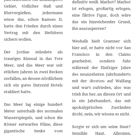
definitiv weiß. Marbot? Marbot
Gebiet, tödlicher Haß und
ist erlogen, großartig erlogen,
Blutvergießen, jedermann
eine fiktive Figur, doch wäre
wisse das, schon Ramses II.
das ein hinreichender Grund,
hatte den Frieden durch einen
ihn auszusperren?
Vertrag mit den Hethitern
sichern wollen.
Weshalb hielt Gramner sich
hier auf, er hatte nicht vor San
Der Jordan mündete als
Francisco in den Claims
trauriges Rinnsal in das Tote
gearbeitet, sondern fuhr
Meer, und das Meer war seit
während der fünfziger Jahre
etlichen Jahren in zwei Becken
des neunzehnten Jahrhunderts
zerfallen, an dessen nördlichem
mit der ›Boston‹ auf Walfang
sich ein gutes Dutzend Hotels
und war’s zufrieden, also was
etabliert hatte.
trieb ihn her, an diesen Ort und
in ein Jahrhundert, das mit
Das Meer lag einige hundert
apokalyptischen Zuständen
Meter unterhalb des normalen
droht, nein, wir wissen es nicht.
Wasserspiegels, und schon die
Römer entwarfen Pläne, diese
Sorgte er sich um seine Haut?
gigantische Senke vom
Sensible Haut, Allergien,