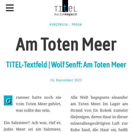
KURZPROSA
/
PROSA
Am Toten Meer
TITEL-Textfeld | Wolf Senff: Am Toten Meer
10. Dezember 2023
1
8
.
D
ramner hatte noch nie
Alle Welt begegnete einander
e
G
z
vom Toten Meer gehört,
am Toten Meer. Im Lager am
e
was sollte das sein.
Strand von En Bokek zumeist
m
b
diejenigen, deren Haut in dieser
e
Ein Salzmeer? Ach was, rief er,
mineraliengesättigten Luft zur
r
jedes Meer sei ein Salzmeer,
2
Ruhe fand, die Haut sei, heißt