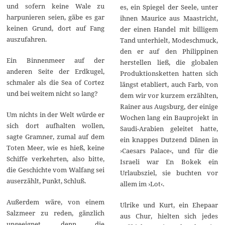
0
und sofern keine Wale zu
es, ein Spiegel der Seele, unter
2
harpunieren seien, gäbe es gar
3
ihnen Maurice aus Maastricht,
keinen Grund, dort auf Fang
der einen Handel mit billigem
auszufahren.
Tand unterhielt, Modeschmuck,
den er auf den Philippinen
Ein Binnenmeer auf der
herstellen ließ, die globalen
anderen Seite der Erdkugel,
Produktionsketten hatten sich
schmaler als die Sea of Cortez
längst etabliert, auch Farb, von
und bei weitem nicht so lang?
dem wir vor kurzem erzählten,
Rainer aus Augsburg, der einige
Um nichts in der Welt würde er
Wochen lang ein Bauprojekt in
sich dort aufhalten wollen,
Saudi-Arabien geleitet hatte,
sagte Gramner, zumal auf dem
ein knappes Dutzend Dänen in
Toten Meer, wie es hieß, keine
›Caesars Palace‹, und für die
Schiffe verkehrten, also bitte,
Israeli war En Bokek ein
die Geschichte vom Walfang sei
Urlaubsziel, sie buchten vor
auserzählt, Punkt, Schluß.
allem im ›Lot‹.
Außerdem wäre, von einem
Ulrike und Kurt, ein Ehepaar
Salzmeer zu reden, gänzlich
aus Chur, hielten sich jedes
ungeeignet, denn die