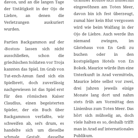
davon, und an die langen Tage
eingewöhnen am Toten Meer,
der Untätigkeit in der Ojo de
davon bin ich fest überzeugt,
Liebre, an denen die
zumal hier kein Blut vergossen
Verletzungen auskuriert
wird wie beim Walfang in der
wurden.
Ojo de Liebre. Auch werde ihn
niemand zwingen, im
Partien Backgammon auf der
Gästehaus von En Gedi zu
›Boston‹ lassen sich nicht
buchen oder in den
ausschließen, schon die
kostspieligen Hotels von En
griechischen Soldaten vor Troja
Bokek. Maurice würde ihm eine
kannten das Spiel. Im Grab von
Unterkunft in Arad vermitteln,
Tut-ench-Amun fand sich ein
Maurice lebte selbst vor zwei,
Spielbrett, doch zuverlässig
drei Jahren jeweils einige
nachgewiesen ist das Spiel erst
Monate lang dort und nahm
für den römischen Kaiser
stets früh am Vormittag den
Claudius, einen begeisterten
Linienbus zum Toten Meer. Das
Spieler, der ein Buch über
hört sich mühselig an, doch
Backgammon verfaßte, wir
viele halten es so, deshalb trifft
schweifen ab, sei’s drum, es
man in Arad auf internationales
handelte sich um dieselbe
Publikum.
schmale Gestalt, dasselbe