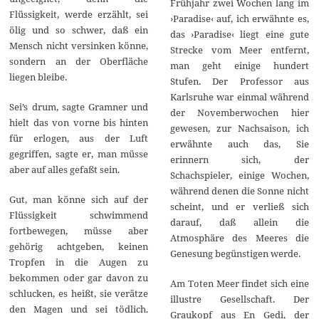
Frühjahr zwei Wochen lang im
Flüssigkeit, werde erzählt, sei
›Paradise‹ auf, ich erwähnte es,
ölig und so schwer, daß ein
das ›Paradise‹ liegt eine gute
Mensch nicht versinken könne,
Strecke vom Meer entfernt,
sondern an der Oberfläche
man geht einige hundert
liegen bleibe.
Stufen. Der Professor aus
Karlsruhe war einmal während
Sei’s drum, sagte Gramner und
der Novemberwochen hier
hielt das von vorne bis hinten
gewesen, zur Nachsaison, ich
für erlogen, aus der Luft
erwähnte auch das, Sie
gegriffen, sagte er, man müsse
erinnern sich, der
aber auf alles gefaßt sein.
Schachspieler, einige Wochen,
während denen die Sonne nicht
Gut, man könne sich auf der
scheint, und er verließ sich
Flüssigkeit schwimmend
darauf, daß allein die
fortbewegen, müsse aber
Atmosphäre des Meeres die
gehörig achtgeben, keinen
Genesung begünstigen werde.
Tropfen in die Augen zu
bekommen oder gar davon zu
Am Toten Meer findet sich eine
schlucken, es heißt, sie verätze
illustre Gesellschaft. Der
den Magen und sei tödlich.
Graukopf aus En Gedi, der