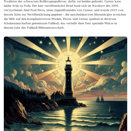
Tradition der schwarzen Rollkragenpullover, dafür sei beiden gedankt, Camus kam
leider früh zu Tode. Der hier veröffentlichte Brief fand sich im Nachlass des 2005
verstorbenen Abel Paul Pitou, eines Jugendfreundes von Camus, und wurde 2013 von
dessen Sohn zur Veröffentlichung gegeben – die unscheinbarsten Manuskripte erreichen
die Welt auf den kompliziertesten Pfaden. Pitous und Camus spielten in diversen
Schulmannschaften gemeinsam Fußball, das verleiht dem Text spezielle Würze in
diesem Jahr der Fußball-Weltmeisterschaft.