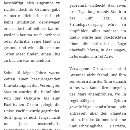
beschäftigt, sich zugrunde zu
gebremst, vielleicht daß zwei,
richten, doch für Gramner gäbe
drei Tage lang massiv Staub in
es aus medizinischer Sicht eh
der Luft läge, ein
keine Indikation, deretwegen
Strandspaziergang wäre zu
er sich dort aufhielte, er kannte
empfehlen, alles moderat, im
weder Rheuma noch Arthrose
Radio würde man Nachrichten
oder Arthritis, seine Haut war
über die stürmische Lage
gesund, und wie sollte er zum
oberhalb hören, in der Negev,
Toten Meer finden, einen Flug
in Jerusalem, in Tel Aviv.
zu buchen war undenkbar.
Verwegene Ortswechsel sind
Seine fünfziger Jahre waren
Gramner nicht fremd, und ihm
Zeiten einer herausragenden
sei, sofern ihm der Sinn danach
Umwälzung, in den Vereinigten
stehe, was Sandstürme angeht,
Staaten wurden die Bahnlinien
der Mars anempfohlen, wo in
von der Ostküste bis zum
regelmäßigen Zyklen
Pazifischen Ozean gelegt, die
gewalttätige Sandstürme wie
Union Pacific wurde gegründet,
entfesselt über den Planeten
doch ging es noch längst nicht
toben, für das Sonnenlicht eine
um jenes massenhafte
undurchdringliche Barriere,
touristische Reisen, durch das