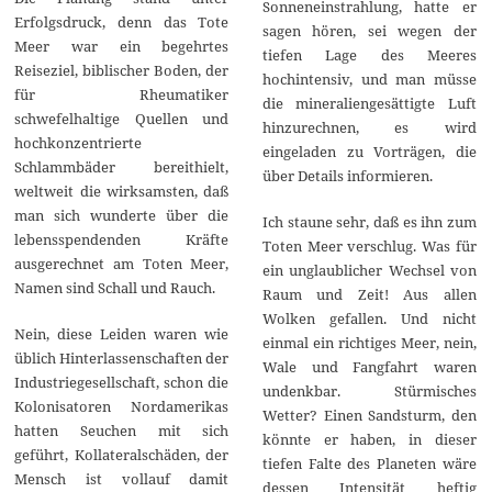
Sonneneinstrahlung, hatte er
Erfolgsdruck, denn das Tote
sagen hören, sei wegen der
Meer war ein begehrtes
tiefen Lage des Meeres
Reiseziel, biblischer Boden, der
hochintensiv, und man müsse
für Rheumatiker
die mineraliengesättigte Luft
schwefelhaltige Quellen und
hinzurechnen, es wird
hochkonzentrierte
eingeladen zu Vorträgen, die
Schlammbäder bereithielt,
über Details informieren.
weltweit die wirksamsten, daß
man sich wunderte über die
Ich staune sehr, daß es ihn zum
lebensspendenden Kräfte
Toten Meer verschlug. Was für
ausgerechnet am Toten Meer,
ein unglaublicher Wechsel von
Namen sind Schall und Rauch.
Raum und Zeit! Aus allen
Wolken gefallen. Und nicht
Nein, diese Leiden waren wie
einmal ein richtiges Meer, nein,
üblich Hinterlassenschaften der
Wale und Fangfahrt waren
Industriegesellschaft, schon die
undenkbar. Stürmisches
Kolonisatoren Nordamerikas
Wetter? Einen Sandsturm, den
hatten Seuchen mit sich
könnte er haben, in dieser
geführt, Kollateralschäden, der
tiefen Falte des Planeten wäre
Mensch ist vollauf damit
dessen Intensität heftig