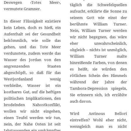
Deswegen ›Totes Meer‹,
täglich die Schwefelquellen
vermutete Gramner.
aufsucht, erklärte die Sonne zu
seinem Gott wie einst der
In dieser Flüssigkeit existiere
berühmte William Turner.
kein Leben, doch es hieß, ein
Nein, William Turner werden
Aufenthalt sei der Gesundheit
wir nicht begegnen, das wäre
bekömmlich, wie solle das
eher unwahrscheinlich,
gehen, und das Tote Meer
obgleich – nichts ist unmöglich,
verdunstete, zudem werde das
William Turner malte
Wasser des Jordan von den
hinreißende Farben, von denen
angrenzenden Staaten
es heißt, sie würden den
abgeschöpft, so daß für das
rötlichen Schein des Himmels
Westjordanland wenig
während der Jahre der
verbleibe, Wasser ist ein
Tambora-Depression spiegeln,
kostbares Gut, auf die heftigen
Sie erinnern sich, ich erzählte
politischen Implikationen, den
auch davon.
brodelnden Nahostkonflikt,
wollen wir nicht eingehen,
Wird Antinous Bellori
einen Teufel werden wir tun,
eintreffen? Wohl eher nicht,
nein, der Nahe Osten ist seit
wenngleich man es nicht
Jahrtausenden ein umkämpftes