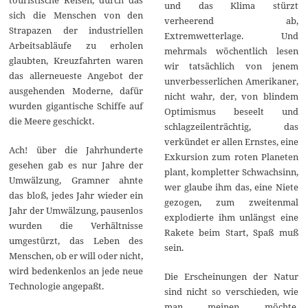
und das Klima stürzt
sich die Menschen von den
verheerend ab,
Strapazen der industriellen
Extremwetterlage. Und
Arbeitsabläufe zu erholen
mehrmals wöchentlich lesen
glaubten, Kreuzfahrten waren
wir tatsächlich von jenem
das allerneueste Angebot der
unverbesserlichen Amerikaner,
ausgehenden Moderne, dafür
nicht wahr, der, von blindem
wurden gigantische Schiffe auf
Optimismus beseelt und
die Meere geschickt.
schlagzeilenträchtig, das
verkündet er allen Ernstes, eine
Ach! über die Jahrhunderte
Exkursion zum roten Planeten
gesehen gab es nur Jahre der
plant, kompletter Schwachsinn,
Umwälzung, Gramner ahnte
wer glaube ihm das, eine Niete
das bloß, jedes Jahr wieder ein
gezogen, zum zweitenmal
Jahr der Umwälzung, pausenlos
explodierte ihm unlängst eine
wurden die Verhältnisse
Rakete beim Start, Spaß muß
umgestürzt, das Leben des
sein.
Menschen, ob er will oder nicht,
wird bedenkenlos an jede neue
Die Erscheinungen der Natur
Technologie angepaßt.
sind nicht so verschieden, wie
man meinen möchte,