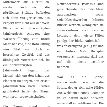
Mittelmeer aus aufzufüllen,
Neurodermitis, Psoriasis sind
weshalb auch nicht, die
gute Gründe, das Tote Meer
nördlichen Strände befänden
aufzusuchen, sogar
sich dann vor Jerusalem, das
Gelenkbeschwerden können
Projekt war nicht aus der Welt,
kuriert werden, wenngleich sie
Pläne des einundzwanzigsten
zurückkehren, auch nervöse
Jahrhunderts schlugen eine
Leiden, in den meisten Fällen
Wasserzuführung vom Roten
genügt der bloße Aufenthalt –
Meer her vor, eine Rohrleitung
was anstrengend genug ist und
von Eilat aus, doch es
ein hohes Maß Disziplin
herrschten Zweifel, daß das
voraussetzt, niemand darf das
ökologisch vertretbar sei, im
auf die leichte Schulter
einundzwanzigsten
nehmen.
Jahrhundert begann der
Mensch sich um den Erhalt des
War es die Sonne,
Planeten zu sorgen, den er seit
wahrscheinlich war es die
Jahrhunderten nach Kräften
Sonne, der er sich nahe fühlte.
geplündert hatte, der Planet
Aus welchem Grund? Gramner
war heruntergewirtschaftet.
wüßte darauf keine Antwort,
außer daß es wohltuend sei. Die
Die Planung stand unter