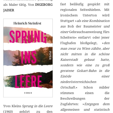
fast beiläufig gespickt mit
als Maler tätig. Von
INGEBORG
regionalen Seitenhieben. Mit
JAISER
ironischem Unterton wird
Stuttgart »
als eine Kombination
aus
Bob der Baumeister
und
einer
Gebrauchsanweisung fürs
Scheitern« entlarvt oder jener
Flughafen bloßgelegt, »
den
man zwar zu Wien zählte, aber
nicht mitten in die schöne
Kaiserstadt gebaut hatte,
sondern wie eine zu groß
geratene Gokart-Bahn in die
Einöde einer
niederösterreichischen
Ortschaft.
« Schon milder
stimmen einen die
Beschreibungen der
Zugfahrten: »
Entgegen dem
Yves Kleins
Sprung in die Leere
allgemeinen und statistisch
(1960) gehört zu den