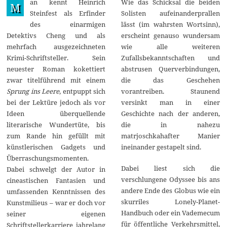
an kennt Heinrich
Wie das Schicksal die beiden
r
M
i
Steinfest als Erfinder
Solisten aufeinanderprallen
l
des einarmigen
lässt (im wahrsten Wortsinn),
2
0
Detektivs Cheng und als
erscheint genauso wundersam
2
mehrfach ausgezeichneten
wie alle weiteren
4
Krimi-Schriftsteller. Sein
Zufallsbekanntschaften und
neuester Roman kokettiert
abstrusen Querverbindungen,
zwar titelführend mit einem
die das Geschehen
Sprung ins Leere
, entpuppt sich
vorantreiben. Staunend
bei der Lektüre jedoch als vor
versinkt man in einer
Ideen überquellende
Geschichte nach der anderen,
literarische Wundertüte, bis
die in nahezu
zum Rande hin gefüllt mit
matrjoschkahafter Manier
künstlerischen Gadgets und
ineinander gestapelt sind.
Überraschungsmomenten.
Dabei liest sich die
Dabei schwelgt der Autor in
verschlungene Odyssee bis ans
cineastischen Fantasien und
andere Ende des Globus wie ein
umfassenden Kenntnissen des
skurriles Lonely-Planet-
Kunstmilieus – war er doch vor
Handbuch oder ein Vademecum
seiner eigenen
für öffentliche Verkehrsmittel,
Schriftstellerkarriere jahrelang