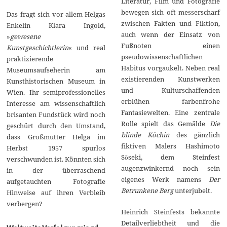
Literatur, Film und Fotografie
bewegen sich oft messerscharf
Das fragt sich vor allem Helgas
zwischen Fakten und Fiktion,
Enkelin Klara Ingold,
auch wenn der Einsatz von
»
gewesene
Fußnoten einen
Kunstgeschichtlerin
« und real
pseudowissenschaftlichen
praktizierende
Habitus vorgaukelt. Neben real
Museumsaufseherin am
existierenden Kunstwerken
Kunsthistorischen Museum in
und Kulturschaffenden
Wien. Ihr semiprofessionelles
erblühen farbenfrohe
Interesse am wissenschaftlich
Fantasiewelten. Eine zentrale
brisanten Fundstück wird noch
Rolle spielt das Gemälde
Die
geschürt durch den Umstand,
blinde Köchin
des gänzlich
dass Großmutter Helga im
fiktiven Malers Hashimoto
Herbst 1957 spurlos
Sōseki, dem Steinfest
verschwunden ist. Könnten sich
augenzwinkernd noch sein
in der überraschend
eigenes Werk namens
Der
aufgetauchten Fotografie
Betrunkene Berg
unterjubelt.
Hinweise auf ihren Verbleib
verbergen?
Heinrich Steinfests bekannte
Detailverliebtheit und die