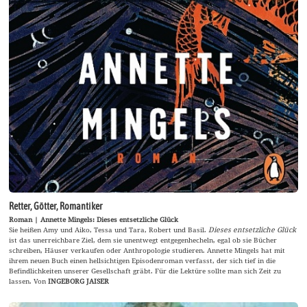
Retter, Götter, Romantiker
Roman | Annette Mingels: Dieses entsetzliche Glück
Sie heißen Amy und Aiko, Tessa und Tara, Robert und Basil.
Dieses entsetzliche Glück
ist das unerreichbare Ziel, dem sie unentwegt entgegenhecheln, egal ob sie Bücher
schreiben, Häuser verkaufen oder Anthropologie studieren. Annette Mingels hat mit
ihrem neuen Buch einen hellsichtigen Episodenroman verfasst, der sich tief in die
Befindlichkeiten unserer Gesellschaft gräbt. Für die Lektüre sollte man sich Zeit zu
lassen. Von
INGEBORG JAISER