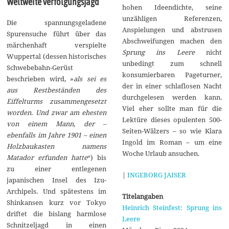
Weltweite Verfolgungsjagd
hohen Ideendichte, seine
unzähligen Referenzen,
Die spannungsgeladene
Anspielungen und abstrusen
Spurensuche führt über das
Abschweifungen machen den
märchenhaft verspielte
Sprung ins Leere
nicht
Wuppertal (dessen historisches
unbedingt zum schnell
Schwebebahn-Gerüst
konsumierbaren Pageturner,
beschrieben wird, »
als sei es
der in einer schlaflosen Nacht
aus Restbeständen des
durchgelesen werden kann.
Eiffelturms zusammengesetzt
Viel eher sollte man für die
worden. Und zwar am ehesten
Lektüre dieses opulenten 500-
von einem Mann, der –
Seiten-Wälzers – so wie Klara
ebenfalls im Jahre 1901 – einen
Ingold im Roman – um eine
Holzbaukasten namens
Woche Urlaub ansuchen.
Matador erfunden hatte
“) bis
zu einer entlegenen
|
INGEBORG JAISER
japanischen Insel des Izu-
Archipels. Und spätestens im
Titelangaben
Shinkansen kurz vor Tokyo
Heinrich Steinfest: Sprung ins
driftet die bislang harmlose
Leere
Schnitzeljagd in einen