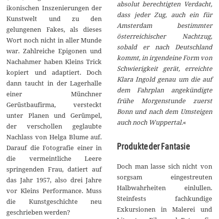
absolut berechtigten Verdacht,
ikonischen Inszenierungen der
dass jeder Zug, auch ein für
Kunstwelt und zu den
Amsterdam bestimmter
gelungenen Fakes, als dieses
österreichischer Nachtzug,
Wort noch nicht in aller Munde
sobald er nach Deutschland
war. Zahlreiche Epigonen und
kommt, in irgendeine Form von
Nachahmer haben Kleins Trick
Schwierigkeit gerät, erreichte
kopiert und adaptiert. Doch
Klara Ingold genau um die auf
dann taucht in der Lagerhalle
dem Fahrplan angekündigte
einer Münchner
frühe Morgenstunde zuerst
Gerüstbaufirma, versteckt
Bonn und nach dem Umsteigen
unter Planen und Gerümpel,
auch noch Wuppertal.
«
der verschollen geglaubte
Nachlass von Helga Blume auf.
Produkte der Fantasie
Darauf die Fotografie einer in
die vermeintliche Leere
Doch man lasse sich nicht von
springenden Frau, datiert auf
sorgsam eingestreuten
das Jahr 1957, also drei Jahre
Halbwahrheiten einlullen.
vor Kleins Performance. Muss
Steinfests fachkundige
die Kunstgeschichte neu
Exkursionen in Malerei und
geschrieben werden?