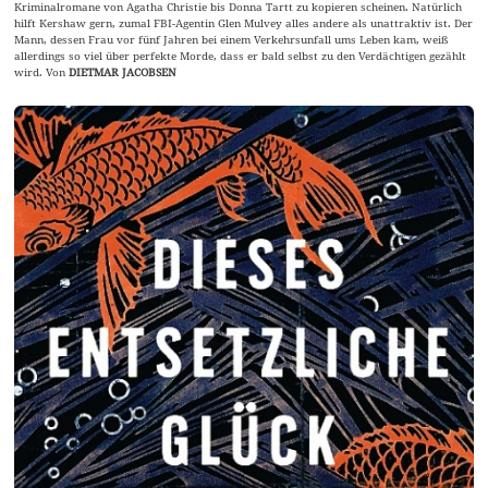
Kriminalromane von Agatha Christie bis Donna Tartt zu kopieren scheinen. Natürlich
hilft Kershaw gern, zumal FBI-Agentin Glen Mulvey alles andere als unattraktiv ist. Der
Mann, dessen Frau vor fünf Jahren bei einem Verkehrsunfall ums Leben kam, weiß
allerdings so viel über perfekte Morde, dass er bald selbst zu den Verdächtigen gezählt
wird. Von
DIETMAR JACOBSEN