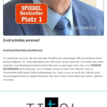
Es soll so bleiben, wie es war!
Gesellschaft | Peter Hahne: Das Maß ist voll
Es sind Kontroversen, die das aktuelle Schaffen des ehemaligen ZDF-Journalisten Peter
Hahne begleiten. Er stehe gedanklich der AfD nahe, lautet einer der Vorwürfe, der unter
anderem vom Medienjournalisten René Martens vorgetragen wird. Das war
BASTIAN
BUCHTALECK
nicht bekannt, als er Hahnes neuestes Buch ›Das Maß ist voll. In
Krisenzeiten hilft keine Volksverdummung‹ las. Und so war er nach der Lektüre ganz
unvoreingenommen in seinem Eindruck, das Buch eines rechts-liberalen Autors gelesen
zu haben.