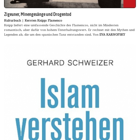
Zigeuner, Minengesänge und Drogentod
Kulturbuch | Kersten Knipp: Flamenco
Knipp liefert eine umfassende Geschichte des Flamencos, nicht im Mindesten
romantisch, aber dafür von hohem Unterhaltungswert. Er rechnet mit den Mythen und
Legenden ab, die um den spanischen Tanz entstanden sind. Von
EVA KARNOFSKY