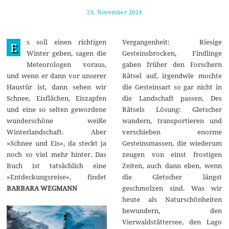
29. November 2024
7
.
D
e
s soll einen richtigen
Vergangenheit: Riesige
z
E
e
Winter geben, sagen die
Gesteinsbrocken, Findlinge
m
Meteorologen voraus,
gaben früher den Forschern
b
e
und wenn er dann vor unserer
Rätsel auf, irgendwie mochte
r
Haustür ist, dann sehen wir
die Gesteinsart so gar nicht in
2
0
Schnee, Eisflächen, Eiszapfen
die Landschaft passen. Des
2
und eine so selten gewordene
Rätsels Lösung: Gletscher
4
wunderschöne weiße
wandern, transportieren und
Winterlandschaft. Aber
verschieben enorme
»Schnee und Eis«, da steckt ja
Gesteinsmassen, die wiederum
noch so viel mehr hinter. Das
zeugen von einst frostigen
Buch ist tatsächlich eine
Zeiten, auch dann eben, wenn
»Entdeckungsreise«, findet
die Gletscher längst
BARBARA WEGMANN
geschmolzen sind. Was wir
heute als Naturschönheiten
bewundern, den
Vierwaldstättersee, den Lago