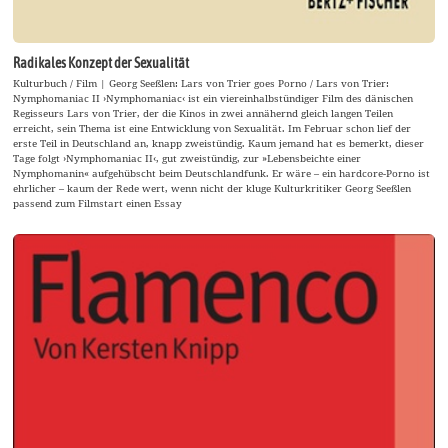
Radikales Konzept der Sexualität
Kulturbuch / Film | Georg Seeßlen: Lars von Trier goes Porno / Lars von Trier:
Nymphomaniac II ›Nymphomaniac‹ ist ein viereinhalbstündiger Film des dänischen
Regisseurs Lars von Trier, der die Kinos in zwei annähernd gleich langen Teilen
erreicht, sein Thema ist eine Entwicklung von Sexualität. Im Februar schon lief der
erste Teil in Deutschland an, knapp zweistündig. Kaum jemand hat es bemerkt, dieser
Tage folgt ›Nymphomaniac II‹, gut zweistündig, zur »Lebensbeichte einer
Nymphomanin« aufgehübscht beim Deutschlandfunk. Er wäre – ein hardcore-Porno ist
ehrlicher – kaum der Rede wert, wenn nicht der kluge Kulturkritiker Georg Seeßlen
passend zum Filmstart einen Essay