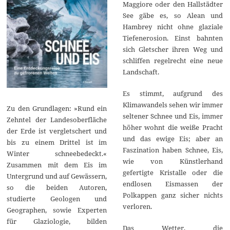
Maggiore oder den Hallstädter
See gäbe es, so Alean und
Hambrey nicht ohne glaziale
Tiefenerosion. Einst bahnten
sich Gletscher ihren Weg und
schliffen regelrecht eine neue
Landschaft.
Es stimmt, aufgrund des
Klimawandels sehen wir immer
Zu den Grundlagen: »Rund ein
seltener Schnee und Eis, immer
Zehntel der Landesoberfläche
höher wohnt die weiße Pracht
der Erde ist vergletschert und
und das ewige Eis; aber an
bis zu einem Drittel ist im
Faszination haben Schnee, Eis,
Winter schneebedeckt.«
wie von Künstlerhand
Zusammen mit dem Eis im
gefertigte Kristalle oder die
Untergrund und auf Gewässern,
endlosen Eismassen der
so die beiden Autoren,
Polkappen ganz sicher nichts
studierte Geologen und
verloren.
Geographen, sowie Experten
für Glaziologie, bilden
Das Wetter, die