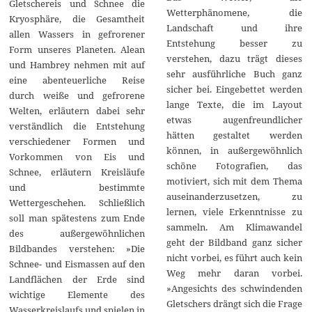
Gletschereis und Schnee die
Wetterphänomene, die
Kryosphäre, die Gesamtheit
Landschaft und ihre
allen Wassers in gefrorener
Entstehung besser zu
Form unseres Planeten. Alean
verstehen, dazu trägt dieses
und Hambrey nehmen mit auf
sehr ausführliche Buch ganz
eine abenteuerliche Reise
sicher bei. Eingebettet werden
durch weiße und gefrorene
lange Texte, die im Layout
Welten, erläutern dabei sehr
etwas augenfreundlicher
verständlich die Entstehung
hätten gestaltet werden
verschiedener Formen und
können, in außergewöhnlich
Vorkommen von Eis und
schöne Fotografien, das
Schnee, erläutern Kreisläufe
motiviert, sich mit dem Thema
und bestimmte
auseinanderzusetzen, zu
Wettergeschehen. Schließlich
lernen, viele Erkenntnisse zu
soll man spätestens zum Ende
sammeln. Am Klimawandel
des außergewöhnlichen
geht der Bildband ganz sicher
Bildbandes verstehen: »Die
nicht vorbei, es führt auch kein
Schnee- und Eismassen auf den
Weg mehr daran vorbei.
Landflächen der Erde sind
»Angesichts des schwindenden
wichtige Elemente des
Gletschers drängt sich die Frage
Wasserkreislaufs und spielen in