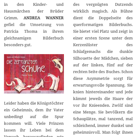
in den Kinder- und
des vergnügten Dutzends
Hausmärchen der Brüder
wirklich magisch. Als Bühne
Grimm.
ANDREA WANNER
dient die Doppelseite des
gefiel die Umsetzung von
querformatigen Bilderbuchs.
Patricia Thoma in ihrem
Sie bietet viel Platz und zeigt in
gleichnamigen Bilderbuch
einer ersten Szene unter dem
besonders gut.
Kerzenlüster des
Schlafgemachs die dunkle
Silhouette der Mädchen, sieben
auf der linken, fünf auf der
rechten Seite des Buches. Schon
diese Asymmetrie sorgt für
erwartungsvolle Spannung. Sie
knien hintereinander und jede
kämmt jeweils die Haare der
Leider haben die Königstöchter
vor ihr Knieenden. Zwölf sind
ein Geheimnis, dem ihr Vater
eine Menge. Sie bevölkern die
unbedingt auf die Spur
Schauplätze, mal tanzend, mal
kommen will. Viele Prinzen
schleichend, immer dunkel und
lassen ihr Leben bei dem
geheimnisvoll. Man folgt ihnen
Versuch, herauszufinden, wie