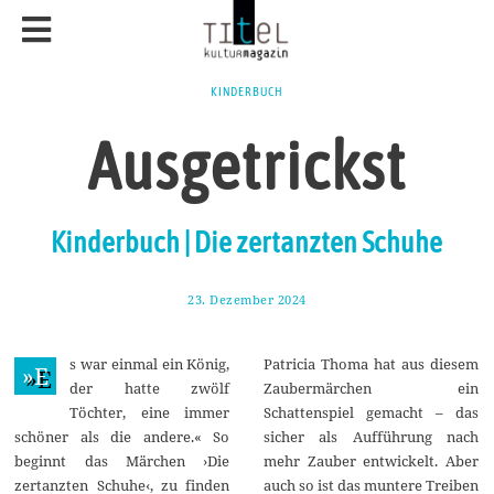
KINDERBUCH
Ausgetrickst
Kinderbuch | Die zertanzten Schuhe
23. Dezember 2024
6
.
J
a
s war einmal ein König,
Patricia Thoma hat aus diesem
n
»E
u
der hatte zwölf
Zaubermärchen ein
a
Töchter, eine immer
Schattenspiel gemacht – das
r
2
schöner als die andere.« So
sicher als Aufführung nach
0
beginnt das Märchen ›Die
mehr Zauber entwickelt. Aber
2
5
zertanzten Schuhe‹, zu finden
auch so ist das muntere Treiben