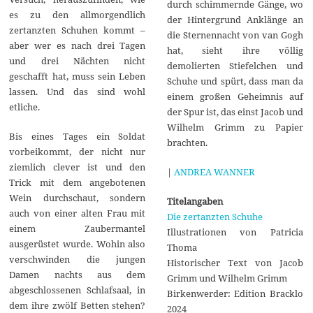
durch schimmernde Gänge, wo
es zu den allmorgendlich
der Hintergrund Anklänge an
zertanzten Schuhen kommt –
die Sternennacht von van Gogh
aber wer es nach drei Tagen
hat, sieht ihre völlig
und drei Nächten nicht
demolierten Stiefelchen und
geschafft hat, muss sein Leben
Schuhe und spürt, dass man da
lassen. Und das sind wohl
einem großen Geheimnis auf
etliche.
der Spur ist, das einst Jacob und
Wilhelm Grimm zu Papier
Bis eines Tages ein Soldat
brachten.
vorbeikommt, der nicht nur
ziemlich clever ist und den
|
ANDREA WANNER
Trick mit dem angebotenen
Wein durchschaut, sondern
Titelangaben
auch von einer alten Frau mit
Die zertanzten Schuhe
einem Zaubermantel
Illustrationen von Patricia
ausgerüstet wurde. Wohin also
Thoma
verschwinden die jungen
Historischer Text von Jacob
Damen nachts aus dem
Grimm und Wilhelm Grimm
abgeschlossenen Schlafsaal, in
Birkenwerder: Edition Bracklo
dem ihre zwölf Betten stehen?
2024