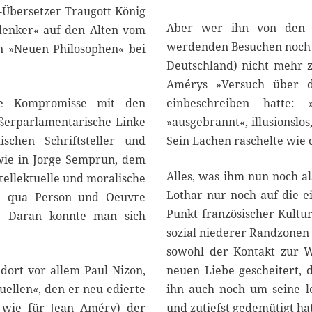
-Übersetzer Traugott König
Aber wer ihn von den al
denker« auf den Alten vom
werdenden Besuchen noch s
en »Neuen Philosophen« bei
Deutschland) nicht mehr 
Amérys »Versuch über da
ne Kompromisse mit den
einbeschreiben hatte:
ußerparlamentarische Linke
»ausgebrannt«, illusionslos
ischen Schriftsteller und
Sein Lachen raschelte wie
 wie in Jorge Semprun, dem
Alles, was ihm nun noch a
tellektuelle und moralische
Lothar nur noch auf die ei
und qua Person und Oeuvre
Punkt französischer Kultur
t. Daran konnte man sich
sozial niederer Randzonen
sowohl der Kontakt zur Wo
 dort vor allem Paul Nizon,
neuen Liebe gescheitert, 
uellen«, den er neu edierte
ihn auch noch um seine l
 wie für Jean Améry) der
und zutiefst gedemütigt hat