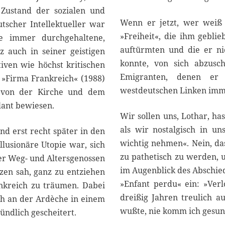
 Zustand der sozialen und
Wenn er jetzt, wer weiß w
tscher Intellektueller war
»Freiheit«, die ihm gebli
ne immer durchgehaltene,
auftürmten und die er ni
z auch in seiner geistigen
konnte, von sich abzusch
iven wie höchst kritischen
Emigranten, denen er 
 »Firma Frankreich« (1988)
westdeutschen Linken imm
l von der Kirche und dem
lant bewiesen.
Wir sollen uns, Lothar, ha
als wir nostalgisch in u
nd erst recht später in den
wichtig nehmen«. Nein, das
llusionäre Utopie war, sich
zu pathetisch zu werden, 
ner Weg- und Altersgenossen
im Augenblick des Abschie
zen sah, ganz zu entziehen
»Enfant perdu« ein: »Verlo
ankreich zu träumen. Dabei
dreißig Jahren treulich au
ch an der Ardèche in einem
wußte, nie komm ich gesun
ndlich gescheitert.