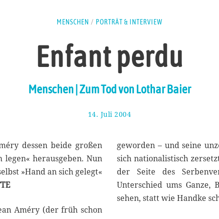
MENSCHEN
/
PORTRÄT & INTERVIEW
Enfant perdu
Menschen | Zum Tod von Lothar Baier
14. Juli 2004
5
.
J
u
Améry dessen beide großen
geworden – und seine unze
l
h legen« herausgeben. Nun
sich nationalistisch zerset
i
selbst »Hand an sich gelegt«
der Seite des Serbenve
2
0
TE
Unterschied ums Ganze, B
2
sehen, statt wie Handke s
0
Jean Améry (der früh schon