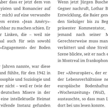
Aber dass er jetzt dem von
Wenn jetzt Jürgen Busche
ayisten und Romancier auf
Gegner nachruft, Lothar Bai
für mich) auf eine verwandte
Entwicklung, die Baier ge
e dem ersten »Jean Améry«-
den Siebziger bis zu Be
ehbar zu machen schien. Er
präsenter Kommentator,
er Linken, die – weil nie
jemand nach seiner Me
hmal auch für sein sowohl
Gerechterweise muss man
es »Engagement« der Boden
verbittert und ohne Streit
Szene blickte, seit er nach
in Montreal im frankophon
r Jahren nannte, war diese
nd fühlte, für den 1942 in
Der »Alteuropäer«, der e
osophie und Soziologie und
der Lebensverhältnisse ne
er nicht – weil er (wie der
europäische Bodenhaft
r deutschen Misere in der
»Wochenzeitung« (WoZ), 
 eine intellektuelle Heimat
austauschte, so dass man 
reifende Instanz gefunden
dort bei uns lesen konnte.