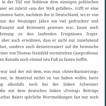
 in der TAZ mit Noblesse dem einstigen politischen
er sei zuletzt »aus der Welt gefallen«, trifft er eine
nommen hatte, nachdem ihn in Deutschland, wo er von
ginn der Neunziger Jahre ein viel gedruckter und
 Essayist und Rezensent gewesen war, kaum noch
inung zu den laufenden Ereignissen fragte.
 aber auch erwähnen, dass er nicht nur zunehmend
lust, sondern auch desinteressiert auf die heimische
 einer von Thomas Steinfeld vermittelten Gastprofessur
en Kanada noch einmal neu Fuß zu fassen hoffte.
r war und der mit dem, was man »Amerikanisierung«
nnt, in Montreal nichts zu tun haben wollte, hatte
ung allenfalls noch bei der linken Schweizer
die mit dem deutschen linken »Freitag« Beiträge
Lothar Baiers spärliche Wortmeldungen fast nur noch