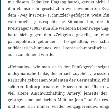
mit diesem Gedanken Umgang hatte), gewiss nicht. 
ihm ebenso sehr geschätzten wie bewunderten Ess
dem »Weg ins Freie« (Schnitzler) gefolgt ist, weist (
existentielle, geistespolitische Situation hin, di
Preisträger (1985) nun alle weiteren Lebenswege ung
hatte sich gegen den »Zeitgeist« gestellt, an ein
parteipolitisch gebunden – festgehalten, wie sc
aufklärerisch-humanes wie literarisch-moralisch
auch zunehmend wurde.
»Heimatlos«, wie man sie in den Fünfziger/Sechzige
undogmatische Linke, der er sich zugehörig wusste u
Karlsruhe geborenen Studenten der Germanistik, Phil
späteren Kulturjournalisten, Essayisten und Übersetz
viel ältere Auschwitzhäftling Améry) jenseits de
geistigen und politischen Militanz Jean-Paul Sartres
und eine sich immer wieder »engagierende«, eing