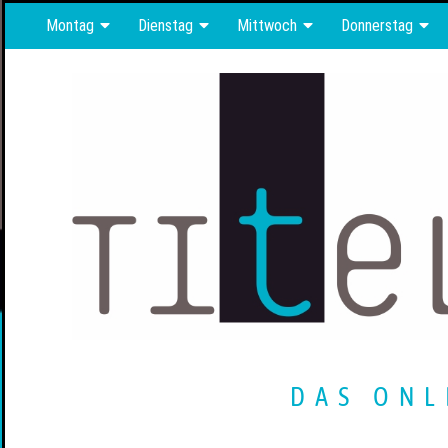
Montag
Dienstag
Mittwoch
Donnerstag
DAS ONL