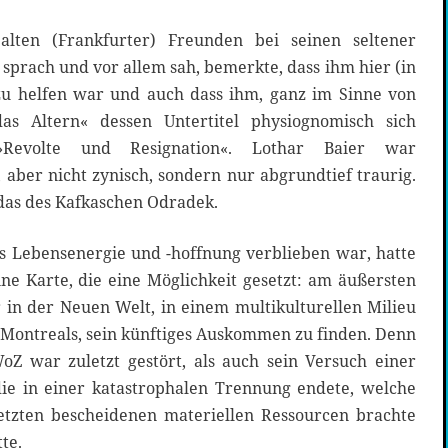
ten (Frankfurter) Freunden bei seinen seltener
prach und vor allem sah, bemerkte, dass ihm hier (in
zu helfen war und auch dass ihm, ganz im Sinne von
s Altern« dessen Untertitel physiognomisch sich
 »Revolte und Resignation«. Lothar Baier war
, aber nicht zynisch, sondern nur abgrundtief traurig.
 das des Kafkaschen Odradek.
ls Lebensenergie und -hoffnung verblieben war, hatte
ne Karte, die eine Möglichkeit gesetzt: am äußersten
 in der Neuen Welt, in einem multikulturellen Milieu
 Montreals, sein künftiges Auskommen zu finden. Denn
Z war zuletzt gestört, als auch sein Versuch einer
die in einer katastrophalen Trennung endete, welche
etzten bescheidenen materiellen Ressourcen brachte
te.