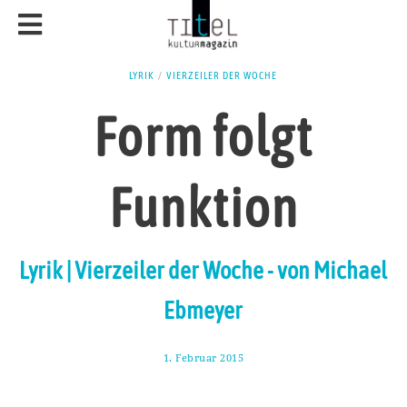
LYRIK
/
VIERZEILER DER WOCHE
Form folgt
Funktion
Lyrik | Vierzeiler der Woche - von Michael
Ebmeyer
1. Februar 2015
2
0
.
S