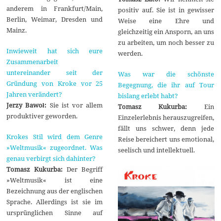
anderem in Frankfurt/Main,
positiv auf. Sie ist in gewisser
Berlin, Weimar, Dresden und
Weise eine Ehre und
Mainz.
gleichzeitig ein Ansporn, an uns
zu arbeiten, um noch besser zu
Inwieweit hat sich eure
werden.
Zusammenarbeit
untereinander seit der
Was war die schönste
Gründung von Kroke vor 25
Begegnung, die ihr auf Tour
Jahren verändert?
bislang erlebt habt?
Jerzy Bawoł:
Sie ist vor allem
Tomasz Kukurba:
Ein
produktiver geworden.
Einzelerlebnis herauszugreifen,
fällt uns schwer, denn jede
Krokes Stil wird dem Genre
Reise bereichert uns emotional,
»Weltmusik« zugeordnet. Was
seelisch und intellektuell.
genau verbirgt sich dahinter?
Tomasz Kukurba:
Der Begriff
»Weltmusik« ist eine
Bezeichnung aus der englischen
Sprache. Allerdings ist sie im
ursprünglichen Sinne auf