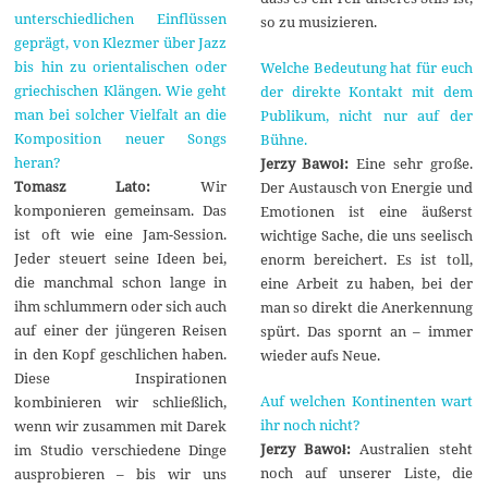
unterschiedlichen Einflüssen
so zu musizieren.
geprägt, von Klezmer über Jazz
bis hin zu orientalischen oder
Welche Bedeutung hat für euch
griechischen Klängen. Wie geht
der direkte Kontakt mit dem
man bei solcher Vielfalt an die
Publikum, nicht nur auf der
Komposition neuer Songs
Bühne.
heran?
Jerzy Bawoł:
Eine sehr große.
Tomasz Lato:
Wir
Der Austausch von Energie und
komponieren gemeinsam. Das
Emotionen ist eine äußerst
ist oft wie eine Jam-Session.
wichtige Sache, die uns seelisch
Jeder steuert seine Ideen bei,
enorm bereichert. Es ist toll,
die manchmal schon lange in
eine Arbeit zu haben, bei der
ihm schlummern oder sich auch
man so direkt die Anerkennung
auf einer der jüngeren Reisen
spürt. Das spornt an – immer
in den Kopf geschlichen haben.
wieder aufs Neue.
Diese Inspirationen
Auf welchen Kontinenten wart
kombinieren wir schließlich,
ihr noch nicht?
wenn wir zusammen mit Darek
Jerzy Bawoł:
Australien steht
im Studio verschiedene Dinge
noch auf unserer Liste, die
ausprobieren – bis wir uns