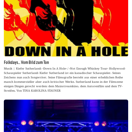
Folkdays… Vom Bild zum Ton
Musik | Kiefer Sutherland: ›Down In A Hole‹ / ›Not Enough Whiskey Tour‹ Hollywood-
Schauspieler Sutherland: Kiefer Sutherland ist ein kanadischer Schauspieler. Seines
Zeichens nun auch Songwriter. Seine Filmografie besteht aus einer erheblichen Reihe
manch kommerzieller aber auch kritischer Werke. Sutherland kann in der Filmszene
einigen Dingen gerecht werden: dem Mainstreamkino, dem Autorenfilm und dem TV-
Streifen. Von TINA KAROLINA STAUNER