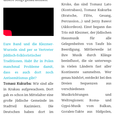
Kroke, das sind Tomasz Lato
(Kontrabass), Tomasz Kukurba
(Bratsche, Flöte, Gesang,
Percussion…) und Jerzy Bawoł
(Akkordeon). Einst begann das
Trio mit Klezmer, der jüdischen
Hausmusik für alle
Gelegenheiten von Taufe bis
Eure Band und die Klezmer-
Beerdigung. Mittlerweile ist
Wurzeln sind per se Vertreter
ihre Musik durch Klänge
jiddisch-folkloristischer
beeinflusst, die sie unterwegs
Traditionen. Habt ihr in Polen
in vielen Ländern fast aller
manchmal Probleme damit,
Kontinente sammelten. Wer
dass es auch dort noch
genau hinhört, entdeckt bei den
Antisemitismus gibt?
Dreien Sequenzen aus
Tomasz Kukurba:
Wir sind alle
verschiedenen
in Krakau aufgewachsen. Dort
Musikrichtungen und
gab es schon im Mittelalter eine
Weltregionen: Roma- und
große jüdische Gemeinde im
Gypsi-Musik vom Balkan,
Stadtteil Kazimierz. Die
Goralen-Takte aus Südpolen,
Deutschen haben dort im