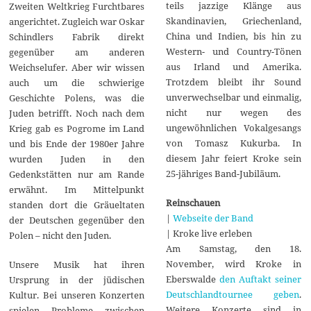
teils jazzige Klänge aus
Zweiten Weltkrieg Furchtbares
Skandinavien, Griechenland,
angerichtet. Zugleich war Oskar
China und Indien, bis hin zu
Schindlers Fabrik direkt
Western- und Country-Tönen
gegenüber am anderen
aus Irland und Amerika.
Weichselufer. Aber wir wissen
Trotzdem bleibt ihr Sound
auch um die schwierige
unverwechselbar und einmalig,
Geschichte Polens, was die
nicht nur wegen des
Juden betrifft. Noch nach dem
ungewöhnlichen Vokalgesangs
Krieg gab es Pogrome im Land
von Tomasz Kukurba. In
und bis Ende der 1980er Jahre
diesem Jahr feiert Kroke sein
wurden Juden in den
25-jähriges Band-Jubiläum.
Gedenkstätten nur am Rande
erwähnt. Im Mittelpunkt
Reinschauen
standen dort die Gräueltaten
|
Webseite der Band
der Deutschen gegenüber den
| Kroke live erleben
Polen – nicht den Juden.
Am Samstag, den 18.
November, wird Kroke in
Unsere Musik hat ihren
Eberswalde
den Auftakt seiner
Ursprung in der jüdischen
Deutschlandtournee geben
.
Kultur. Bei unseren Konzerten
Weitere Konzerte sind in
spielen Probleme zwischen