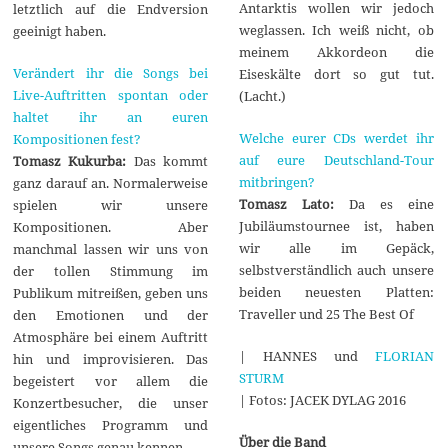
Antarktis wollen wir jedoch
letztlich auf die Endversion
weglassen. Ich weiß nicht, ob
geeinigt haben.
meinem Akkordeon die
Verändert ihr die Songs bei
Eiseskälte dort so gut tut.
Live-Auftritten spontan oder
(Lacht.)
haltet ihr an euren
Welche eurer CDs werdet ihr
Kompositionen fest?
auf eure Deutschland-Tour
Tomasz Kukurba:
Das kommt
mitbringen?
ganz darauf an. Normalerweise
Tomasz Lato:
Da es eine
spielen wir unsere
Jubiläumstournee ist, haben
Kompositionen. Aber
wir alle im Gepäck,
manchmal lassen wir uns von
selbstverständlich auch unsere
der tollen Stimmung im
beiden neuesten Platten:
Publikum mitreißen, geben uns
Traveller und 25 The Best Of
den Emotionen und der
Atmosphäre bei einem Auftritt
| HANNES und
FLORIAN
hin und improvisieren. Das
STURM
begeistert vor allem die
| Fotos: JACEK DYLAG 2016
Konzertbesucher, die unser
eigentliches Programm und
Über die Band
unsere Songs genau kennen.