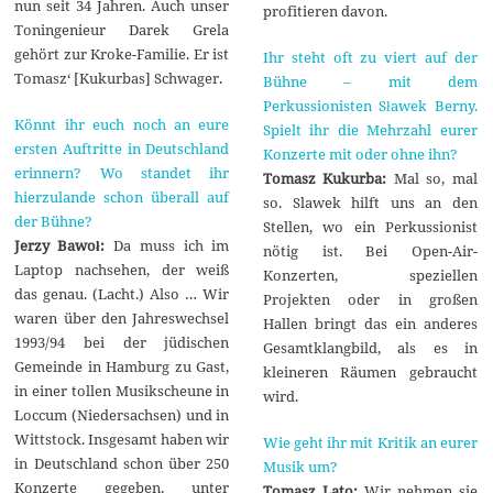
nun seit 34 Jahren. Auch unser
profitieren davon.
Toningenieur Darek Grela
gehört zur Kroke-Familie. Er ist
Ihr steht oft zu viert auf der
Tomasz‘ [Kukurbas] Schwager.
Bühne – mit dem
Perkussionisten Sławek Berny.
Könnt ihr euch noch an eure
Spielt ihr die Mehrzahl eurer
ersten Auftritte in Deutschland
Konzerte mit oder ohne ihn?
erinnern? Wo standet ihr
Tomasz Kukurba:
Mal so, mal
hierzulande schon überall auf
so. Slawek hilft uns an den
der Bühne?
Stellen, wo ein Perkussionist
Jerzy Bawoł:
Da muss ich im
nötig ist. Bei Open-Air-
Laptop nachsehen, der weiß
Konzerten, speziellen
das genau. (Lacht.) Also … Wir
Projekten oder in großen
waren über den Jahreswechsel
Hallen bringt das ein anderes
1993/94 bei der jüdischen
Gesamtklangbild, als es in
Gemeinde in Hamburg zu Gast,
kleineren Räumen gebraucht
in einer tollen Musikscheune in
wird.
Loccum (Niedersachsen) und in
Wittstock. Insgesamt haben wir
Wie geht ihr mit Kritik an eurer
in Deutschland schon über 250
Musik um?
Konzerte gegeben, unter
Tomasz Lato:
Wir nehmen sie