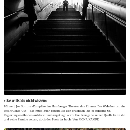
»Das willst du nicht wissen«
Bühne | Joe Sutton: ›Komplize‹ im Hamburger Theater das Zimmer Die Wahrheit ist ein
gefährliches Gut – das muss auch Journalist Ben erkennen, als er geheime US-
Regierungsmethoden aufdeckt und angeklagt wird. Die Preisgabe seiner Quelle kann ihn
und seine Familie retten, doch der Preis ist hoch. Von MONA KAMPE