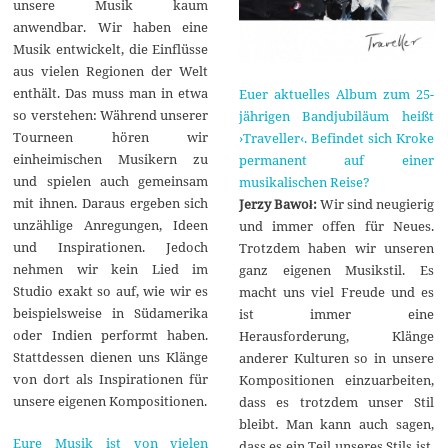
unsere Musik kaum
anwendbar. Wir haben eine
Musik entwickelt, die Einflüsse
aus vielen Regionen der Welt
enthält. Das muss man in etwa
Euer aktuelles Album zum 25-
so verstehen: Während unserer
jährigen Bandjubiläum heißt
Tourneen hören wir
›Traveller‹. Befindet sich Kroke
einheimischen Musikern zu
permanent auf einer
und spielen auch gemeinsam
musikalischen Reise?
mit ihnen. Daraus ergeben sich
Jerzy Bawoł:
Wir sind neugierig
unzählige Anregungen, Ideen
und immer offen für Neues.
und Inspirationen. Jedoch
Trotzdem haben wir unseren
nehmen wir kein Lied im
ganz eigenen Musikstil. Es
Studio exakt so auf, wie wir es
macht uns viel Freude und es
beispielsweise in Südamerika
ist immer eine
oder Indien performt haben.
Herausforderung, Klänge
Stattdessen dienen uns Klänge
anderer Kulturen so in unsere
von dort als Inspirationen für
Kompositionen einzuarbeiten,
unsere eigenen Kompositionen.
dass es trotzdem unser Stil
bleibt. Man kann auch sagen,
Eure Musik ist von vielen
dass es ein Teil unseres Stils ist,