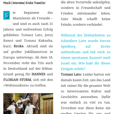
i
die alten Vorurteile anknüpfen,
Musik | Interview | Kroke: Traveller
2
sondern in Freundschaft und
0
ie begannen das
1
Frieden miteinander leben.
S
8
Musizieren als Freunde –
Gute Musik schafft keine
und sind es auch nach 25
Feinde, sondern verbindet.
Jahren und weltweitem Erfolg
geblieben. Tomasz Lato, Jerzy
Während der Dreharbeiten zu
Bawoł und Tomasz Kukurba,
Schindlers Liste wurde Steven
kurz:
Kroke
. Aktuell sind sie
Spielberg auf Kroke
auf großer Jubiläumstour in
aufmerksam und lud euch zu
Europa unterwegs. Ab dem 18.
einem spontanen Konzert nach
November steht das Trio auch
Israel ein. Wie habt ihr dieses
in Deutschland auf der Bühne.
Ereignis erlebt?
Grund genug für
HANNES
und
Tomasz Lato:
Leider hatten wir
FLORIAN STURM
, sich mit den
damals kaum Zeit, uns das Land
»Weltmusikern« zu treffen.
mit seiner für die gesamte Welt
so interessanten Kultur und
Geschichte anzusehen. Dafür
war einfach zu viel zu tun.
Trotzdem war diese Reise ein
großer Gewinn für uns und