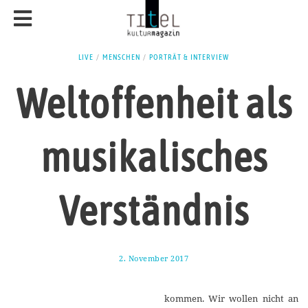
LIVE
/
MENSCHEN
/
PORTRÄT & INTERVIEW
Weltoffenheit als
musikalisches
Verständnis
2. November 2017
1
1
.
M
kommen. Wir wollen nicht an
a