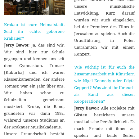
unsere musikalische
Entwicklung. Kurz darauf
wurden wir auch eingeladen,
Krakau ist eure Heimatstadt.
bei der Premiere des Films in
Seid ihr echte, geborene
Jerusalem zu spielen. Auch die
Krakauer?
Uraufführung in Polen
Jerzy Bawoł:
Ja, das sind wir.
umrahmten wir mit einem
Wir sind hier zur Schule
Konzert.
gegangen und kennen uns seit
dem Gymnasium. Tomasz
Wie wichtig ist für euch die
[Kukurba] und ich waren
Zusammenarbeit mit Künstlern
Klassenkameraden, der andere
wie Nigel Kennedy oder Edyta
Tomasz war ein Jahr über uns.
Geppert? Was zieht ihr für euch
Wir haben schon zu
als Band aus diesen
Schulzeiten gemeinsam
Kooperationen?
musiziert. Kroke, die Band,
Jerzy Bawoł:
Alle Projekte mit
gründeten wir dann 1992,
Gästen bereichern unsere
während unseres Studiums an
musikalische Persönlichkeit. Es
der Krakauer Musikakademie.
macht Freude mit ihnen zu
Unsere Freundschaft besteht
spielen und beide Seiten