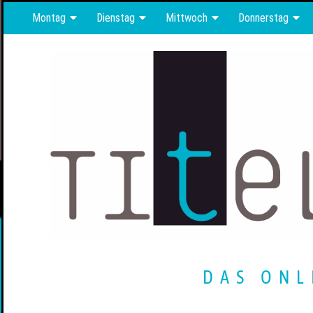
Montag
Dienstag
Mittwoch
Donnerstag
DAS ONL