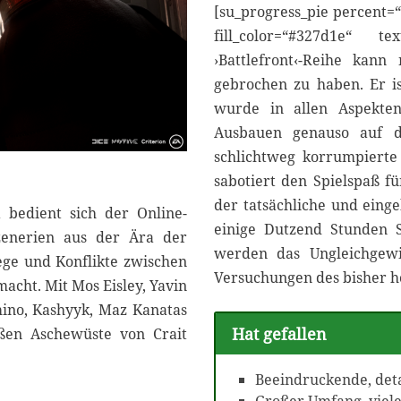
[su_progress_pie percent=“
fill_color=“#327d1e“ 
›Battlefront‹-Reihe kan
gebrochen zu haben. Er i
wurde in allen Aspekten
Ausbauen genauso auf d
schlichtweg korrumpierte 
sabotiert den Spielspaß fü
der tatsächliche und einge
 bedient sich der Online-
einige Dutzend Stunden Sp
zenerien aus der Ära der
werden das Ungleichgew
ege und Konflikte zwischen
Versuchungen des bisher ho
cht. Mit Mos Eisley, Yavin
mino, Kashyyk, Maz Kanatas
Hat gefallen
ißen Aschewüste von Crait
Beeindruckende, deta