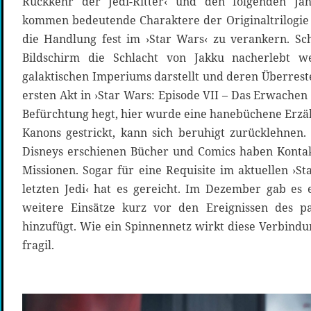
Rückkehr der Jedi-Ritter‹ und den folgenden Ja
kommen bedeutende Charaktere der Originaltrilogi
die Handlung fest im ›Star Wars‹ zu verankern. Sc
Bildschirm die Schlacht von Jakku nacherlebt 
galaktischen Imperiums darstellt und deren Überreste
ersten Akt in ›Star Wars: Episode VII – Das Erwachen
Befürchtung hegt, hier wurde eine hanebüchene Erzähl
Kanons gestrickt, kann sich beruhigt zurücklehnen.
Disneys erschienen Bücher und Comics haben Kontak
Missionen. Sogar für eine Requisite im aktuellen ›St
letzten Jedi‹ hat es gereicht. Im Dezember gab es 
weitere Einsätze kurz vor den Ereignissen des pa
hinzufügt. Wie ein Spinnennetz wirkt diese Verbindu
fragil.