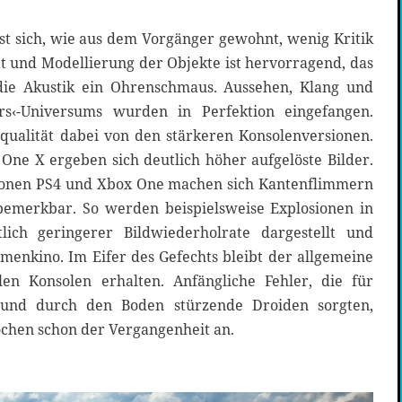
st sich, wie aus dem Vorgänger gewohnt, wenig Kritik
ät und Modellierung der Objekte ist hervorragend, das
 die Akustik ein Ohrenschmaus. Aussehen, Klang und
rs‹-Universums wurden in Perfektion eingefangen.
ldqualität dabei von den stärkeren Konsolenversionen.
One X ergeben sich deutlich höher aufgelöste Bilder.
sionen PS4 und Xbox One machen sich Kantenflimmern
bemerkbar. So werden beispielsweise Explosionen in
ich geringerer Bildwiederholrate dargestellt und
enkino. Im Eifer des Gefechts bleibt der allgemeine
len Konsolen erhalten. Anfängliche Fehler, die für
 und durch den Boden stürzende Droiden sorgten,
chen schon der Vergangenheit an.