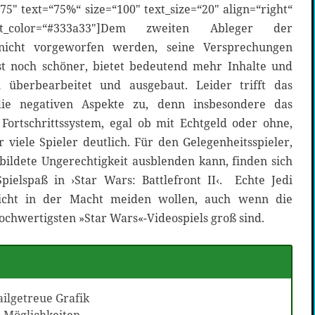
75″ text=“75%“ size=“100″ text_size=“20″ align=“right“
text_color=“#333a33″]Dem zweiten Ableger der
n nicht vorgeworfen werden, seine Versprechungen
st noch schöner, bietet bedeutend mehr Inhalte und
 überbearbeitet und ausgebaut. Leider trifft das
ie negativen Aspekte zu, denn insbesondere das
Fortschrittssystem, egal ob mit Echtgeld oder ohne,
r viele Spieler deutlich. Für den Gelegenheitsspieler,
bildete Ungerechtigkeit ausblenden kann, finden sich
ielspaß in ›Star Wars: Battlefront II‹. Echte Jedi
icht in der Macht meiden wollen, auch wenn die
chwertigsten »Star Wars«-Videospiels groß sind.
ilgetreue Grafik