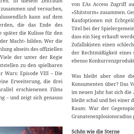
hren. In diesem Zeitraum
von EAs Access Zugriff au
e zusammen und versuchen,
»Shitstorm« zusammen. Ger
hlussendlich kann auf dem
Kaufoptionen mit Echtgel
werden, die das Ende des
Titel bei der Spielergemei
 später die Kulisse für den
dass ein Sieg erkauft werd
 der Macht‹ bilden. Wer die
Zufallskisten einen schlec
ung abseits des offiziellen
der Rechtmäßigkeit eines s
 Viele der unter der Regie
ebenso Konkurrenzprodukt
tstellen zu den spielbaren
ar Wars: Episode VIII – Die
Was bleibt aber ohne di
eine Erweiterung, die drei
Konsumenten über? Das Vor
rallel erschienenen Films
im neuen Jahr hat sich die
ng – und zeigt sich genauso
bleibt schal und bei einer 
Raum: War der Gegenspiel
Granatenexplosionsradius 
Schön wie die Sterne