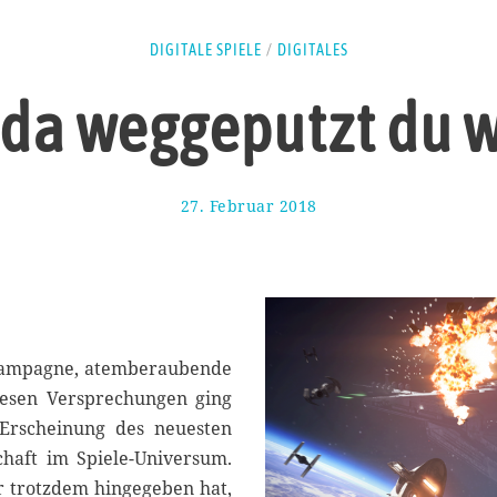
DIGITALE SPIELE
/
DIGITALES
da weggeputzt du 
27. Februar 2018
1
1
.
M
a
i
2
0
-Kampagne, atemberaubende
1
iesen Versprechungen ging
8
r Erscheinung des neuesten
haft im Spiele-Universum.
hr trotzdem hingegeben hat,