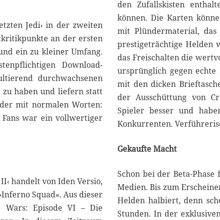
den Zufallskisten enthal
können. Die Karten könne
etzten Jedi‹ in der zweiten
mit Plündermaterial, das 
tkritikpunkte an der ersten
prestigeträchtige Helden 
und ein zu kleiner Umfang.
das Freischalten die wertvo
enpflichtigen Download-
ursprünglich gegen echte 
ultierend durchwachsenen
mit den dicken Brieftasc
 zu haben und liefern statt
der Ausschüttung von Cr
Oder mit normalen Worten:
Spieler besser und habe
 Fans war ein vollwertiger
Konkurrenten. Verführeris
Gekaufte Macht
Schon bei der Beta-Phase f
II‹ handelt von Iden Versio,
Medien. Bis zum Erscheinen
»Inferno Squad«. Aus dieser
Helden halbiert, denn sch
ar Wars: Episode VI – Die
Stunden. In der exklusive